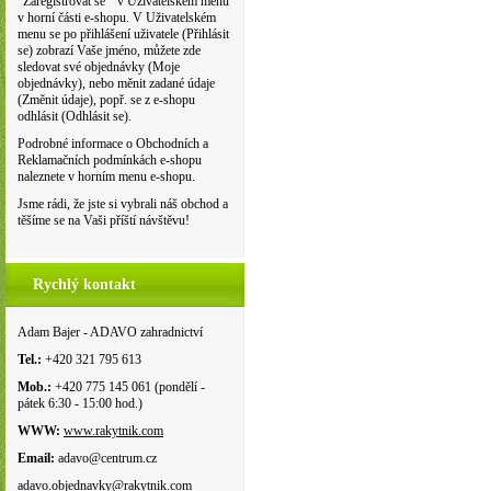
"Zaregistrovat se " v Uživatelském menu
v horní části e-shopu. V Uživatelském
menu se po přihlášení uživatele (Přihlásit
se) zobrazí Vaše jméno, můžete zde
sledovat své objednávky (Moje
objednávky), nebo měnit zadané údaje
(Změnit údaje), popř. se z e-shopu
odhlásit (Odhlásit se).
Podrobné informace o Obchodních a
Reklamačních podmínkách e-shopu
naleznete v horním menu e-shopu.
Jsme rádi, že jste si vybrali náš obchod a
těšíme se na Vaši příští návštěvu!
Rychlý kontakt
Adam Bajer - ADAVO zahradnictví
Tel.:
+420 321 795 613
Mob.:
+420 775 145 061 (pondělí -
pátek 6:30 - 15:00 hod.)
WWW:
www.rakytnik.com
Email:
adavo@centrum.cz
adavo.objednavky@rakytnik.com