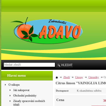
HLEDAT
Hlavní menu
Zboží
Citrusy
Citroníky
C
Citrus limon "VAINIGLIA LIMON
O nákupu
Jak nakupovat
Dostupnost
K okamžitému odběru
Obchodní podmínky
Cena
3
Zásady zpracování osobních
údajů