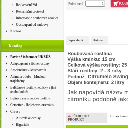
KOU
Počet kusů
Reklamační řád
Reklamační protokol
Informace o souborech cookies
Odstoupení od smlouvy
Kontakt
Popis zboží
Diskuse
Katalog
Roubovaná rostlina
Povinné informace UKZÚZ
Výška kmínku: 15 cm
Adaptogenní a léčivé rostliny
Celková výška rostliny: 25
Amelanchier - Muchovník
Stáří rostliny: 2 - 3 roky
Citrumelo Swing
Podnož:
Asimina triloba - Muďoul
trojlaločný
Objem kontejneru: 2 litry
Balkónové rostliny, letničky a jiné -
Jak napovídá název mě
osobní odběr
citroníku podobně jak
Bylinky a aromatické rostliny
Čemeřice - Helleborus orientalis
Citrusy
PŘEDCHOZÍ
Citrus limo
Australské citrusy
PRODUKT
Bigarádie