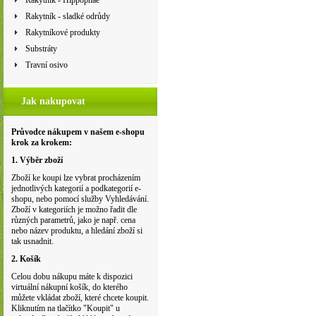
Rakytník - Hippophae
Rakytník - sladké odrůdy
Rakytníkové produkty
Substráty
Travní osivo
Jak nakupovat
Průvodce nákupem v našem e-shopu
krok za krokem:
1. Výběr zboží
Zboží ke koupi lze vybrat procházením
jednotlivých kategorií a podkategorií e-
shopu, nebo pomocí služby Vyhledávání.
Zboží v kategoriích je možno řadit dle
různých parametrů, jako je např. cena
nebo název produktu, a hledání zboží si
tak usnadnit.
2. Košík
Celou dobu nákupu máte k dispozici
virtuální nákupní košík, do kterého
můžete vkládat zboží, které chcete koupit.
Kliknutím na tlačítko "Koupit" u