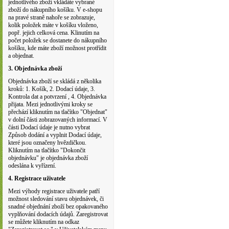
jednotlivého zboží vkládáte vybrané
zboží do nákupního košíku. V e-shopu
na pravé straně nahoře se zobrazuje,
kolik položek máte v košíku vloženo,
popř. jejich celková cena. Klinutím na
počet položek se dostanete do nákupního
košíku, kde máte zboží možnost protřídit
a objednat.
3. Objednávka zboží
Objednávka zboží se skládá z několika
kroků: 1. Košík, 2. Dodací údaje, 3.
Kontrola dat a potvrzení , 4. Objednávka
přijata. Mezi jednotlivými kroky se
přechází kliknutím na tlačítko "Objednat"
v dolní části zobrazovaných informací. V
části Dodací údaje je nutno vybrat
Způsob dodání a vyplnit Dodací údaje,
které jsou označeny hvězdičkou.
Kliknutím na tlačítko "Dokončit
objednávku" je objednávka zboží
odeslána k vyřízení.
4. Registrace uživatele
Mezi výhody registrace uživatele patří
možnost sledování stavu objednávek, či
snadné objednání zboží bez opakovaného
vyplňování dodacích údajů. Zaregistrovat
se můžete kliknutím na odkaz