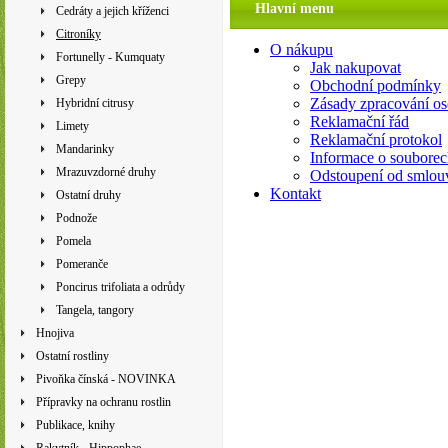
Hlavní menu
Cedráty a jejich kříženci
Citroníky
O nákupu
Fortunelly - Kumquaty
Jak nakupovat
Grepy
Obchodní podmínky
Zásady zpracování os
Hybridní citrusy
Reklamační řád
Limety
Reklamační protokol
Mandarinky
Informace o souborec
Mrazuvzdorné druhy
Odstoupení od smlou
Kontakt
Ostatní druhy
Podnože
Pomela
Pomeranče
Poncirus trifoliata a odrůdy
Tangela, tangory
Hnojiva
Ostatní rostliny
Pivoňka čínská - NOVINKA
Přípravky na ochranu rostlin
Publikace, knihy