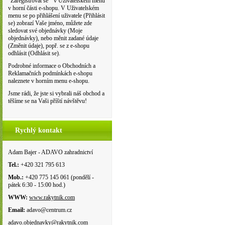
"Zaregistrovat se " v Uživatelském menu
v horní části e-shopu. V Uživatelském
menu se po přihlášení uživatele (Přihlásit
se) zobrazí Vaše jméno, můžete zde
sledovat své objednávky (Moje
objednávky), nebo měnit zadané údaje
(Změnit údaje), popř. se z e-shopu
odhlásit (Odhlásit se).
Podrobné informace o Obchodních a
Reklamačních podmínkách e-shopu
naleznete v horním menu e-shopu.
Jsme rádi, že jste si vybrali náš obchod a
těšíme se na Vaši příští návštěvu!
Rychlý kontakt
Adam Bajer - ADAVO zahradnictví
Tel.:
+420 321 795 613
Mob.:
+420 775 145 061 (pondělí -
pátek 6:30 - 15:00 hod.)
WWW:
www.rakytnik.com
Email:
adavo@centrum.cz
adavo.objednavky@rakytnik.com