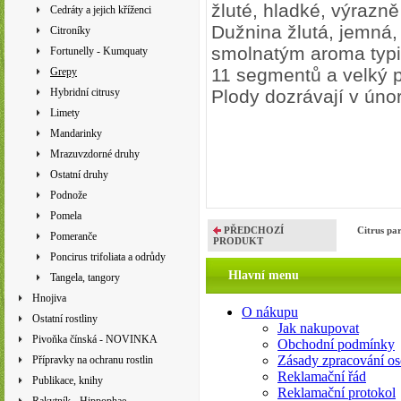
žluté, hladké, výrazn
Cedráty a jejich kříženci
Dužnina žlutá, jemná,
Citroníky
smolnatým aroma typic
Fortunelly - Kumquaty
11 segmentů a velký 
Grepy
Hybridní citrusy
Plody dozrávají v úno
Limety
Mandarinky
Mrazuvzdorné druhy
Ostatní druhy
Podnože
Pomela
PŘEDCHOZÍ
Citrus pa
Pomeranče
PRODUKT
Poncirus trifoliata a odrůdy
Hlavní menu
Tangela, tangory
Hnojiva
O nákupu
Ostatní rostliny
Jak nakupovat
Pivoňka čínská - NOVINKA
Obchodní podmínky
Zásady zpracování os
Přípravky na ochranu rostlin
Reklamační řád
Publikace, knihy
Reklamační protokol