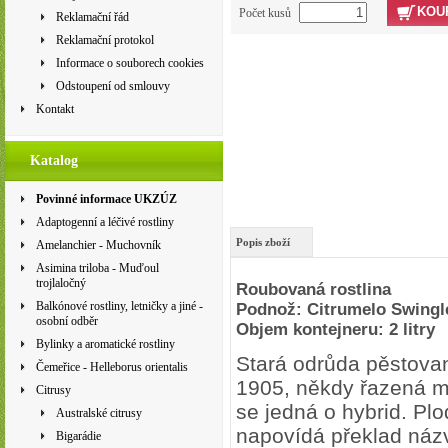
KOU
Počet kusů
Reklamační řád
Reklamační protokol
Informace o souborech cookies
Odstoupení od smlouvy
Kontakt
Katalog
Povinné informace UKZÚZ
Adaptogenní a léčivé rostliny
Popis zboží
Amelanchier - Muchovník
Asimina triloba - Muďoul
trojlaločný
Roubovaná rostlina
Balkónové rostliny, letničky a jiné -
Podnož: Citrumelo Swingl
osobní odběr
Objem kontejneru: 2 litry
Bylinky a aromatické rostliny
Stará odrůda pěstovan
Čemeřice - Helleborus orientalis
1905, někdy řazená m
Citrusy
se jedná o hybrid. Plo
Australské citrusy
napovídá překlad názv
Bigarádie