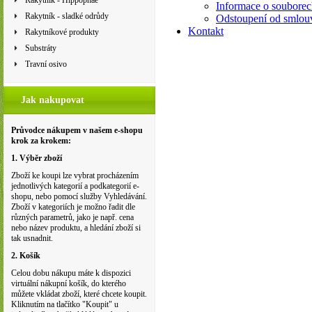
Rakytník - Hippophae
Informace o souborec
Rakytník - sladké odrůdy
Odstoupení od smlou
Kontakt
Rakytníkové produkty
Substráty
Travní osivo
Jak nakupovat
Průvodce nákupem v našem e-shopu
krok za krokem:
1. Výběr zboží
Zboží ke koupi lze vybrat procházením
jednotlivých kategorií a podkategorií e-
shopu, nebo pomocí služby Vyhledávání.
Zboží v kategoriích je možno řadit dle
různých parametrů, jako je např. cena
nebo název produktu, a hledání zboží si
tak usnadnit.
2. Košík
Celou dobu nákupu máte k dispozici
virtuální nákupní košík, do kterého
můžete vkládat zboží, které chcete koupit.
Kliknutím na tlačítko "Koupit" u