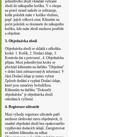
jednotlivého zboží vkládáte vybrané
zboží do nákupního košíku. V e-shopu
na pravé straně nahoře se zobrazuje,
kolik položek máte v košíku vloženo,
popř. jejich celková cena. Klinutím na
počet položek se dostanete do nákupního
košíku, kde máte zboží možnost protřídit
a objednat.
3. Objednávka zboží
Objednávka zboží se skládá z několika
kroků: 1. Košík, 2. Dodací údaje, 3.
Kontrola dat a potvrzení , 4. Objednávka
přijata. Mezi jednotlivými kroky se
přechází kliknutím na tlačítko "Objednat"
v dolní části zobrazovaných informací. V
části Dodací údaje je nutno vybrat
Způsob dodání a vyplnit Dodací údaje,
které jsou označeny hvězdičkou.
Kliknutím na tlačítko "Dokončit
objednávku" je objednávka zboží
odeslána k vyřízení.
4. Registrace uživatele
Mezi výhody registrace uživatele patří
možnost sledování stavu objednávek, či
snadné objednání zboží bez opakovaného
vyplňování dodacích údajů. Zaregistrovat
se můžete kliknutím na odkaz