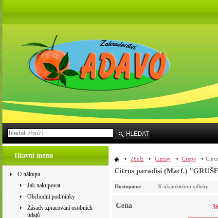
HLEDAT
Hlavní menu
Zboží
Citrusy
Grepy
Citr
Citrus paradisi (Macf.) "GRU
O nákupu
Jak nakupovat
Dostupnost
K okamžitému odběru
Obchodní podmínky
Cena
3
Zásady zpracování osobních
údajů