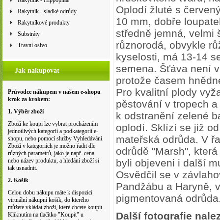
Rakytník - Hippophae
Oplodí žluté s červený
Rakytník - sladké odrůdy
10 mm, dobře loupatel
Rakytníkové produkty
středně jemná, velmi 
Substráty
různorodá, obvykle rů
Travní osivo
kyselosti, má 13-14 
semena. Šťáva není v
Jak nakupovat
protože časem hnědn
Pro kvalitní plody vyž
Průvodce nákupem v našem e-shopu
krok za krokem:
pěstování v tropech a
1. Výběr zboží
k odstranění zelené b
Zboží ke koupi lze vybrat procházením
oplodí. Sklízí se již 
jednotlivých kategorií a podkategorií e-
mateřská odrůda. V řa
shopu, nebo pomocí služby Vyhledávání.
Zboží v kategoriích je možno řadit dle
odrůdě "Marsh"
, kter
různých parametrů, jako je např. cena
nebo název produktu, a hledání zboží si
byli objeveni i další 
tak usnadnit.
Osvědčil se v závlaho
2. Košík
Pandžábu a Haryně, v
Celou dobu nákupu máte k dispozici
pigmentovaná odrůda
virtuální nákupní košík, do kterého
můžete vkládat zboží, které chcete koupit.
Další fotografie nale
Kliknutím na tlačítko "Koupit" u