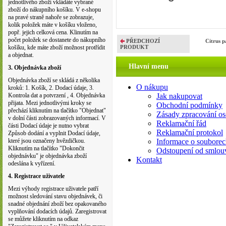
jednotlivého zboží vkládáte vybrané
zboží do nákupního košíku. V e-shopu
na pravé straně nahoře se zobrazuje,
kolik položek máte v košíku vloženo,
popř. jejich celková cena. Klinutím na
počet položek se dostanete do nákupního
PŘEDCHOZÍ
Citrus 
košíku, kde máte zboží možnost protřídit
PRODUKT
a objednat.
Hlavní menu
3. Objednávka zboží
Objednávka zboží se skládá z několika
O nákupu
kroků: 1. Košík, 2. Dodací údaje, 3.
Kontrola dat a potvrzení , 4. Objednávka
Jak nakupovat
přijata. Mezi jednotlivými kroky se
Obchodní podmínky
přechází kliknutím na tlačítko "Objednat"
Zásady zpracování os
v dolní části zobrazovaných informací. V
Reklamační řád
části Dodací údaje je nutno vybrat
Reklamační protokol
Způsob dodání a vyplnit Dodací údaje,
které jsou označeny hvězdičkou.
Informace o souborec
Kliknutím na tlačítko "Dokončit
Odstoupení od smlou
objednávku" je objednávka zboží
Kontakt
odeslána k vyřízení.
4. Registrace uživatele
Mezi výhody registrace uživatele patří
možnost sledování stavu objednávek, či
snadné objednání zboží bez opakovaného
vyplňování dodacích údajů. Zaregistrovat
se můžete kliknutím na odkaz