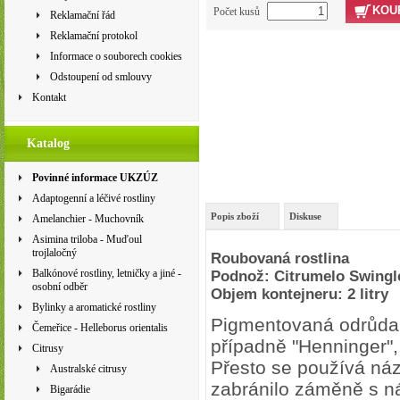
KOU
Počet kusů
Reklamační řád
Reklamační protokol
Informace o souborech cookies
Odstoupení od smlouvy
Kontakt
Katalog
Povinné informace UKZÚZ
Adaptogenní a léčivé rostliny
Popis zboží
Diskuse
Amelanchier - Muchovník
Asimina triloba - Muďoul
trojlaločný
Roubovaná rostlina
Balkónové rostliny, letničky a jiné -
Podnož: Citrumelo Swingl
osobní odběr
Objem kontejneru: 2 litry
Bylinky a aromatické rostliny
Pigmentovaná odrůda
Čemeřice - Helleborus orientalis
případně "Henninger"
Citrusy
Přesto se používá ná
Australské citrusy
zabránilo záměně s 
Bigarádie