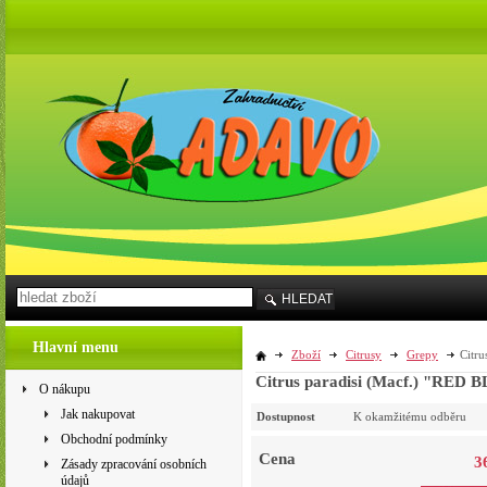
HLEDAT
Hlavní menu
Zboží
Citrusy
Grepy
Citru
Citrus paradisi (Macf.) "RED 
O nákupu
Jak nakupovat
Dostupnost
K okamžitému odběru
Obchodní podmínky
Cena
3
Zásady zpracování osobních
údajů