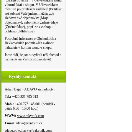
"Zaregistrovat se " v Uživatelském menu
v horní části e-shopu. V Uživatelském
menu se po přihlášení uživatele (Přihlásit
se) zobrazí Vaše jméno, můžete zde
sledovat své objednávky (Moje
objednávky), nebo měnit zadané údaje
(Změnit údaje), popř. se z e-shopu
odhlásit (Odhlásit se).
Podrobné informace o Obchodních a
Reklamačních podmínkách e-shopu
naleznete v horním menu e-shopu.
Jsme rádi, že jste si vybrali náš obchod a
těšíme se na Vaši příští návštěvu!
Rychlý kontakt
Adam Bajer - ADAVO zahradnictví
Tel.:
+420 321 795 613
Mob.:
+420 775 145 061 (pondělí -
pátek 6:30 - 15:00 hod.)
WWW:
www.rakytnik.com
Email:
adavo@centrum.cz
adavo.objednavky@rakytnik.com