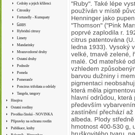
"Ruby". Také lépe vyst
Cedráty a jejich kříženci
používán v místě původ
Citroníky
Henninger jako pupen
Fortunelly - Kumquaty
"Thomson" ("Pink Mars
Grepy
Hybridní citrusy
poprvé zaplodila r. 19
Limety
citrus patentována (U.
Mandarinky
ledna 1933).
Vysoký v
Mrazuvzdorné druhy
velké, tmavě zelené, 
Ostatní druhy
malé.
O
d mateřské odr
Podnože
vzhledem způsobeným
Pomela
barvou dužniny i me
Pomeranče
pigmentaci neobsahuje
Poncirus trifoliata a odrůdy
která měla pigmentova
Tangela, tangory
hlavní odrůdou, která
Hnojiva
především vybarvením
Ostatní rostliny
zastínění přechází až
Pivoňka čínská - NOVINKA
albeda. Plody středně
Přípravky na ochranu rostlin
hmotnost 400-530 g, 
Publikace, knihy
hruškovitého tvaru, n