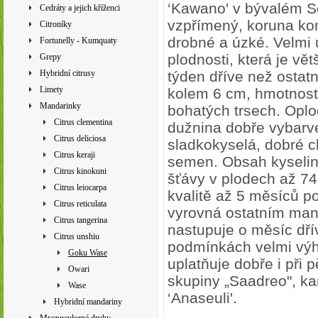
‘Kawano' v bývalém S
Cedráty a jejich kříženci
vzpřímený, koruna komp
Citroníky
drobné a úzké. Velmi 
Fortunelly - Kumquaty
plodnosti, která je vě
Grepy
Hybridní citrusy
týden dříve než ostat
Limety
kolem 6 cm, hmotnosti 
Mandarinky
bohatých trsech. Oplo
Citrus clementina
dužnina dobře vybarve
Citrus deliciosa
sladkokyselá, dobré c
Citrus keraji
semen. Obsah kyselin
Citrus kinokuni
šťávy v plodech až 74
Citrus leiocarpa
kvalitě až 5 měsíců p
Citrus reticulata
vyrovná ostatním mand
Citrus tangerina
nastupuje o měsíc dřív
Citrus unshiu
podmínkách velmi vý
Goku Wase
uplatňuje dobře i při p
Owari
skupiny „Saadreo", ka
Wase
‘Anaseuli'.
Hybridní mandariny