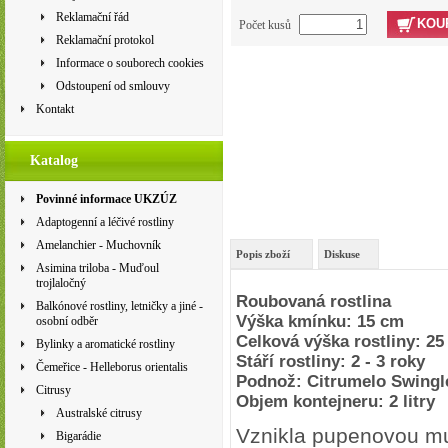
Reklamační řád
KOU
Počet kusů
Reklamační protokol
Informace o souborech cookies
Odstoupení od smlouvy
Kontakt
Katalog
Povinné informace UKZÚZ
Adaptogenní a léčivé rostliny
Amelanchier - Muchovník
Popis zboží
Diskuse
Asimina triloba - Muďoul
trojlaločný
Roubovaná rostlina
Balkónové rostliny, letničky a jiné -
Výška kmínku: 15 cm
osobní odběr
Celková výška rostliny: 25
Bylinky a aromatické rostliny
Stáří rostliny: 2 - 3 roky
Čemeřice - Helleborus orientalis
Podnož: Citrumelo Swingl
Citrusy
Objem kontejneru: 2 litry
Australské citrusy
Vznikla pupenovou m
Bigarádie