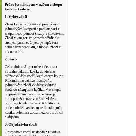
Průvodce nákupem v našem e-shopu
krok za krokem:
1. Výběr zboží
Zboží ke koupi lze vybrat procházením
jednotlivých kategorií a podkategorií e-
shopu, nebo pomocí služby Vyhledávání.
Zboží v kategoriích je možno řadit dle
různých parametrů, jako je např. cena
nebo název produktu, a hledání zboží si
tak usnadnit.
2. Košík
Celou dobu nákupu máte k dispozici
virtuální nákupní košík, do kterého
můžete vkládat zboží, které chcete koupit.
Kliknutím na tlačítko "Koupit" u
jednotlivého zboží vkládáte vybrané
zboží do nákupního košíku. V e-shopu
na pravé straně nahoře se zobrazuje,
kolik položek máte v košíku vloženo,
popř. jejich celková cena. Klinutím na
počet položek se dostanete do nákupního
košíku, kde máte zboží možnost protřídit
a objednat.
3. Objednávka zboží
Objednávka zboží se skládá z několika