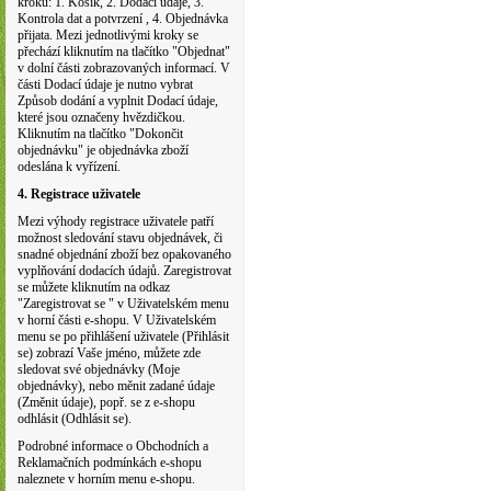
kroků: 1. Košík, 2. Dodací údaje, 3.
Kontrola dat a potvrzení , 4. Objednávka
přijata. Mezi jednotlivými kroky se
přechází kliknutím na tlačítko "Objednat"
v dolní části zobrazovaných informací. V
části Dodací údaje je nutno vybrat
Způsob dodání a vyplnit Dodací údaje,
které jsou označeny hvězdičkou.
Kliknutím na tlačítko "Dokončit
objednávku" je objednávka zboží
odeslána k vyřízení.
4. Registrace uživatele
Mezi výhody registrace uživatele patří
možnost sledování stavu objednávek, či
snadné objednání zboží bez opakovaného
vyplňování dodacích údajů. Zaregistrovat
se můžete kliknutím na odkaz
"Zaregistrovat se " v Uživatelském menu
v horní části e-shopu. V Uživatelském
menu se po přihlášení uživatele (Přihlásit
se) zobrazí Vaše jméno, můžete zde
sledovat své objednávky (Moje
objednávky), nebo měnit zadané údaje
(Změnit údaje), popř. se z e-shopu
odhlásit (Odhlásit se).
Podrobné informace o Obchodních a
Reklamačních podmínkách e-shopu
naleznete v horním menu e-shopu.