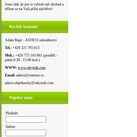
Jsme rádi, že jste si vybrali náš obchod a
těšíme se na Vaši příští návštěvu!
Rychlý kontakt
Adam Bajer - ADAVO zahradnictví
Tel.:
+420 321 795 613
Mob.:
+420 775 145 061 (pondělí -
pátek 6:30 - 15:00 hod.)
WWW:
www.rakytnik.com
Email:
adavo@centrum.cz
adavo.objednavky@rakytnik.com
Napište nám:
Předmět:
Jméno: