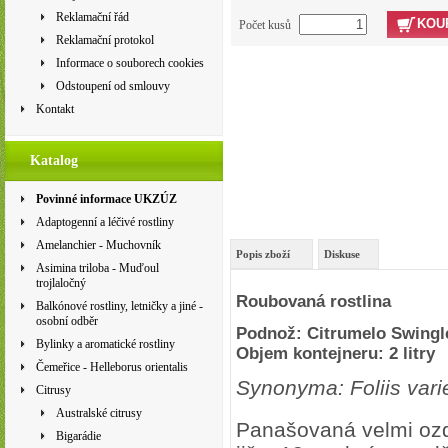
Reklamační řád
KOU
Počet kusů
Reklamační protokol
Informace o souborech cookies
Odstoupení od smlouvy
Kontakt
Katalog
Povinné informace UKZÚZ
Adaptogenní a léčivé rostliny
Amelanchier - Muchovník
Popis zboží
Diskuse
Asimina triloba - Muďoul
trojlaločný
Roubovaná rostlina
Balkónové rostliny, letničky a jiné -
osobní odběr
Podnož: Citrumelo Swingl
Bylinky a aromatické rostliny
Objem kontejneru: 2 litry
Čemeřice - Helleborus orientalis
Synonyma: Foliis vari
Citrusy
Australské citrusy
Panašovaná velmi oz
Bigarádie