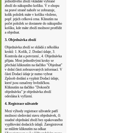
jednotlivého zboží vkládáte vybrané
zboží do nákupního košíku. V e-shopu
na pravé straně nahoře se zobrazuje,
kolik položek máte v košíku vloženo,
popř. jejich celková cena. Klinutím na
počet položek se dostanete do nákupního
košíku, kde máte zboží možnost protřídit
a objednat.
3. Objednávka zboží
Objednávka zboží se skládá z několika
kroků: 1. Košík, 2. Dodací údaje, 3.
Kontrola dat a potvrzení , 4. Objednávka
přijata. Mezi jednotlivými kroky se
přechází kliknutím na tlačítko "Objednat"
v dolní části zobrazovaných informací. V
části Dodací údaje je nutno vybrat
Způsob dodání a vyplnit Dodací údaje,
které jsou označeny hvězdičkou.
Kliknutím na tlačítko "Dokončit
objednávku" je objednávka zboží
odeslána k vyřízení.
4. Registrace uživatele
Mezi výhody registrace uživatele patří
možnost sledování stavu objednávek, či
snadné objednání zboží bez opakovaného
vyplňování dodacích údajů. Zaregistrovat
se můžete kliknutím na odkaz