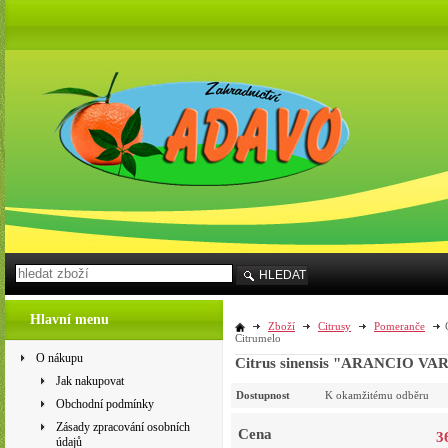
HLEDAT
Hlavní menu
Zboží
Citrusy
Pomeranče
Citrumelo
O nákupu
Citrus sinensis "ARANCIO VAR
Jak nakupovat
Dostupnost
K okamžitému odběru
Obchodní podmínky
Zásady zpracování osobních
Cena
3
údajů