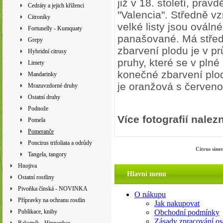
již v 18. století, pra
Cedráty a jejich kříženci
"Valencia". Středně vz
Citroníky
velké listy jsou ováln
Fortunelly - Kumquaty
panašované. Má středn
Grepy
zbarvení plodu je v pr
Hybridní citrusy
pruhy, které se v plné
Limety
konečné zbarvení plod
Mandarinky
je oranžová s červeno
Mrazuvzdorné druhy
Ostatní druhy
Podnože
Více fotografií nalez
Pomela
Pomeranče
Poncirus trifoliata a odrůdy
Citrus si
Tangela, tangory
Hnojiva
Hlavní menu
Ostatní rostliny
Pivoňka čínská - NOVINKA
O nákupu
Přípravky na ochranu rostlin
Jak nakupovat
Publikace, knihy
Obchodní podmínky
Zásady zpracování os