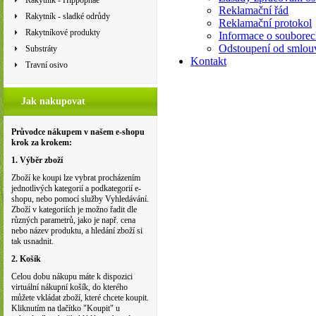
Rakytník - Hippophae
Reklamační řád
Rakytník - sladké odrůdy
Reklamační protokol
Rakytníkové produkty
Informace o souborec
Odstoupení od smlou
Substráty
Kontakt
Travní osivo
Jak nakupovat
Průvodce nákupem v našem e-shopu
krok za krokem:
1. Výběr zboží
Zboží ke koupi lze vybrat procházením
jednotlivých kategorií a podkategorií e-
shopu, nebo pomocí služby Vyhledávání.
Zboží v kategoriích je možno řadit dle
různých parametrů, jako je např. cena
nebo název produktu, a hledání zboží si
tak usnadnit.
2. Košík
Celou dobu nákupu máte k dispozici
virtuální nákupní košík, do kterého
můžete vkládat zboží, které chcete koupit.
Kliknutím na tlačítko "Koupit" u