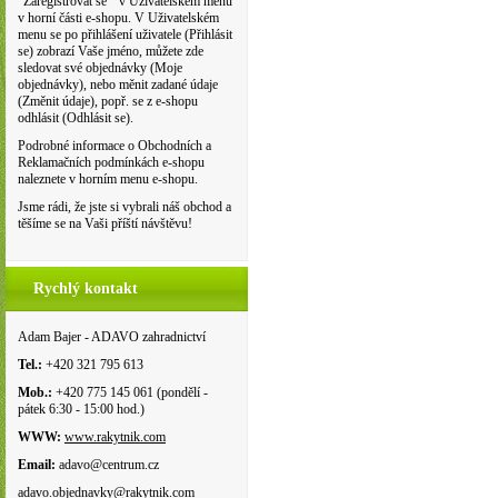
"Zaregistrovat se " v Uživatelském menu
v horní části e-shopu. V Uživatelském
menu se po přihlášení uživatele (Přihlásit
se) zobrazí Vaše jméno, můžete zde
sledovat své objednávky (Moje
objednávky), nebo měnit zadané údaje
(Změnit údaje), popř. se z e-shopu
odhlásit (Odhlásit se).
Podrobné informace o Obchodních a
Reklamačních podmínkách e-shopu
naleznete v horním menu e-shopu.
Jsme rádi, že jste si vybrali náš obchod a
těšíme se na Vaši příští návštěvu!
Rychlý kontakt
Adam Bajer - ADAVO zahradnictví
Tel.:
+420 321 795 613
Mob.:
+420 775 145 061 (pondělí -
pátek 6:30 - 15:00 hod.)
WWW:
www.rakytnik.com
Email:
adavo@centrum.cz
adavo.objednavky@rakytnik.com