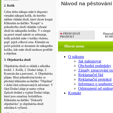
Návod na pěstování 
2. Košík
Celou dobu nákupu máte k dispozici
virtuální nákupní košík, do kterého
můžete vkládat zboží, které chcete koupit.
Kliknutím na tlačítko "Koupit" u
jednotlivého zboží vkládáte vybrané
zboží do nákupního košíku. V e-shopu
PŘEDCHOZÍ
Hippoph
na pravé straně nahoře se zobrazuje,
PRODUKT
RUMĚN
kolik položek máte v košíku vloženo,
popř. jejich celková cena. Klinutím na
počet položek se dostanete do nákupního
Hlavní menu
košíku, kde máte zboží možnost protřídit
a objednat.
O nákupu
3. Objednávka zboží
Jak nakupovat
Obchodní podmínky
Objednávka zboží se skládá z několika
kroků: 1. Košík, 2. Dodací údaje, 3.
Zásady zpracování os
Kontrola dat a potvrzení , 4. Objednávka
Reklamační řád
přijata. Mezi jednotlivými kroky se
Reklamační protokol
přechází kliknutím na tlačítko "Objednat"
Informace o souborec
v dolní části zobrazovaných informací. V
Odstoupení od smlou
části Dodací údaje je nutno vybrat
Způsob dodání a vyplnit Dodací údaje,
Kontakt
které jsou označeny hvězdičkou.
Kliknutím na tlačítko "Dokončit
objednávku" je objednávka zboží
odeslána k vyřízení.