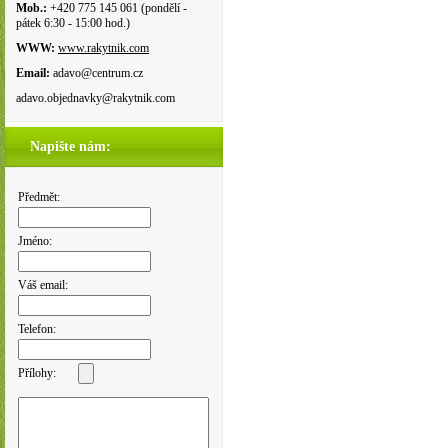
Mob.:
+420 775 145 061 (pondělí -
pátek 6:30 - 15:00 hod.)
WWW:
www.rakytnik.com
Email:
adavo@centrum.cz
adavo.objednavky@rakytnik.com
Napište nám:
Předmět:
Jméno:
Váš email:
Telefon:
Přílohy: