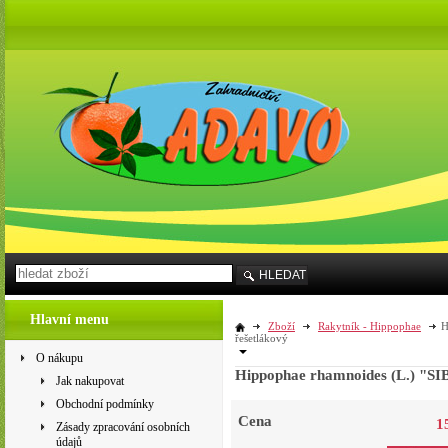
HLEDAT
Hlavní menu
Zboží
Rakytník - Hippophae
H
řešetlákový
O nákupu
Hippophae rhamnoides (L.) "S
Jak nakupovat
Obchodní podmínky
Cena
1
Zásady zpracování osobních
údajů