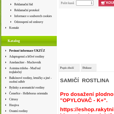
KOU
Počet kusů
Reklamační řád
Reklamační protokol
Informace o souborech cookies
Odstoupení od smlouvy
Kontakt
Katalog
Povinné informace UKZÚZ
Adaptogenní a léčivé rostliny
Amelanchier - Muchovník
Popis zboží
Diskuse
Asimina triloba - Muďoul
trojlaločný
Balkónové rostliny, letničky a jiné -
SAMIČÍ ROSTLINA
osobní odběr
Bylinky a aromatické rostliny
Pro dosažení plodnost
Čemeřice - Helleborus orientalis
"OPYLOVAČ - K+".
Citrusy
Hnojiva
https://eshop.rakytn
Ostatní rostliny