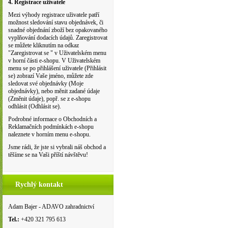
4. Registrace uživatele
Mezi výhody registrace uživatele patří
možnost sledování stavu objednávek, či
snadné objednání zboží bez opakovaného
vyplňování dodacích údajů. Zaregistrovat
se můžete kliknutím na odkaz
"Zaregistrovat se " v Uživatelském menu
v horní části e-shopu. V Uživatelském
menu se po přihlášení uživatele (Přihlásit
se) zobrazí Vaše jméno, můžete zde
sledovat své objednávky (Moje
objednávky), nebo měnit zadané údaje
(Změnit údaje), popř. se z e-shopu
odhlásit (Odhlásit se).
Podrobné informace o Obchodních a
Reklamačních podmínkách e-shopu
naleznete v horním menu e-shopu.
Jsme rádi, že jste si vybrali náš obchod a
těšíme se na Vaši příští návštěvu!
Rychlý kontakt
Adam Bajer - ADAVO zahradnictví
Tel.:
+420 321 795 613