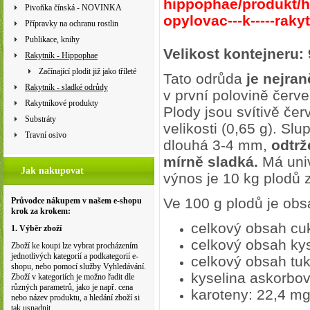
hippophae/produkt/h
Pivoňka čínská - NOVINKA
opylovac---k-----raky
Přípravky na ochranu rostlin
Publikace, knihy
Velikost kontejneru:
Rakytník - Hippophae
Začínající plodit již jako tříleté
Tato odrůda
je nejra
Rakytník - sladké odrůdy
v první polovině červe
Rakytníkové produkty
Plody jsou svítivě čer
Substráty
velikosti (0,65 g). Sl
Travní osivo
dlouhá 3-4 mm,
odtrž
mírně sladká.
Má univ
Jak nakupovat
výnos je 10 kg plodů 
Ve 100 g plodů je ob
Průvodce nákupem v našem e-shopu
krok za krokem:
celkový obsah cuk
1. Výběr zboží
celkový obsah kys
Zboží ke koupi lze vybrat procházením
jednotlivých kategorií a podkategorií e-
celkový obsah tuk
shopu, nebo pomocí služby Vyhledávání.
kyselina askorbov
Zboží v kategoriích je možno řadit dle
různých parametrů, jako je např. cena
karoteny: 22,4 m
nebo název produktu, a hledání zboží si
tak usnadnit.