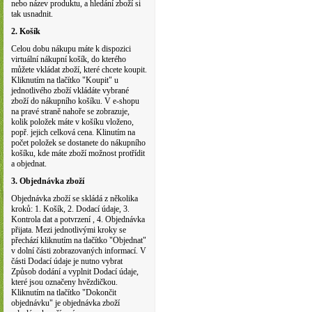
nebo název produktu, a hledání zboží si
tak usnadnit.
2. Košík
Celou dobu nákupu máte k dispozici
virtuální nákupní košík, do kterého
můžete vkládat zboží, které chcete koupit.
Kliknutím na tlačítko "Koupit" u
jednotlivého zboží vkládáte vybrané
zboží do nákupního košíku. V e-shopu
na pravé straně nahoře se zobrazuje,
kolik položek máte v košíku vloženo,
popř. jejich celková cena. Klinutím na
počet položek se dostanete do nákupního
košíku, kde máte zboží možnost protřídit
a objednat.
3. Objednávka zboží
Objednávka zboží se skládá z několika
kroků: 1. Košík, 2. Dodací údaje, 3.
Kontrola dat a potvrzení , 4. Objednávka
přijata. Mezi jednotlivými kroky se
přechází kliknutím na tlačítko "Objednat"
v dolní části zobrazovaných informací. V
části Dodací údaje je nutno vybrat
Způsob dodání a vyplnit Dodací údaje,
které jsou označeny hvězdičkou.
Kliknutím na tlačítko "Dokončit
objednávku" je objednávka zboží