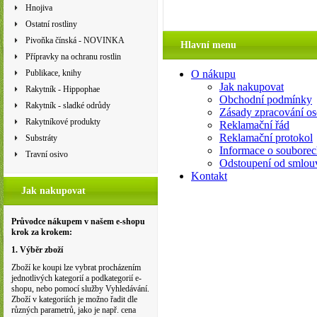
Hnojiva
Ostatní rostliny
Pivoňka čínská - NOVINKA
Hlavní menu
Přípravky na ochranu rostlin
Publikace, knihy
O nákupu
Jak nakupovat
Rakytník - Hippophae
Obchodní podmínky
Rakytník - sladké odrůdy
Zásady zpracování os
Rakytníkové produkty
Reklamační řád
Reklamační protokol
Substráty
Informace o souborec
Travní osivo
Odstoupení od smlou
Kontakt
Jak nakupovat
Průvodce nákupem v našem e-shopu
krok za krokem:
1. Výběr zboží
Zboží ke koupi lze vybrat procházením
jednotlivých kategorií a podkategorií e-
shopu, nebo pomocí služby Vyhledávání.
Zboží v kategoriích je možno řadit dle
různých parametrů, jako je např. cena