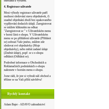
odeslána k vyřízení.
4. Registrace uživatele
Mezi výhody registrace uživatele patří
možnost sledování stavu objednávek, či
snadné objednání zboží bez opakovaného
vyplňování dodacích údajů. Zaregistrovat
se můžete kliknutím na odkaz
"Zaregistrovat se " v Uživatelském menu
v horní části e-shopu. V Uživatelském
menu se po přihlášení uživatele (Přihlásit
se) zobrazí Vaše jméno, můžete zde
sledovat své objednávky (Moje
objednávky), nebo měnit zadané údaje
(Změnit údaje), popř. se z e-shopu
odhlásit (Odhlásit se).
Podrobné informace o Obchodních a
Reklamačních podmínkách e-shopu
naleznete v horním menu e-shopu.
Jsme rádi, že jste si vybrali náš obchod a
těšíme se na Vaši příští návštěvu!
Rychlý kontakt
Adam Bajer - ADAVO zahradnictví