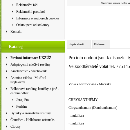
Uvedené zboží nelze o
Reklamační řád
Reklamační protokol
Informace o souborech cookies
Odstoupení od smlouvy
Kontakt
Popis zboží
Diskuse
Katalog
Pro toto období jsou k dispozici ty
Povinné informace UKZÚZ
Adaptogenní a léčivé rostliny
Velkoodběratelé volat tel. 77514
Amelanchier - Muchovník
Asimina triloba - Muďoul
trojlaločný
Viola x wittrockiana -
Maceška
Balkónové rostliny, letničky a jiné -
osobní odběr
Jaro, léto
CHRYSANTHÉMY
Podzim
Chrysanthemum (Dendranthemum)
Bylinky a aromatické rostliny
- multiflora
Čemeřice - Helleborus orientalis
- multiflora
Citrusy