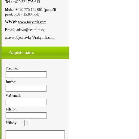
Tel.:
+420 321 795 613
Mob.:
+420 775 145 061 (pondělí -
pátek 6:30 - 15:00 hod.)
WWW:
www.rakytnik.com
Email:
adavo@centrum.cz
adavo.objednavky@rakytnik.com
Napište nám:
Předmět:
Jméno:
Váš email:
Telefon:
Přílohy: