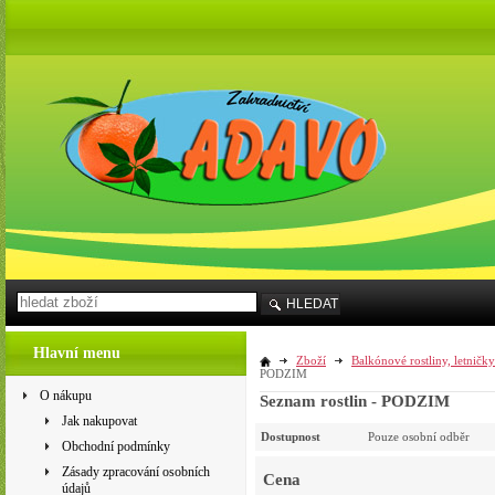
HLEDAT
Hlavní menu
Zboží
Balkónové rostliny, letničky
PODZIM
O nákupu
Seznam rostlin - PODZIM
Jak nakupovat
Dostupnost
Pouze osobní odběr
Obchodní podmínky
Zásady zpracování osobních
Cena
údajů