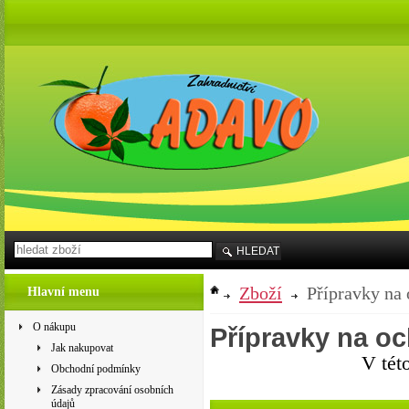
HLEDAT
Zboží
Přípravky na 
Hlavní menu
O nákupu
Přípravky na oc
Jak nakupovat
V tét
Obchodní podmínky
Zásady zpracování osobních
údajů