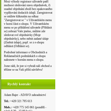
Mezi výhody registrace uživatele patří
možnost sledování stavu objednávek, či
snadné objednání zboží bez opakovaného
vyplňování dodacích údajů. Zaregistrovat
se můžete kliknutím na odkaz
"Zaregistrovat se " v Uživatelském menu
v horní části e-shopu. V Uživatelském
menu se po přihlášení uživatele (Přihlásit
se) zobrazí Vaše jméno, můžete zde
sledovat své objednávky (Moje
objednávky), nebo měnit zadané údaje
(Změnit údaje), popř. se z e-shopu
odhlásit (Odhlásit se).
Podrobné informace o Obchodních a
Reklamačních podmínkách e-shopu
naleznete v horním menu e-shopu.
Jsme rádi, že jste si vybrali náš obchod a
těšíme se na Vaši příští návštěvu!
Rychlý kontakt
Adam Bajer - ADAVO zahradnictví
Tel.:
+420 321 795 613
Mob.:
+420 775 145 061 (pondělí -