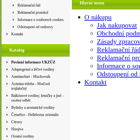
Hlavní menu
Reklamační řád
Reklamační protokol
O nákupu
Informace o souborech cookies
Jak nakupovat
Odstoupení od smlouvy
Obchodní pod
Kontakt
Zásady zpracov
Reklamační řá
Katalog
Reklamační pro
Povinné informace UKZÚZ
Informace o so
Adaptogenní a léčivé rostliny
Odstoupení od
Amelanchier - Muchovník
Kontakt
Asimina triloba - Muďoul
trojlaločný
Balkónové rostliny, letničky a jiné -
osobní odběr
Bylinky a aromatické rostliny
Čemeřice - Helleborus orientalis
Citrusy
Hnojiva
Ostatní rostliny