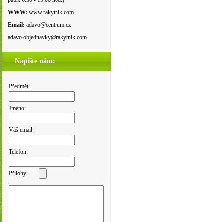
pátek 6:30 - 15:00 hod.)
WWW:
www.rakytnik.com
Email:
adavo@centrum.cz
adavo.objednavky@rakytnik.com
Napište nám:
Předmět:
Jméno:
Váš email:
Telefon:
Přílohy: