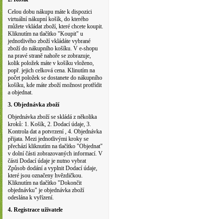
Celou dobu nákupu máte k dispozici
virtuální nákupní košík, do kterého
můžete vkládat zboží, které chcete koupit.
Kliknutím na tlačítko "Koupit" u
jednotlivého zboží vkládáte vybrané
zboží do nákupního košíku. V e-shopu
na pravé straně nahoře se zobrazuje,
kolik položek máte v košíku vloženo,
popř. jejich celková cena. Klinutím na
počet položek se dostanete do nákupního
košíku, kde máte zboží možnost protřídit
a objednat.
3. Objednávka zboží
Objednávka zboží se skládá z několika
kroků: 1. Košík, 2. Dodací údaje, 3.
Kontrola dat a potvrzení , 4. Objednávka
přijata. Mezi jednotlivými kroky se
přechází kliknutím na tlačítko "Objednat"
v dolní části zobrazovaných informací. V
části Dodací údaje je nutno vybrat
Způsob dodání a vyplnit Dodací údaje,
které jsou označeny hvězdičkou.
Kliknutím na tlačítko "Dokončit
objednávku" je objednávka zboží
odeslána k vyřízení.
4. Registrace uživatele