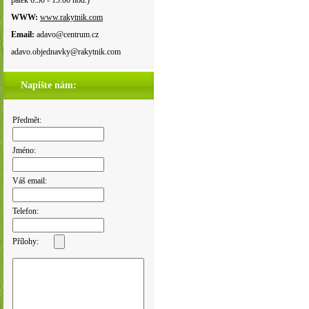
pátek 6:30 - 15:00 hod.)
WWW:
www.rakytnik.com
Email:
adavo@centrum.cz
adavo.objednavky@rakytnik.com
Napište nám:
Předmět:
Jméno:
Váš email:
Telefon:
Přílohy: