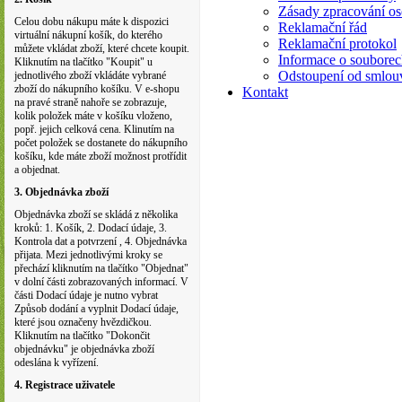
Zásady zpracování os
Celou dobu nákupu máte k dispozici
Reklamační řád
virtuální nákupní košík, do kterého
Reklamační protokol
můžete vkládat zboží, které chcete koupit.
Informace o souborec
Kliknutím na tlačítko "Koupit" u
Odstoupení od smlou
jednotlivého zboží vkládáte vybrané
zboží do nákupního košíku. V e-shopu
Kontakt
na pravé straně nahoře se zobrazuje,
kolik položek máte v košíku vloženo,
popř. jejich celková cena. Klinutím na
počet položek se dostanete do nákupního
košíku, kde máte zboží možnost protřídit
a objednat.
3. Objednávka zboží
Objednávka zboží se skládá z několika
kroků: 1. Košík, 2. Dodací údaje, 3.
Kontrola dat a potvrzení , 4. Objednávka
přijata. Mezi jednotlivými kroky se
přechází kliknutím na tlačítko "Objednat"
v dolní části zobrazovaných informací. V
části Dodací údaje je nutno vybrat
Způsob dodání a vyplnit Dodací údaje,
které jsou označeny hvězdičkou.
Kliknutím na tlačítko "Dokončit
objednávku" je objednávka zboží
odeslána k vyřízení.
4. Registrace uživatele