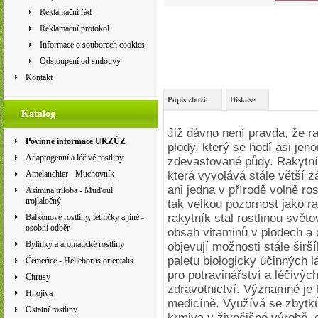
Reklamační řád
Reklamační protokol
Informace o souborech cookies
Odstoupení od smlouvy
Kontakt
Popis zboží
Diskuse
Katalog
Již dávno není pravda, že ra
Povinné informace UKZÚZ
plody, který se hodí asi jen
Adaptogenní a léčivé rostliny
zdevastované půdy. Rakytník
Amelanchier - Muchovník
která vyvolává stále větší z
ani jedna v přírodě volně ros
Asimina triloba - Muďoul
trojlaločný
tak velkou pozornost jako r
rakytník stal rostlinou sv
Balkónové rostliny, letničky a jiné -
osobní odběr
obsah vitaminů v plodech a o
Bylinky a aromatické rostliny
objevují možnosti stále širš
paletu biologicky účinných lá
Čemeřice - Helleborus orientalis
pro potravinářství a léčivých
Citrusy
zdravotnictví. Významné je t
Hnojiva
medicíně. Využívá se zbytků
Ostatní rostliny
krmiva v živočišné výrobě, c