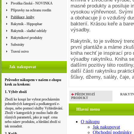
Pivoňka čínská - NOVINKA
masné produkty a posiluje i
Přípravky na ochranu rostlin
vysokou výhřevnost. Svými
Publikace, knihy
a obohacuje ji o vzdušný du
bakterií. Krásou keře a bar
Rakytník - Hippophae
výsadby.
Rakytník - sladké odrůdy
Rakytníkové produkty
Rakytník, to je světový tren
Substráty
první plantáže a máme zkuš
Travní osivo
kniha nechť je inspirací pro 
výsadby rakytníku. Kniha se
dalšími pozitivy této rostliny
Jak nakupovat
další části rakytníku prakti
šťávy, džemy, saláty, čaje, 
Průvodce nákupem v našem e-shopu
krok za krokem:
1. Výběr zboží
PŘEDCHOZÍ
RAKYTNÍK
PRODUKT
Zboží ke koupi lze vybrat procházením
jednotlivých kategorií a podkategorií e-
shopu, nebo pomocí služby Vyhledávání.
Hlavní menu
Zboží v kategoriích je možno řadit dle
různých parametrů, jako je např. cena
O nákupu
nebo název produktu, a hledání zboží si
tak usnadnit.
Jak nakupovat
Obchodní podmínky
2. Košík