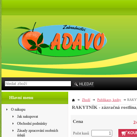
HLEDAT
Hlavní menu
Zboží
Publikace, knihy
RAKYTN
RAKYTNÍK - zázračná rostlina, 
O nákupu
Jak nakupovat
Cena
2
Obchodní podmínky
Zásady zpracování osobních
KOU
Počet kusů
údajů