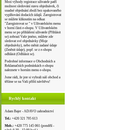
Mezi výhody registrace uživatele patří
možnost sledování stavu objednávek, či
snadné objednání zboží bez opakovaného
vyplňování dodacích údajů. Zaregistrovat
se můžete kliknutím na odkaz
"Zaregistrovat se " v Uživatelském menu
v horní části e-shopu. V Uživatelském
menu se po přihlášení uživatele (Přihlásit
se) zobrazí Vaše jméno, můžete zde
sledovat své objednávky (Moje
objednávky), nebo měnit zadané údaje
(Změnit údaje), popř. se z e-shopu
odhlásit (Odhlásit se).
Podrobné informace o Obchodních a
Reklamačních podmínkách e-shopu
naleznete v horním menu e-shopu.
Jsme rádi, že jste si vybrali náš obchod a
těšíme se na Vaši příští návštěvu!
Rychlý kontakt
Adam Bajer - ADAVO zahradnictví
Tel.:
+420 321 795 613
Mob.:
+420 775 145 061 (pondělí -