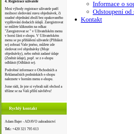
4. Registrace uživatele
Informace o so
Mezi výhody registrace uživatele patří
Odstoupení od
možnost sledování stavu objednávek, či
Kontakt
snadné objednání zboží bez opakovaného
vyplňování dodacích údajů. Zaregistrovat
se můžete kliknutím na odkaz
"Zaregistrovat se " v Uživatelském menu
v horní části e-shopu. V Uživatelském
menu se po přihlášení uživatele (Přihlásit
se) zobrazí Vaše jméno, můžete zde
sledovat své objednávky (Moje
objednávky), nebo měnit zadané údaje
(Změnit údaje), popř. se z e-shopu
odhlásit (Odhlásit se).
Podrobné informace o Obchodních a
Reklamačních podmínkách e-shopu
naleznete v horním menu e-shopu.
Jsme rádi, že jste si vybrali náš obchod a
těšíme se na Vaši příští návštěvu!
Rychlý kontakt
Adam Bajer - ADAVO zahradnictví
Tel.:
+420 321 795 613