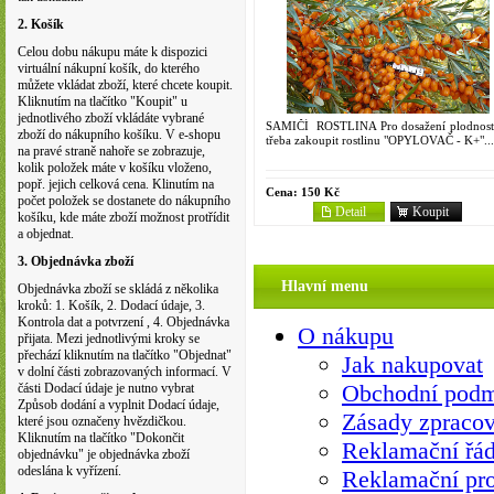
2. Košík
Celou dobu nákupu máte k dispozici
virtuální nákupní košík, do kterého
můžete vkládat zboží, které chcete koupit.
Kliknutím na tlačítko "Koupit" u
jednotlivého zboží vkládáte vybrané
SAMIČÍ ROSTLINA Pro dosažení plodnosti
zboží do nákupního košíku. V e-shopu
třeba zakoupit rostlinu "OPYLOVAČ - K+"...
na pravé straně nahoře se zobrazuje,
kolik položek máte v košíku vloženo,
popř. jejich celková cena. Klinutím na
Cena:
150 Kč
počet položek se dostanete do nákupního
Detail
Koupit
košíku, kde máte zboží možnost protřídit
a objednat.
3. Objednávka zboží
Hlavní menu
Objednávka zboží se skládá z několika
kroků: 1. Košík, 2. Dodací údaje, 3.
Kontrola dat a potvrzení , 4. Objednávka
O nákupu
přijata. Mezi jednotlivými kroky se
přechází kliknutím na tlačítko "Objednat"
Jak nakupovat
v dolní části zobrazovaných informací. V
Obchodní pod
části Dodací údaje je nutno vybrat
Způsob dodání a vyplnit Dodací údaje,
Zásady zpracov
které jsou označeny hvězdičkou.
Kliknutím na tlačítko "Dokončit
Reklamační řá
objednávku" je objednávka zboží
odeslána k vyřízení.
Reklamační pro