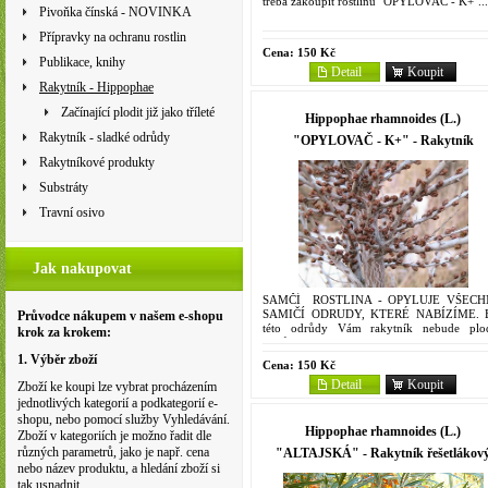
třeba zakoupit rostlinu "OPYLOVAČ - K+"...
Pivoňka čínská - NOVINKA
Přípravky na ochranu rostlin
Cena:
150 Kč
Publikace, knihy
Detail
Koupit
Rakytník - Hippophae
Začínající plodit již jako tříleté
Hippophae rhamnoides (L.)
Rakytník - sladké odrůdy
"OPYLOVAČ - K+" - Rakytník
řešetlákový
Rakytníkové produkty
Substráty
Travní osivo
Jak nakupovat
SAMČÍ ROSTLINA - OPYLUJE VŠEC
SAMIČÍ ODRUDY, KTERÉ NABÍZÍME. 
Průvodce nákupem v našem e-shopu
této odrůdy Vám rakytník nebude plod
krok za krokem:
Odrůda : K+ Velikost kontejneru : 9 x 9
Jsou to keře, které...
1. Výběr zboží
Cena:
150 Kč
Detail
Koupit
Zboží ke koupi lze vybrat procházením
jednotlivých kategorií a podkategorií e-
shopu, nebo pomocí služby Vyhledávání.
Hippophae rhamnoides (L.)
Zboží v kategoriích je možno řadit dle
různých parametrů, jako je např. cena
"ALTAJSKÁ" - Rakytník řešetlákov
nebo název produktu, a hledání zboží si
tak usnadnit.