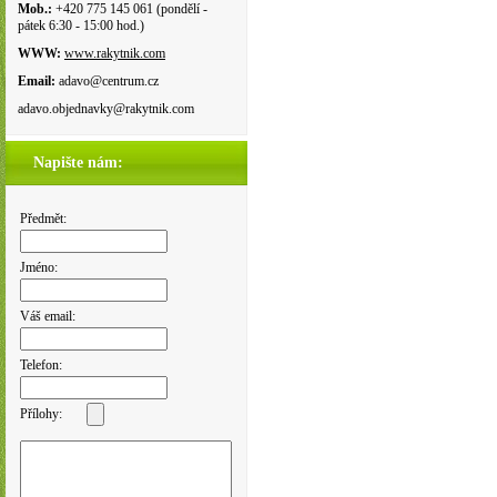
Mob.:
+420 775 145 061 (pondělí -
pátek 6:30 - 15:00 hod.)
WWW:
www.rakytnik.com
Email:
adavo@centrum.cz
adavo.objednavky@rakytnik.com
Napište nám:
Předmět:
Jméno:
Váš email:
Telefon:
Přílohy: