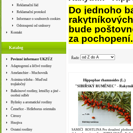
Reklamační řád
Do jednoho ba
Reklamační protokol
rakytníkových
Informace o souborech cookies
Odstoupení od smlouvy
bude poštovn
Kontakt
za pochopení.
Katalog
Řadit:
Povinné informace UKZÚZ
Adaptogenní a léčivé rostliny
Amelanchier - Muchovník
Asimina triloba - Muďoul
Hippophae rhamnoides (L.)
trojlaločný
"SIBIŘSKÝ RUMĚNEC" - Rakytní
Balkónové rostliny, letničky a jiné -
řešetlákový
osobní odběr
Bylinky a aromatické rostliny
Čemeřice - Helleborus orientalis
Citrusy
Hnojiva
Ostatní rostliny
SAMIČÍ ROSTLINA Pro dosažení plodnosti