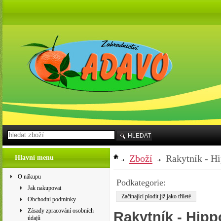
HLEDAT
Zboží
Rakytník - H
Hlavní menu
O nákupu
Podkategorie:
Jak nakupovat
Začínající plodit již jako tříleté
Obchodní podmínky
Zásady zpracování osobních
Rakytník - Hip
údajů