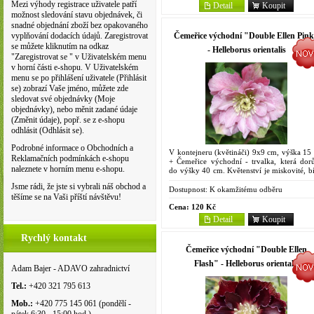
Mezi výhody registrace uživatele patří
Detail
Koupit
možnost sledování stavu objednávek, či
snadné objednání zboží bez opakovaného
Čemeřice východní "Double Ellen Pin
vyplňování dodacích údajů. Zaregistrovat
se můžete kliknutím na odkaz
- Helleborus orientalis
"Zaregistrovat se " v Uživatelském menu
v horní části e-shopu. V Uživatelském
menu se po přihlášení uživatele (Přihlásit
se) zobrazí Vaše jméno, můžete zde
sledovat své objednávky (Moje
objednávky), nebo měnit zadané údaje
(Změnit údaje), popř. se z e-shopu
odhlásit (Odhlásit se).
Podrobné informace o Obchodních a
V kontejneru (květináči) 9x9 cm, výška 15
Reklamačních podmínkách e-shopu
+ Čemeřice východní - trvalka, která dorů
naleznete v horním menu e-shopu.
do výšky 40 cm. Květenství je miskovité, bí
fialové. Květy se někdy začínají otevírat ji
Jsme rádi, že jste si vybrali náš obchod a
prosinci,...
Dostupnost:
K okamžitému odběru
těšíme se na Vaši příští návštěvu!
Cena:
120 Kč
Detail
Koupit
Rychlý kontakt
Čemeřice východní "Double Ellen
Flash" - Helleborus orientalis
Adam Bajer - ADAVO zahradnictví
Tel.:
+420 321 795 613
Mob.:
+420 775 145 061 (pondělí -