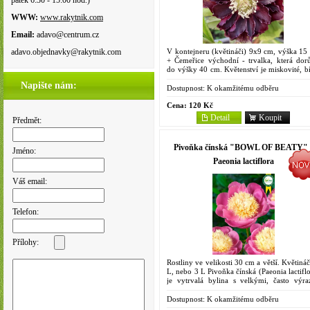
pátek 6:30 - 15:00 hod.)
WWW:
www.rakytnik.com
Email:
adavo@centrum.cz
V kontejneru (květináči) 9x9 cm, výška 15
adavo.objednavky@rakytnik.com
+ Čemeřice východní - trvalka, která dorů
do výšky 40 cm. Květenství je miskovité, bí
fialové. Květy se někdy začínají otevírat ji
Napište nám:
prosinci,...
Dostupnost:
K okamžitému odběru
Cena:
120 Kč
Detail
Koupit
Předmět:
Pivoňka čínská "BOWL OF BEATY" 
Jméno:
Paeonia lactiflora
Váš email:
Telefon:
Přílohy:
Rostliny ve velikosti 30 cm a větší. Květiná
L, nebo 3 L Pivoňka čínská (Paeonia lactiflo
je vytrvalá bylina s velkými, často výra
vonícími květy, které kvetou od konce kvě
do...
Dostupnost:
K okamžitému odběru