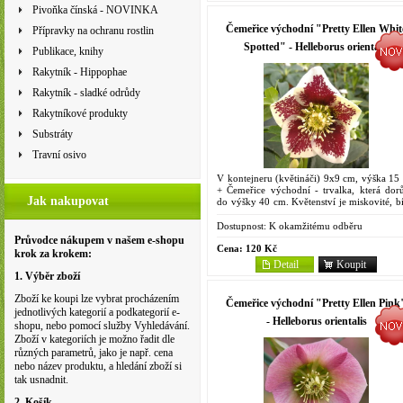
Pivoňka čínská - NOVINKA
Čemeřice východní "Pretty Ellen Whit
Přípravky na ochranu rostlin
Spotted" - Helleborus orientalis
Publikace, knihy
Rakytník - Hippophae
Rakytník - sladké odrůdy
Rakytníkové produkty
Substráty
Travní osivo
V kontejneru (květináči) 9x9 cm, výška 15
+ Čemeřice východní - trvalka, která dorů
Jak nakupovat
do výšky 40 cm. Květenství je miskovité, bí
fialové. Květy se někdy začínají otevírat ji
prosinci,...
Dostupnost:
K okamžitému odběru
Průvodce nákupem v našem e-shopu
Cena:
120 Kč
krok za krokem:
Detail
Koupit
1. Výběr zboží
Zboží ke koupi lze vybrat procházením
Čemeřice východní "Pretty Ellen Pink
jednotlivých kategorií a podkategorií e-
- Helleborus orientalis
shopu, nebo pomocí služby Vyhledávání.
Zboží v kategoriích je možno řadit dle
různých parametrů, jako je např. cena
nebo název produktu, a hledání zboží si
tak usnadnit.
2. Košík