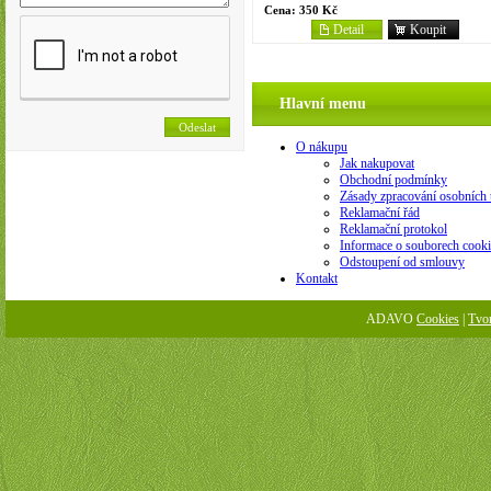
Cena:
350 Kč
Detail
Koupit
Hlavní menu
O nákupu
Jak nakupovat
Obchodní podmínky
Zásady zpracování osobních 
Reklamační řád
Reklamační protokol
Informace o souborech cooki
Odstoupení od smlouvy
Kontakt
ADAVO
Cookies
|
Tvo