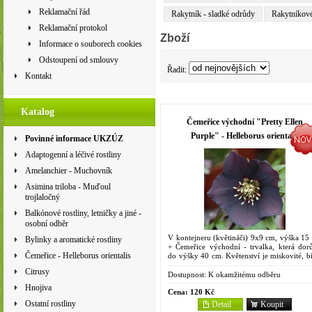
Reklamační řád
Rakytník - sladké odrůdy
Rakytníkov
Reklamační protokol
Zboží
Informace o souborech cookies
Odstoupení od smlouvy
Řadit:
Kontakt
Katalog
Čemeřice východní "Pretty Ellen
Purple" - Helleborus orientalis
Povinné informace UKZÚZ
Adaptogenní a léčivé rostliny
Amelanchier - Muchovník
Asimina triloba - Muďoul
trojlaločný
Balkónové rostliny, letničky a jiné -
osobní odběr
V kontejneru (květináči) 9x9 cm, výška 15
Bylinky a aromatické rostliny
+ Čemeřice východní - trvalka, která dorů
Čemeřice - Helleborus orientalis
do výšky 40 cm. Květenství je miskovité, bí
fialové. Květy se někdy začínají otevírat ji
Citrusy
prosinci,...
Dostupnost:
K okamžitému odběru
Hnojiva
Cena:
120 Kč
Ostatní rostliny
Detail
Koupit