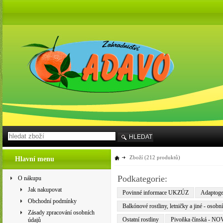
HLEDAT
Zboží
(212 produktů)
Hlavní menu
Podkategorie:
O nákupu
Jak nakupovat
Povinné informace UKZÚZ
Adaptogen
Obchodní podmínky
Balkónové rostliny, letničky a jiné - osobn
Zásady zpracování osobních
Ostatní rostliny
Pivoňka čínská - N
údajů