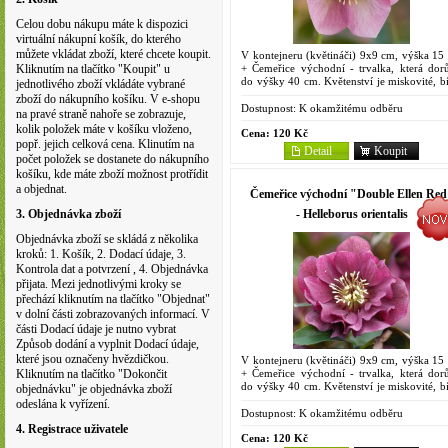
Celou dobu nákupu máte k dispozici
virtuální nákupní košík, do kterého
můžete vkládat zboží, které chcete koupit.
V kontejneru (květináči) 9x9 cm, výška 15
+ Čemeřice východní - trvalka, která dorů
Kliknutím na tlačítko "Koupit" u
do výšky 40 cm. Květenství je miskovité, bí
jednotlivého zboží vkládáte vybrané
fialové. Květy se někdy začínají otevírat ji
zboží do nákupního košíku. V e-shopu
prosinci,...
Dostupnost:
K okamžitému odběru
na pravé straně nahoře se zobrazuje,
kolik položek máte v košíku vloženo,
Cena:
120 Kč
popř. jejich celková cena. Klinutím na
Detail
Koupit
počet položek se dostanete do nákupního
košíku, kde máte zboží možnost protřídit
a objednat.
Čemeřice východní "Double Ellen Red
- Helleborus orientalis
3. Objednávka zboží
Objednávka zboží se skládá z několika
kroků: 1. Košík, 2. Dodací údaje, 3.
Kontrola dat a potvrzení , 4. Objednávka
přijata. Mezi jednotlivými kroky se
přechází kliknutím na tlačítko "Objednat"
v dolní části zobrazovaných informací. V
části Dodací údaje je nutno vybrat
Způsob dodání a vyplnit Dodací údaje,
které jsou označeny hvězdičkou.
V kontejneru (květináči) 9x9 cm, výška 15
+ Čemeřice východní - trvalka, která dorů
Kliknutím na tlačítko "Dokončit
do výšky 40 cm. Květenství je miskovité, bí
objednávku" je objednávka zboží
fialové. Květy se někdy začínají otevírat ji
odeslána k vyřízení.
prosinci,...
Dostupnost:
K okamžitému odběru
4. Registrace uživatele
Cena:
120 Kč