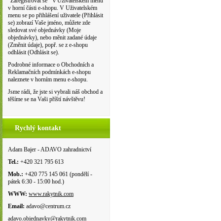
"Zaregistrovat se " v Uživatelském menu
v horní části e-shopu. V Uživatelském
menu se po přihlášení uživatele (Přihlásit
se) zobrazí Vaše jméno, můžete zde
sledovat své objednávky (Moje
objednávky), nebo měnit zadané údaje
(Změnit údaje), popř. se z e-shopu
odhlásit (Odhlásit se).
Podrobné informace o Obchodních a
Reklamačních podmínkách e-shopu
naleznete v horním menu e-shopu.
Jsme rádi, že jste si vybrali náš obchod a
těšíme se na Vaši příští návštěvu!
Rychlý kontakt
Adam Bajer - ADAVO zahradnictví
Tel.:
+420 321 795 613
Mob.:
+420 775 145 061 (pondělí -
pátek 6:30 - 15:00 hod.)
WWW:
www.rakytnik.com
Email:
adavo@centrum.cz
adavo.objednavky@rakytnik.com