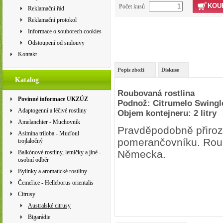
KOU
Počet kusů
Reklamační řád
Reklamační protokol
Informace o souborech cookies
Odstoupení od smlouvy
Kontakt
Popis zboží
Diskuse
Katalog
Roubovaná rostlina
Povinné informace UKZÚZ
Podnož: Citrumelo Swingl
Adaptogenní a léčivé rostliny
Objem kontejneru: 2 litry
Amelanchier - Muchovník
Pravděpodobně přiroz
Asimina triloba - Muďoul
pomerančovníku. Roub
trojlaločný
Německa.
Balkónové rostliny, letničky a jiné -
osobní odběr
Bylinky a aromatické rostliny
Čemeřice - Helleborus orientalis
Citrusy
Australské citrusy
Bigarádie