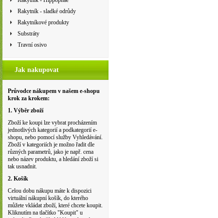
Rakytník - Hippophae
Rakytník - sladké odrůdy
Rakytníkové produkty
Substráty
Travní osivo
Jak nakupovat
Průvodce nákupem v našem e-shopu
krok za krokem:
1. Výběr zboží
Zboží ke koupi lze vybrat procházením
jednotlivých kategorií a podkategorií e-
shopu, nebo pomocí služby Vyhledávání.
Zboží v kategoriích je možno řadit dle
různých parametrů, jako je např. cena
nebo název produktu, a hledání zboží si
tak usnadnit.
2. Košík
Celou dobu nákupu máte k dispozici
virtuální nákupní košík, do kterého
můžete vkládat zboží, které chcete koupit.
Kliknutím na tlačítko "Koupit" u