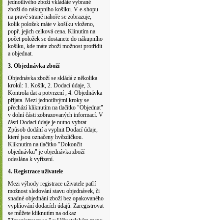
jednotlivého zboží vkládáte vybrané
zboží do nákupního košíku. V e-shopu
na pravé straně nahoře se zobrazuje,
kolik položek máte v košíku vloženo,
popř. jejich celková cena. Klinutím na
počet položek se dostanete do nákupního
košíku, kde máte zboží možnost protřídit
a objednat.
3. Objednávka zboží
Objednávka zboží se skládá z několika
kroků: 1. Košík, 2. Dodací údaje, 3.
Kontrola dat a potvrzení , 4. Objednávka
přijata. Mezi jednotlivými kroky se
přechází kliknutím na tlačítko "Objednat"
v dolní části zobrazovaných informací. V
části Dodací údaje je nutno vybrat
Způsob dodání a vyplnit Dodací údaje,
které jsou označeny hvězdičkou.
Kliknutím na tlačítko "Dokončit
objednávku" je objednávka zboží
odeslána k vyřízení.
4. Registrace uživatele
Mezi výhody registrace uživatele patří
možnost sledování stavu objednávek, či
snadné objednání zboží bez opakovaného
vyplňování dodacích údajů. Zaregistrovat
se můžete kliknutím na odkaz