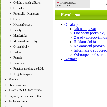
Cedráty a jejich kříženci
PŘEDCHOZÍ
ER
PRODUKT
Citroníky
Fortunelly - Kumquaty
Hlavní menu
Grepy
O nákupu
Hybridní citrusy
Jak nakupovat
Limety
Obchodní podmínky
Mandarinky
Zásady zpracování os
Mrazuvzdorné druhy
Reklamační řád
Reklamační protokol
Ostatní druhy
Informace o souborec
Podnože
Odstoupení od smlou
Pomela
Kontakt
Pomeranče
Poncirus trifoliata a odrůdy
Tangela, tangory
Hnojiva
Ostatní rostliny
Pivoňka čínská - NOVINKA
Přípravky na ochranu rostlin
Publikace, knihy