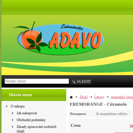
HLEDAT
Hlavní menu
Zboží
Citrusy
Australské citru
EREMORANGE - Citrumelo
O nákupu
Jak nakupovat
Dostupnost
K okamžitému odběru
Obchodní podmínky
Cena
3
Zásady zpracování osobních
údajů