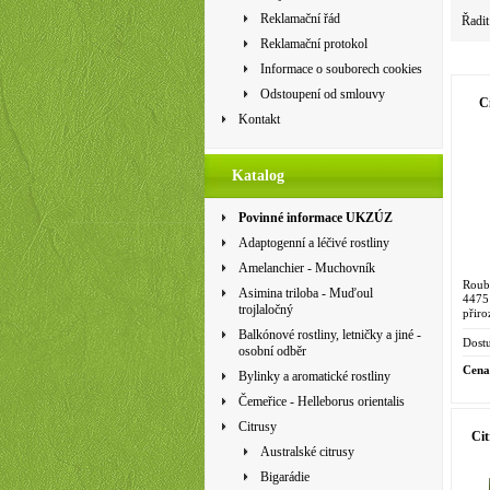
Reklamační řád
Řadit
Reklamační protokol
Informace o souborech cookies
Odstoupení od smlouvy
C
Kontakt
Katalog
Povinné informace UKZÚZ
Adaptogenní a léčivé rostliny
Amelanchier - Muchovník
Roub
Asimina triloba - Muďoul
4475
trojlaločný
přiro
franc
Balkónové rostliny, letničky a jiné -
ostatn
Dostu
osobní odběr
Cena
Bylinky a aromatické rostliny
Čemeřice - Helleborus orientalis
Citrusy
Ci
Australské citrusy
Bigarádie