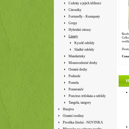
Cedráty a jejich kříženci
Citroníky
Fortunelly - Kumquaty
Grepy
Hybridní citrusy
Roub
Limety
Celk
rostl
Kyselé odrůdy
4475
Indie
Dostu
Sladké odrůdy
Mandarinky
Cena
Mrazuvzdorné druhy
Ostatní druhy
Podnože
H
Pomela
Pomeranče
Poncirus trifoliata a odrůdy
Tangela, tangory
Hnojiva
Ostatní rostliny
Pivoňka čínská - NOVINKA