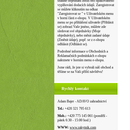
snadné objednání zboží bez opakovaného
vyplňování dodacích údajů. Zaregistrovat
se můžete kliknutím na odkaz
"Zaregistrovat se " v Uživatelském menu
v horní části e-shopu. V Uživatelském
menu se po přihlášení uživatele (Přihlásit
se) zobrazí Vaše jméno, můžete zde
sledovat své objednávky (Moje
objednávky), nebo měnit zadané údaje
(Změnit údaje), popř. se z e-shopu
odhlásit (Odhlásit se).
Podrobné informace o Obchodních a
Reklamačních podmínkách e-shopu
naleznete v horním menu e-shopu.
Jsme rádi, že jste si vybrali náš obchod a
těšíme se na Vaši příští návštěvu!
Rychlý kontakt
Adam Bajer - ADAVO zahradnictví
Tel.:
+420 321 795 613
Mob.:
+420 775 145 061 (pondělí -
pátek 6:30 - 15:00 hod.)
WWW:
www.rakytnik.com