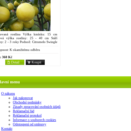
ovaná rostlina Výška kmínku: 15 cm
ová výška rostliny: 25 - 40 cm Stáří
iny: 2 - 3 roky Podnož: Citrumelo Swingle
 Objem kontejneru: 2 litry Pochází z
, kde...
pnost:
K okamžitému odběru
:
360 Kč
Detail
Koupit
lavní menu
O nákupu
Jak nakupovat
Obchodní podmínky
Zásady zpracování osobních údajů
Reklamační řád
Reklamační protokol
Informace o souborech cookies
Odstoupení od smlouvy
Kontakt