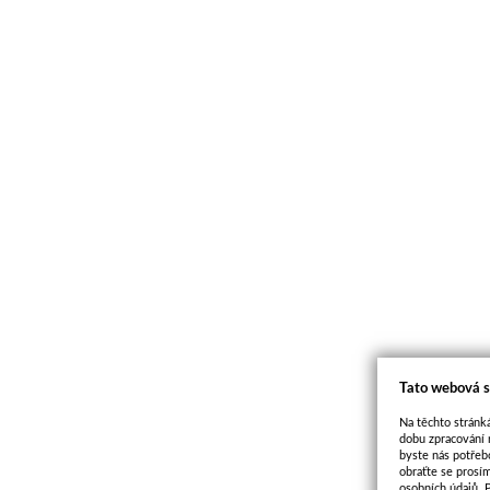
Tato webová s
Na těchto stránká
dobu zpracování 
byste nás potřeb
obraťte se prosí
osobních údajů. 