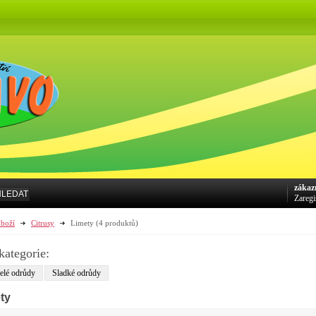
zákaz
HLEDAT
Zaregi
boží
Citrusy
Limety
(4 produktů)
kategorie:
elé odrůdy
Sladké odrůdy
ty