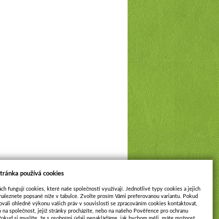
tránka používá cookies
ch fungují cookies, které naše společnosti využívají. Jednotlivé typy cookies a jejich
naleznete popsané níže v tabulce. Zvolte prosím Vámi preferovanou variantu. Pokud
ovali ohledně výkonu vašich práv v souvislosti se zpracováním cookies kontaktovat,
m na společnost, jejíž stránky procházíte, nebo na našeho Pověřence pro ochranu
Pokud si myslíte, že s osobními údaji nenakládáme, jak bychom měli, máte možnost