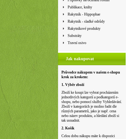
Přípravky na ochranu rostlin
Publikace, knihy
Rakytník - Hippophae
Rakytník - sladké odrůdy
Rakytníkové produkty
Substráty
Travní osivo
Jak nakupovat
Průvodce nákupem v našem e-shopu
krok za krokem:
1. Výběr zboží
Zboží ke koupi lze vybrat procházením
jednotlivých kategorií a podkategorií e-
shopu, nebo pomocí služby Vyhledávání.
Zboží v kategoriích je možno řadit dle
různých parametrů, jako je např. cena
nebo název produktu, a hledání zboží si
tak usnadnit.
2. Košík
Celou dobu nákupu máte k dispozici