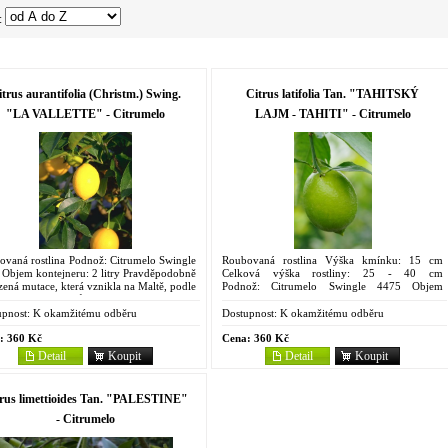
:
itrus aurantifolia (Christm.) Swing.
Citrus latifolia Tan. "TAHITSKÝ
"LA VALLETTE" - Citrumelo
LAJM - TAHITI" - Citrumelo
ovaná rostlina Podnož: Citrumelo Swingle
Roubovaná rostlina Výška kmínku: 15 cm
 Objem kontejneru: 2 litry Pravděpodobně
Celková výška rostliny: 25 - 40 cm
zená mutace, která vznikla na Maltě, podle
Podnož: Citrumelo Swingle 4475 Objem
ouzských pěstitelů lemonajm, na rozdíl od
kontejneru: 2 litry Synonyma: à gros fruit, de
ích...
Perse, Green Lime, Page,...
pnost:
K okamžitému odběru
Dostupnost:
K okamžitému odběru
:
360 Kč
Cena:
360 Kč
Detail
Koupit
Detail
Koupit
trus limettioides Tan. "PALESTINE"
- Citrumelo