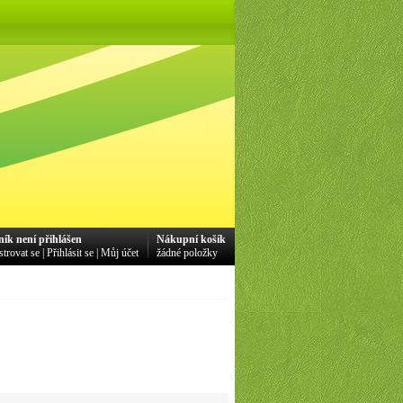
ník není přihlášen
Nákupní košík
strovat se
|
Přihlásit se
|
Můj účet
žádné položky