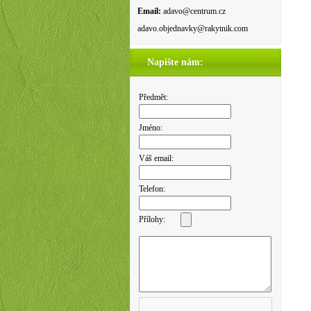
Email:
adavo@centrum.cz
adavo.objednavky@rakytnik.com
Napište nám:
Předmět:
Jméno:
Váš email:
Telefon:
Přílohy: