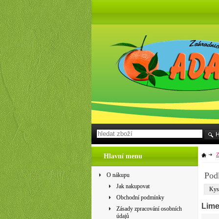
Z
Hlavní menu
Pod
O nákupu
Jak nakupovat
Kys
Obchodní podmínky
Lime
Zásady zpracování osobních
údajů