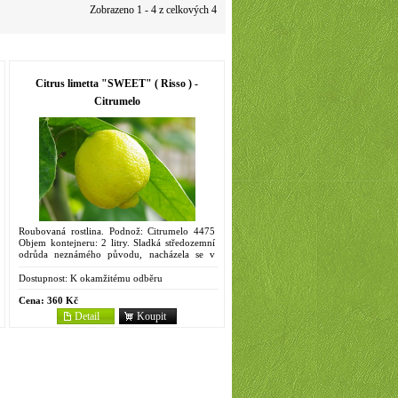
Zobrazeno 1 - 4 z celkových 4
Citrus limetta "SWEET" ( Risso ) -
Citrumelo
Roubovaná rostlina. Podnož: Citrumelo 4475
Objem kontejneru: 2 litry. Sladká středozemní
odrůda neznámého původu, nacházela se v
medicejských zahradách již v 17. století,
pravděpodobně pochází...
Dostupnost:
K okamžitému odběru
Cena:
360 Kč
Detail
Koupit