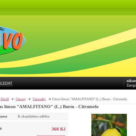
zákaz
HLEDAT
Zaregi
Zboží
Citrusy
Citroníky
Citrus limon "AMALFITANO" (L.) Burm - Citrumelo
us limon "AMALFITANO" (L.) Burm - Citrumelo
pnost
K okamžitému odběru
a
360 Kč