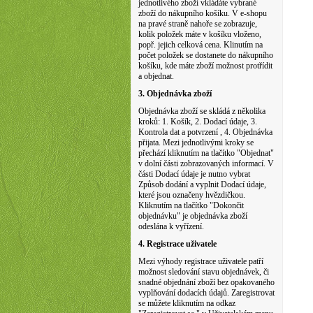
jednotlivého zboží vkládáte vybrané
zboží do nákupního košíku. V e-shopu
na pravé straně nahoře se zobrazuje,
kolik položek máte v košíku vloženo,
popř. jejich celková cena. Klinutím na
počet položek se dostanete do nákupního
košíku, kde máte zboží možnost protřídit
a objednat.
3. Objednávka zboží
Objednávka zboží se skládá z několika
kroků: 1. Košík, 2. Dodací údaje, 3.
Kontrola dat a potvrzení , 4. Objednávka
přijata. Mezi jednotlivými kroky se
přechází kliknutím na tlačítko "Objednat"
v dolní části zobrazovaných informací. V
části Dodací údaje je nutno vybrat
Způsob dodání a vyplnit Dodací údaje,
které jsou označeny hvězdičkou.
Kliknutím na tlačítko "Dokončit
objednávku" je objednávka zboží
odeslána k vyřízení.
4. Registrace uživatele
Mezi výhody registrace uživatele patří
možnost sledování stavu objednávek, či
snadné objednání zboží bez opakovaného
vyplňování dodacích údajů. Zaregistrovat
se můžete kliknutím na odkaz