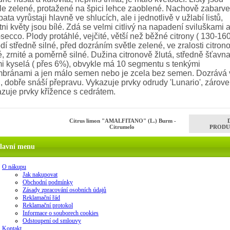
le zelené, protažené na špici lehce zaoblené. Nachově zabarv
ata vyrůstaji hlavně ve shlucích, ale i jednotlivě v užlabí listů,
tni květy jsou bílé. Zdá se velmi citlivý na napadení sviluškami 
secco. Plody protáhlé, vejčité, větší než běžné citrony ( 130-160
dí středně silné, před dozráním světle zelené, ve zralosti citron
é, zrnité a poměrně silné. Dužina citronově žlutá, středně šťavna
i kyselá ( přes 6%), obvykle má 10 segmentu s tenkými
bránami a jen málo semen nebo je zcela bez semen. Dozrává 
u, dobře snáší přepravu. Vykazuje prvky odrudy 'Lunario', zárov
zuje prvky křížence s cedrátem.
Citrus limon "AMALFITANO" (L.) Burm -
Citrumelo
PRODU
lavní menu
O nákupu
Jak nakupovat
Obchodní podmínky
Zásady zpracování osobních údajů
Reklamační řád
Reklamační protokol
Informace o souborech cookies
Odstoupení od smlouvy
Kontakt