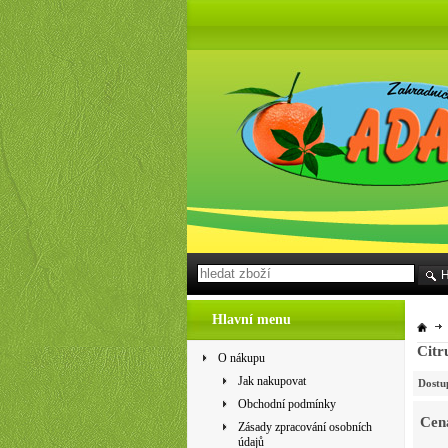
Hlavní menu
Citr
O nákupu
Jak nakupovat
Dostu
Obchodní podmínky
Cen
Zásady zpracování osobních
údajů