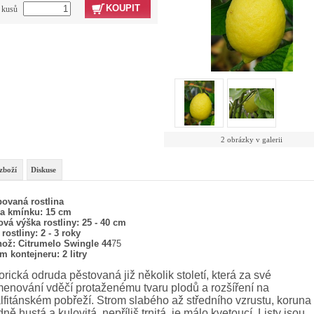
KOUPIT
t kusů
2 obrázky v galerii
zboží
Diskuse
ovaná rostlina
a kmínku: 15 cm
ová výška rostliny: 25 - 40 cm
 rostliny: 2 - 3 roky
ož: Citrumelo Swingle
44
75
m kontejneru: 2 litry
orická odruda pěstovaná již několik století, která za své
enování vděčí protaženému tvaru plodů a rozšíření na
fitánském pobřeží. Strom slabého až středního vzrustu, koruna
dně hustá a kulovitá, nepříliš trnitá, je málo kvetoucí. Listy jsou