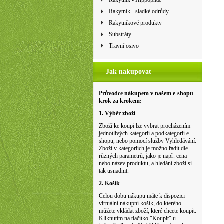
Rakytník - Hippophae
Rakytník - sladké odrůdy
Rakytníkové produkty
Substráty
Travní osivo
Jak nakupovat
Průvodce nákupem v našem e-shopu
krok za krokem:
1. Výběr zboží
Zboží ke koupi lze vybrat procházením
jednotlivých kategorií a podkategorií e-
shopu, nebo pomocí služby Vyhledávání.
Zboží v kategoriích je možno řadit dle
různých parametrů, jako je např. cena
nebo název produktu, a hledání zboží si
tak usnadnit.
2. Košík
Celou dobu nákupu máte k dispozici
virtuální nákupní košík, do kterého
můžete vkládat zboží, které chcete koupit.
Kliknutím na tlačítko "Koupit" u