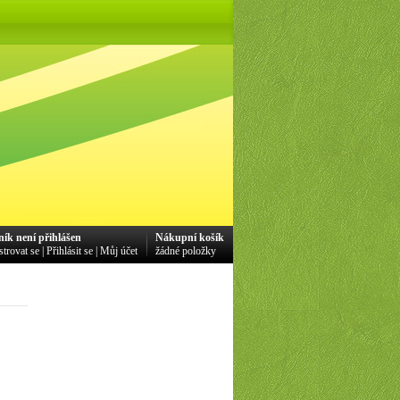
ník není přihlášen
Nákupní košík
strovat se
|
Přihlásit se
|
Můj účet
žádné položky