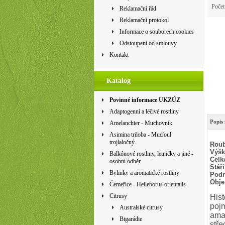
Poče
Reklamační řád
Reklamační protokol
Informace o souborech cookies
Odstoupení od smlouvy
Kontakt
Katalog
Povinné informace UKZÚZ
Adaptogenní a léčivé rostliny
Popis 
Amelanchier - Muchovník
Asimina triloba - Muďoul
trojlaločný
Roub
Výšk
Balkónové rostliny, letničky a jiné -
Celk
osobní odběr
Stáří
Bylinky a aromatické rostliny
Podn
Obje
Čemeřice - Helleborus orientalis
Citrusy
Hist
pojm
Australské citrusy
amal
Bigarádie
stře