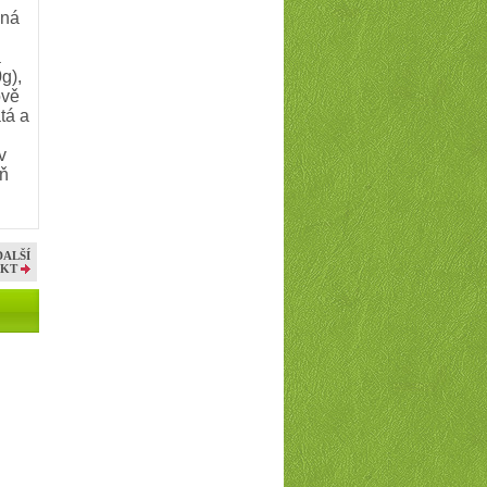
ená
a
g),
ově
tá a
v
eň
DALŠÍ
KT