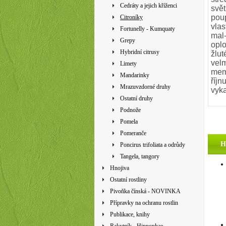
Cedráty a jejich kříženci
svět
poup
Citroníky
vlas
Fortunelly - Kumquaty
mal-
Grepy
oplo
Hybridní citrusy
žlut
velm
Limety
mem
Mandarinky
říjn
Mrazuvzdorné druhy
vyka
Ostatní druhy
Podnože
Pomela
Pomeranče
H
Poncirus trifoliata a odrůdy
Tangela, tangory
Hnojiva
Ostatní rostliny
Pivoňka čínská - NOVINKA
Přípravky na ochranu rostlin
Publikace, knihy