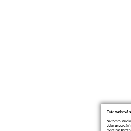
Tato webová s
Na těchto stránká
dobu zpracování 
byste nás potřeb