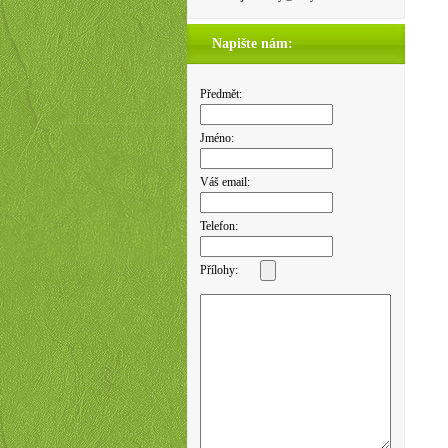
Napište nám:
Předmět:
Jméno:
Váš email:
Telefon:
Přílohy: