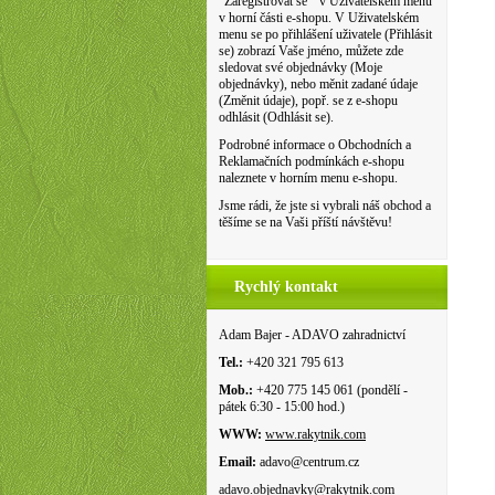
"Zaregistrovat se " v Uživatelském menu
v horní části e-shopu. V Uživatelském
menu se po přihlášení uživatele (Přihlásit
se) zobrazí Vaše jméno, můžete zde
sledovat své objednávky (Moje
objednávky), nebo měnit zadané údaje
(Změnit údaje), popř. se z e-shopu
odhlásit (Odhlásit se).
Podrobné informace o Obchodních a
Reklamačních podmínkách e-shopu
naleznete v horním menu e-shopu.
Jsme rádi, že jste si vybrali náš obchod a
těšíme se na Vaši příští návštěvu!
Rychlý kontakt
Adam Bajer - ADAVO zahradnictví
Tel.:
+420 321 795 613
Mob.:
+420 775 145 061 (pondělí -
pátek 6:30 - 15:00 hod.)
WWW:
www.rakytnik.com
Email:
adavo@centrum.cz
adavo.objednavky@rakytnik.com