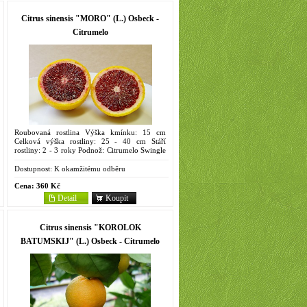
Citrus sinensis "MORO" (L.) Osbeck -
Citrumelo
Roubovaná rostlina Výška kmínku: 15 cm
Celková výška rostliny: 25 - 40 cm Stáří
rostliny: 2 - 3 roky Podnož: Citrumelo Swingle
4475 Objem kontejneru: 2 litry Italský velmi
úrodný krvavý...
Dostupnost:
K okamžitému odběru
Cena:
360 Kč
Detail
Koupit
Citrus sinensis "KOROLOK
BATUMSKIJ" (L.) Osbeck - Citrumelo