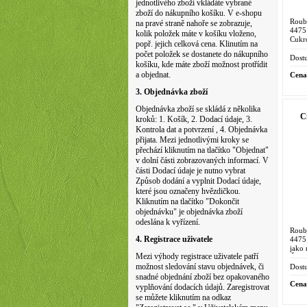
jednotlivého zboží vkládáte vybrané
zboží do nákupního košíku. V e-shopu
Roub
na pravé straně nahoře se zobrazuje,
4475
kolik položek máte v košíku vloženo,
Cukr
popř. jejich celková cena. Klinutím na
stal
počet položek se dostanete do nákupního
Egypt
Dostu
košíku, kde máte zboží možnost protřídit
a objednat.
Cena
3. Objednávka zboží
Objednávka zboží se skládá z několika
C
kroků: 1. Košík, 2. Dodací údaje, 3.
Kontrola dat a potvrzení , 4. Objednávka
přijata. Mezi jednotlivými kroky se
přechází kliknutím na tlačítko "Objednat"
v dolní části zobrazovaných informací. V
části Dodací údaje je nutno vybrat
Způsob dodání a vyplnit Dodací údaje,
které jsou označeny hvězdičkou.
Kliknutím na tlačítko "Dokončit
objednávku" je objednávka zboží
odeslána k vyřízení.
Roub
4. Registrace uživatele
4475 
jako
Mezi výhody registrace uživatele patří
Číny
ranost
možnost sledování stavu objednávek, či
Dostu
snadné objednání zboží bez opakovaného
Cena
vyplňování dodacích údajů. Zaregistrovat
se můžete kliknutím na odkaz