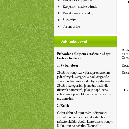
Rakytník - Hippophae
Rakytník - sladké odrůdy
Rakytníkové produkty
Substráty
Travní osivo
Jak nakupovat
Roub
Průvodce nákupem v našem e-shopu
4475
Corr
krok za krokem:
Dung
Rocky
1. Výběr zboží
Dostu
Zboží ke koupi lze vybrat procházením
Cena
jednotlivých kategorií a podkategorií e-
shopu, nebo pomocí služby Vyhledávání.
Zboží v kategoriích je možno řadit dle
různých parametrů, jako je např. cena
Cit
nebo název produktu, a hledání zboží si
tak usnadnit.
2. Košík
Celou dobu nákupu máte k dispozici
virtuální nákupní košík, do kterého
můžete vkládat zboží, které chcete koupit.
Kliknutím na tlačítko "Koupit" u