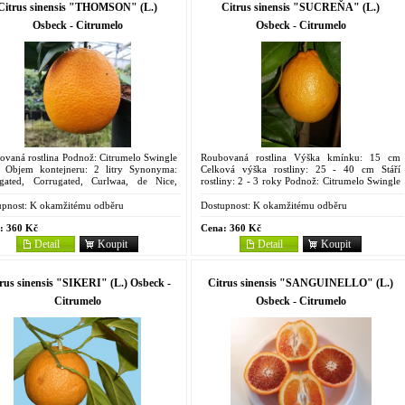
Citrus sinensis "THOMSON" (L.)
Citrus sinensis "SUCREŇA" (L.)
Osbeck - Citrumelo
Osbeck - Citrumelo
ovaná rostlina Podnož: Citrumelo Swingle
Roubovaná rostlina Výška kmínku: 15 cm
 Objem kontejneru: 2 litry Synonyma:
Celková výška rostliny: 25 - 40 cm Stáří
igated, Corrugated, Curlwaa, de Nice,
rostliny: 2 - 3 roky Podnož: Citrumelo Swingle
an, Garroway, Navel de Nice, Nice,
4475 Objem kontejneru: 2 litry Synonyma:
 Hill, Sheldon, T.I....
Canamiel, Grano de...
pnost:
K okamžitému odběru
Dostupnost:
K okamžitému odběru
:
360 Kč
Cena:
360 Kč
Detail
Koupit
Detail
Koupit
rus sinensis "SIKERI" (L.) Osbeck -
Citrus sinensis "SANGUINELLO" (L.)
Citrumelo
Osbeck - Citrumelo