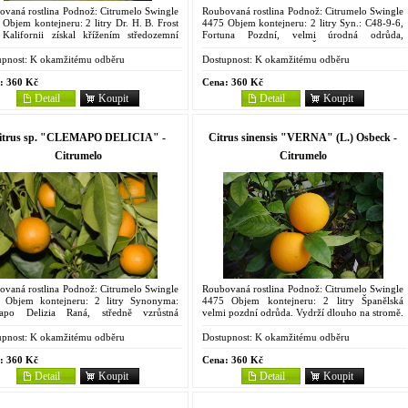
ovaná rostlina Podnož: Citrumelo Swingle
Roubovaná rostlina Podnož: Citrumelo Swingle
Objem kontejneru: 2 litry Dr. H. B. Frost
4475 Objem kontejneru: 2 litry Syn.: C48-9-6,
 Kalifornii získal křížením středozemní
Fortuna Pozdní, velmi úrodná odrůda,
riny 'Mediterranean' a mandariny 'King',
rozšířená hlavně ve Španělsku, kříženec
popsána...
klementiny 'Fina'...
pnost:
K okamžitému odběru
Dostupnost:
K okamžitému odběru
:
360 Kč
Cena:
360 Kč
Detail
Koupit
Detail
Koupit
itrus sp. "CLEMAPO DELICIA" -
Citrus sinensis "VERNA" (L.) Osbeck -
Citrumelo
Citrumelo
ovaná rostlina Podnož: Citrumelo Swingle
Roubovaná rostlina Podnož: Citrumelo Swingle
 Objem kontejneru: 2 litry Synonyma:
4475 Objem kontejneru: 2 litry Španělská
apo Delizia Raná, středně vzrůstná
velmi pozdní odrůda. Vydrží dlouho na stromě.
da, mnohonásobný hybrid křížence
Roste pomalu, koruna je kompaktní, listy
ntiny 'Commune' a...
obvykle krátké, úzké....
pnost:
K okamžitému odběru
Dostupnost:
K okamžitému odběru
:
360 Kč
Cena:
360 Kč
Detail
Koupit
Detail
Koupit