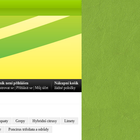
ník není přihlášen
Nákupní košík
strovat se
|
Přihlásit se
|
Můj účet
žádné položky
mquaty
Grepy
Hybridní citrusy
Limety
e
Poncirus trifoliata a odrůdy