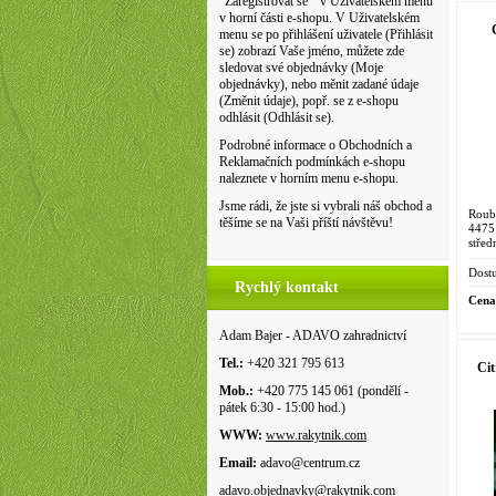
"Zaregistrovat se " v Uživatelském menu
v horní části e-shopu. V Uživatelském
menu se po přihlášení uživatele (Přihlásit
se) zobrazí Vaše jméno, můžete zde
sledovat své objednávky (Moje
objednávky), nebo měnit zadané údaje
(Změnit údaje), popř. se z e-shopu
odhlásit (Odhlásit se).
Podrobné informace o Obchodních a
Reklamačních podmínkách e-shopu
naleznete v horním menu e-shopu.
Jsme rádi, že jste si vybrali náš obchod a
Roub
těšíme se na Vaši příští návštěvu!
4475
stře
jako
Cala 
Dostu
Rychlý kontakt
Cena
Adam Bajer - ADAVO zahradnictví
Tel.:
+420 321 795 613
Cit
Mob.:
+420 775 145 061 (pondělí -
pátek 6:30 - 15:00 hod.)
WWW:
www.rakytnik.com
Email:
adavo@centrum.cz
adavo.objednavky@rakytnik.com