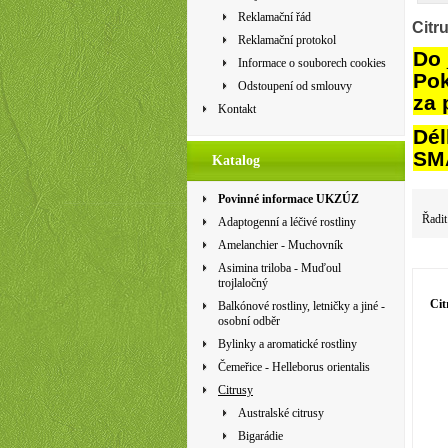
Reklamační řád
Citr
Reklamační protokol
Do 
Informace o souborech cookies
Pok
Odstoupení od smlouvy
za 
Kontakt
Dél
SMA
Katalog
Povinné informace UKZÚZ
Řadit
Adaptogenní a léčivé rostliny
Amelanchier - Muchovník
Asimina triloba - Muďoul
trojlaločný
Cit
Balkónové rostliny, letničky a jiné -
osobní odběr
Bylinky a aromatické rostliny
Čemeřice - Helleborus orientalis
Citrusy
Australské citrusy
Bigarádie