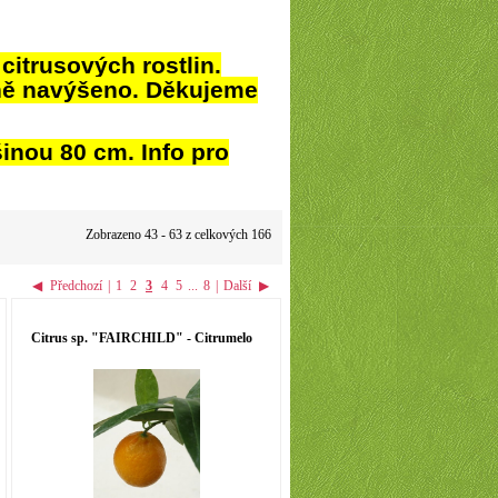
itrusových rostlin.
ně navýšeno. Děkujeme
šinou 80 cm. Info pro
Zobrazeno 43 - 63 z celkových 166
◀
Předchozí
|
1
2
3
4
5
...
8
|
Další
▶
Citrus sp. "FAIRCHILD" - Citrumelo