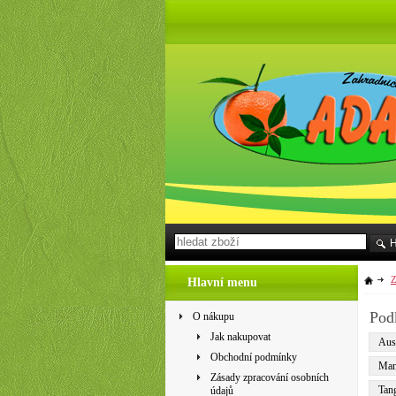
Z
Hlavní menu
Pod
O nákupu
Jak nakupovat
Aust
Obchodní podmínky
Man
Zásady zpracování osobních
Tang
údajů