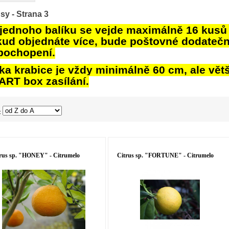
usy
- Strana 3
jednoho balíku se vejde maximálně 16 kusů c
ud objednáte více, bude poštovné dodateč
pochopení.
ka krabice je vždy minimálně 60 cm, ale vět
RT box zasílání.
:
rus sp. "HONEY" - Citrumelo
Citrus sp. "FORTUNE" - Citrumelo