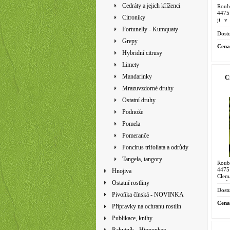
Cedráty a jejich kříženci
Roub
4475 
Citroníky
ji v
manda
Fortunelly - Kumquaty
byla 
Dostu
Grepy
Cena
Hybridní citrusy
Limety
Mandarinky
C
Mrazuvzdorné druhy
Ostatní druhy
Podnože
Pomela
Pomeranče
Poncirus trifoliata a odrůdy
Tangela, tangory
Roub
4475
Hnojiva
Clem
Ostatní rostliny
odrů
kleme
Dostu
Pivoňka čínská - NOVINKA
Cena
Přípravky na ochranu rostlin
Publikace, knihy