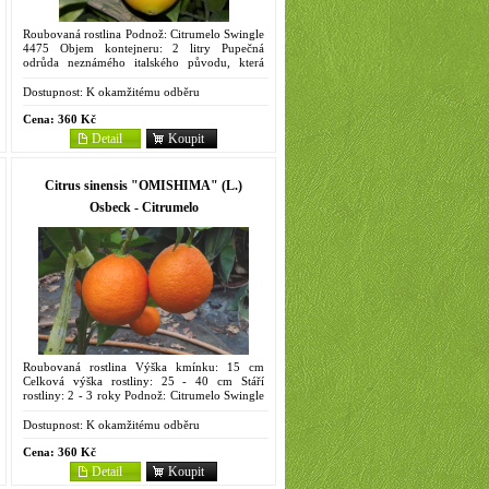
Roubovaná rostlina Podnož: Citrumelo Swingle
4475 Objem kontejneru: 2 litry Pupečná
odrůda neznámého italského původu, která
byla kdysi dovezena do Prostějova, není naší
domácí odrůdou. Odtud pak...
Dostupnost:
K okamžitému odběru
Cena:
360 Kč
Detail
Koupit
Citrus sinensis "OMISHIMA" (L.)
Osbeck - Citrumelo
Roubovaná rostlina Výška kmínku: 15 cm
Celková výška rostliny: 25 - 40 cm Stáří
rostliny: 2 - 3 roky Podnož: Citrumelo Swingle
4475 Objem kontejneru: 2 litry Zřejmě pochází
z Japonska. Raná...
Dostupnost:
K okamžitému odběru
Cena:
360 Kč
Detail
Koupit