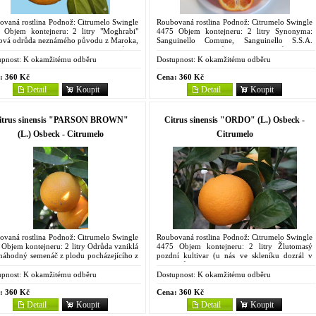
ovaná rostlina Podnož: Citrumelo Swingle
Roubovaná rostlina Podnož: Citrumelo Swingle
 Objem kontejneru: 2 litry "Moghrabi"
4475 Objem kontejneru: 2 litry Synonyma:
ová odrůda neznámého původu z Maroka,
Sanguinello Comune, Sanguinello S.S.A.
a se oblíbenou, dokonce obchodní odrůdou
Krvavá pozdní odrůda neznámého původu ze
a. Strom...
Sicílie. Pěstuje se v...
pnost:
K okamžitému odběru
Dostupnost:
K okamžitému odběru
:
360 Kč
Cena:
360 Kč
Detail
Koupit
Detail
Koupit
itrus sinensis "PARSON BROWN"
Citrus sinensis "ORDO" (L.) Osbeck -
(L.) Osbeck - Citrumelo
Citrumelo
ovaná rostlina Podnož: Citrumelo Swingle
Roubovaná rostlina Podnož: Citrumelo Swingle
Objem kontejneru: 2 litry Odrůda vzniklá
4475 Objem kontejneru: 2 litry Žlutomasý
 náhodný semenáč z plodu pocházejícího z
pozdní kultivar (u nás ve skleníku dozrál v
. Vypěstovaná na Floridě. Pro mimořádnou
druhé půlce prosince), bohatě kvete, má bujný
 se...
růst, je částečně...
pnost:
K okamžitému odběru
Dostupnost:
K okamžitému odběru
:
360 Kč
Cena:
360 Kč
Detail
Koupit
Detail
Koupit