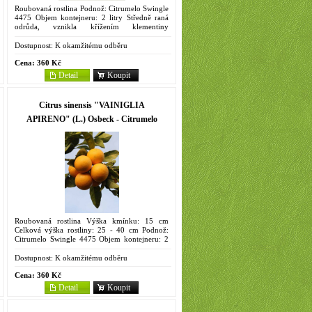
Roubovaná rostlina Podnož: Citrumelo Swingle
4475 Objem kontejneru: 2 litry Středně raná
odrůda, vznikla křížením klementiny
'Commune' a tanžela 'Orlando', vytvořil ji mezi
r. 1948 J. B. Furr v...
Dostupnost:
K okamžitému odběru
Cena:
360 Kč
Detail
Koupit
Citrus sinensis "VAINIGLIA
APIRENO" (L.) Osbeck - Citrumelo
Roubovaná rostlina Výška kmínku: 15 cm
Celková výška rostliny: 25 - 40 cm Podnož:
Citrumelo Swingle 4475 Objem kontejneru: 2
litry Synonyma: Avana Apiereno, Dolce, Dolce
Lokum, Maltaise douce,...
Dostupnost:
K okamžitému odběru
Cena:
360 Kč
Detail
Koupit