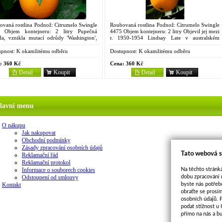
ovaná rostlina Podnož: Citrumelo Swingle
Roubovaná rostlina Podnož: Citrumelo Swingle
 Objem kontejneru: 2 litry Pupečná
4475 Objem kontejneru: 2 litry Objevil jej mezi
da, vznikla mutací odrůdy 'Washington',
r. 1950-1954 Lindsay Late v australském
 z nejranějších. Dozrává ve stejnou dobu
Curlwaa u Mildury ve státu Victoria jako
'Skaggs bonanza',...
pupenový sport odrůdy...
pnost:
K okamžitému odběru
Dostupnost:
K okamžitému odběru
:
360 Kč
Cena:
360 Kč
Detail
Koupit
Detail
Koupit
lavní menu
O nákupu
Jak nakupovat
Obchodní podmínky
Zásady zpracování osobních údajů
Tato webová s
Reklamační řád
Reklamační protokol
Na těchto stránká
Informace o souborech cookies
dobu zpracování 
Odstoupení od smlouvy
byste nás potřeb
Kontakt
obraťte se prosí
osobních údajů. 
podat stížnost u
přímo na nás a b