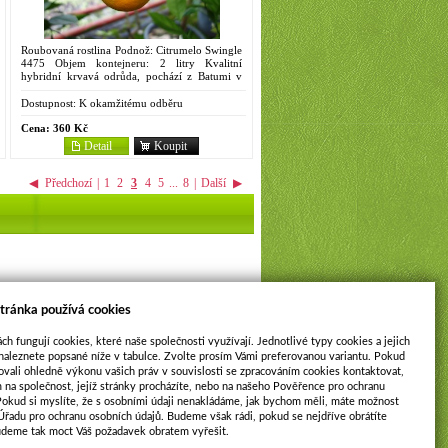
Roubovaná rostlina Podnož: Citrumelo Swingle
4475 Objem kontejneru: 2 litry Kvalitní
hybridní krvavá odrůda, pochází z Batumi v
bývalém Sovětském svazu. Plody velké, téměř
kulovité, dobré kvality...
Dostupnost:
K okamžitému odběru
Cena:
360 Kč
Detail
Koupit
◀
Předchozí
|
1
2
3
4
5
...
8
|
Další
▶
tránka používá cookies
ch fungují cookies, které naše společnosti využívají. Jednotlivé typy cookies a jejich
naleznete popsané níže v tabulce. Zvolte prosím Vámi preferovanou variantu. Pokud
ovali ohledně výkonu vašich práv v souvislosti se zpracováním cookies kontaktovat,
m na společnost, jejíž stránky procházíte, nebo na našeho Pověřence pro ochranu
Pokud si myslíte, že s osobními údaji nenakládáme, jak bychom měli, máte možnost
 Úřadu pro ochranu osobních údajů. Budeme však rádi, pokud se nejdříve obrátíte
udeme tak moct Váš požadavek obratem vyřešit.