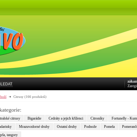
zákaz
HLEDAT
Zaregi
boží
Citrusy
(166 produktů)
kategorie:
ralské citrusy
Bigarádie
Cedráty a jejich kříženci
Citroníky
Fortunelly - Ku
darinky
Mrazuvzdorné druhy
Ostatní druhy
Podnože
Pomela
Pomeranč
ela, tangory