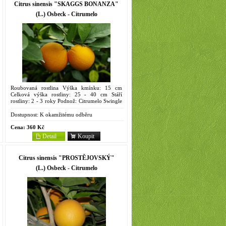
Citrus sinensis "SKAGGS BONANZA"
(L.) Osbeck - Citrumelo
Roubovaná rostlina Výška kmínku: 15 cm
Celková výška rostliny: 25 - 40 cm Stáří
rostliny: 2 - 3 roky Podnož: Citrumelo Swingle
4475 Objem kontejneru: 2 litry Pupečná
raná...
Dostupnost:
K okamžitému odběru
Cena:
360 Kč
Detail
Koupit
Citrus sinensis "PROSTĚJOVSKÝ"
(L.) Osbeck - Citrumelo