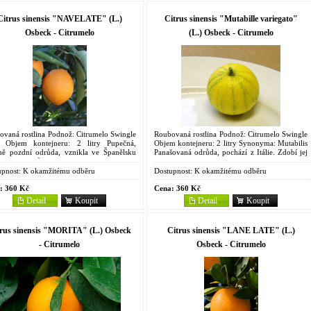
Citrus sinensis "NAVELATE" (L.)
Citrus sinensis "Mutabille variegato"
Osbeck - Citrumelo
(L.) Osbeck - Citrumelo
ovaná rostlina Podnož: Citrumelo Swingle
Roubovaná rostlina Podnož: Citrumelo Swingle
 Objem kontejneru: 2 litry Pupečná,
Objem kontejneru: 2 litry Synonyma: Mutabilis
dně pozdní odrůda, vznikla ve Španělsku
Panašovaná odrůda, pochází z Itálie. Zdobí jej
 mutace odrůdy 'Washington' v sadech La
panašované listy i plody, slupka je tenká.
u Viñarozu v...
Dužnina...
pnost:
K okamžitému odběru
Dostupnost:
K okamžitému odběru
:
360 Kč
Cena:
360 Kč
Detail
Koupit
Detail
Koupit
rus sinensis "MORITA" (L.) Osbeck
Citrus sinensis "LANE LATE" (L.)
- Citrumelo
Osbeck - Citrumelo