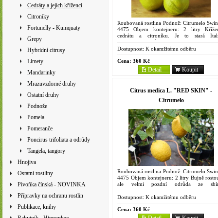
Cedráty a jejich kříženci
Citroníky
Roubovaná rostlina Podnož: Citrumelo Swin
Fortunelly - Kumquaty
4475 Objem kontejneru: 2 litry Kříže
cedrátu a citroníku. Je to stará Ital
Grepy
remontantní odrůda, nejvíce však kvete na j
a na podzim. Vzrustný...
Dostupnost:
K okamžitému odběru
Hybridní citrusy
Cena:
360 Kč
Limety
Detail
Koupit
Mandarinky
Mrazuvzdorné druhy
Citrus medica L. "RED SKIN" -
Ostatní druhy
Citrumelo
Podnože
Pomela
Pomeranče
Poncirus trifoliata a odrůdy
Tangela, tangory
Hnojiva
Roubovaná rostlina Podnož: Citrumelo Swin
Ostatní rostliny
4475 Objem kontejneru: 2 litry Bujně rostou
ale velmi pozdní odrůda ze sbí
Pivoňka čínská - NOVINKA
francouzského pěstitele z Mentonu. Dozrává
Přípravky na ochranu rostlin
v následujícím roce po...
Dostupnost:
K okamžitému odběru
Publikace, knihy
Cena:
360 Kč
Detail
Koupit