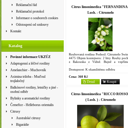
Reklamační řád
Citrus limonimedica "FERNANDINA
Reklamační protokol
Lush. - Citrumelo
Informace o souborech cookies
Odstoupení od smlouvy
Kontakt
Katalog
Roubovaná rostlina Podnož: Citrumelo Swin
Povinné informace UKZÚZ
4475 Objem kontejneru: 2 litry Rouby poch
z Rakouska z Vídně. Bujně a vzpřím
Adaptogenní a léčivé rostliny
rostoucí odrůda je remontantní a kvet
menšími přestávkami během...
Dostupnost:
K okamžitému odběru
Amelanchier - Muchovník
Asimina triloba - Muďoul
Cena:
360 Kč
trojlaločný
Detail
Koupit
Balkónové rostliny, letničky a jiné -
osobní odběr
Citrus limonimedica "RICCO ROSS
Bylinky a aromatické rostliny
( Lush. ) - Citrumelo
Čemeřice - Helleborus orientalis
Citrusy
Australské citrusy
Bigarádie