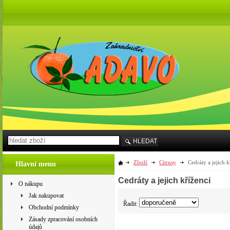
HLEDAT
Zboží
Citrusy
Cedráty a jejich k
Hlavní menu
Cedráty a jejich kříženci
O nákupu
Jak nakupovat
Řadit:
Obchodní podmínky
Zásady zpracování osobních
údajů