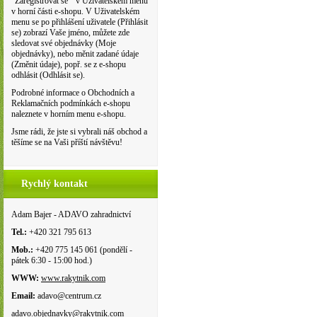
"Zaregistrovat se " v Uživatelském menu
v horní části e-shopu. V Uživatelském
menu se po přihlášení uživatele (Přihlásit
se) zobrazí Vaše jméno, můžete zde
sledovat své objednávky (Moje
objednávky), nebo měnit zadané údaje
(Změnit údaje), popř. se z e-shopu
odhlásit (Odhlásit se).
Podrobné informace o Obchodních a
Reklamačních podmínkách e-shopu
naleznete v horním menu e-shopu.
Jsme rádi, že jste si vybrali náš obchod a
těšíme se na Vaši příští návštěvu!
Rychlý kontakt
Adam Bajer - ADAVO zahradnictví
Tel.:
+420 321 795 613
Mob.:
+420 775 145 061 (pondělí -
pátek 6:30 - 15:00 hod.)
WWW:
www.rakytnik.com
Email:
adavo@centrum.cz
adavo.objednavky@rakytnik.com