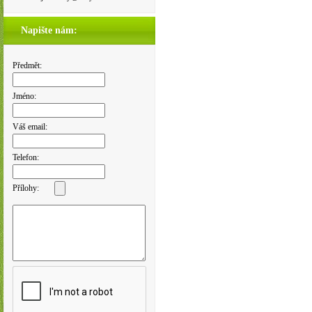
Napište nám:
Předmět:
Jméno:
Váš email:
Telefon:
Přílohy: