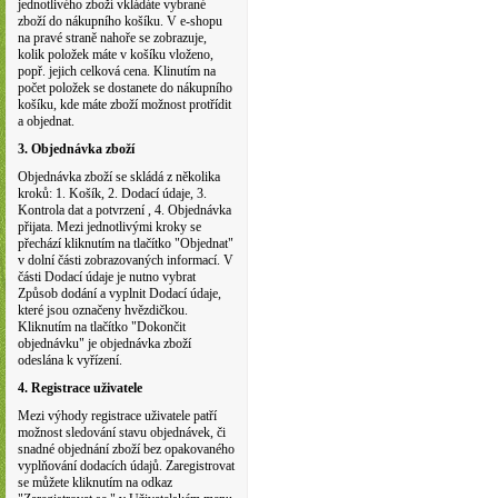
jednotlivého zboží vkládáte vybrané
zboží do nákupního košíku. V e-shopu
na pravé straně nahoře se zobrazuje,
kolik položek máte v košíku vloženo,
popř. jejich celková cena. Klinutím na
počet položek se dostanete do nákupního
košíku, kde máte zboží možnost protřídit
a objednat.
3. Objednávka zboží
Objednávka zboží se skládá z několika
kroků: 1. Košík, 2. Dodací údaje, 3.
Kontrola dat a potvrzení , 4. Objednávka
přijata. Mezi jednotlivými kroky se
přechází kliknutím na tlačítko "Objednat"
v dolní části zobrazovaných informací. V
části Dodací údaje je nutno vybrat
Způsob dodání a vyplnit Dodací údaje,
které jsou označeny hvězdičkou.
Kliknutím na tlačítko "Dokončit
objednávku" je objednávka zboží
odeslána k vyřízení.
4. Registrace uživatele
Mezi výhody registrace uživatele patří
možnost sledování stavu objednávek, či
snadné objednání zboží bez opakovaného
vyplňování dodacích údajů. Zaregistrovat
se můžete kliknutím na odkaz