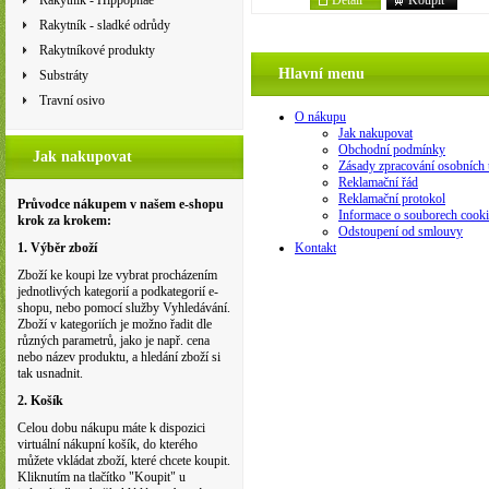
Rakytník - Hippophae
Rakytník - sladké odrůdy
Rakytníkové produkty
Hlavní menu
Substráty
Travní osivo
O nákupu
Jak nakupovat
Obchodní podmínky
Jak nakupovat
Zásady zpracování osobních 
Reklamační řád
Reklamační protokol
Průvodce nákupem v našem e-shopu
Informace o souborech cooki
krok za krokem:
Odstoupení od smlouvy
Kontakt
1. Výběr zboží
Zboží ke koupi lze vybrat procházením
jednotlivých kategorií a podkategorií e-
shopu, nebo pomocí služby Vyhledávání.
Zboží v kategoriích je možno řadit dle
různých parametrů, jako je např. cena
nebo název produktu, a hledání zboží si
tak usnadnit.
2. Košík
Celou dobu nákupu máte k dispozici
virtuální nákupní košík, do kterého
můžete vkládat zboží, které chcete koupit.
Kliknutím na tlačítko "Koupit" u