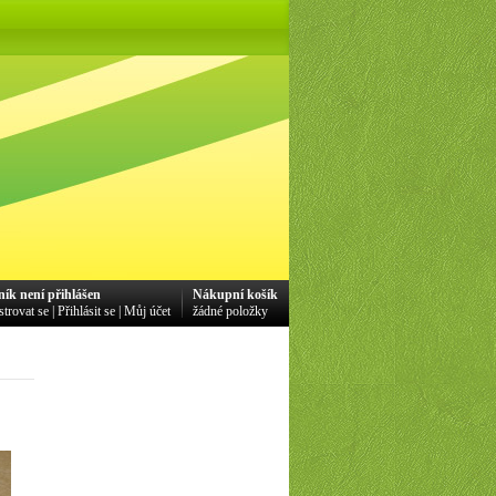
ník není přihlášen
Nákupní košík
strovat se
|
Přihlásit se
|
Můj účet
žádné položky