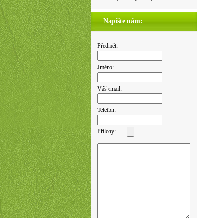
Napište nám:
Předmět:
Jméno:
Váš email:
Telefon:
Přílohy: