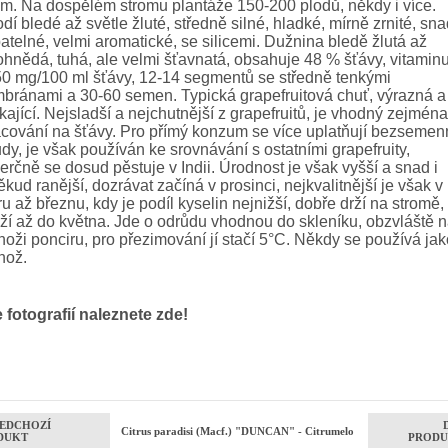
m. Na dospělém stromu plantáže 150-200 plodů, někdy i více.
dí bledé až světle žluté, středně silné, hladké, mírně zrnité, sn
atelné, velmi aromatické, se silicemi. Dužnina bledě žlutá až
ohnědá, tuhá, ale velmi šťavnatá, obsahuje 48 % šťávy, vitamin
50 mg/100 ml šťávy, 12-14 segmentů se středně tenkými
bránami a 30-60 semen. Typická grapefruitová chuť, výrazná a
kající. Nejsladší a nejchutnější z grapefruitů, je vhodný zejmén
cování na šťávy. Pro přímý konzum se více uplatňují bezseme
dy, je však používán ke srovnávání s ostatními grapefruity,
rčně se dosud pěstuje v Indii. Úrodnost je však vyšší a snad i
kud ranější, dozrávat začíná v prosinci, nejkvalitnější je však v
u až březnu, kdy je podíl kyselin nejnižší, dobře drží na stromě,
ží až do května. Jde o odrůdu vhodnou do skleníku, obzvláště 
oži ponciru, pro přezimování jí stačí 5°C. Někdy se používá jak
nož.
 fotografií naleznete zde!
EDCHOZÍ
Citrus paradisi (Macf.) "DUNCAN" - Citrumelo
DUKT
PRODU