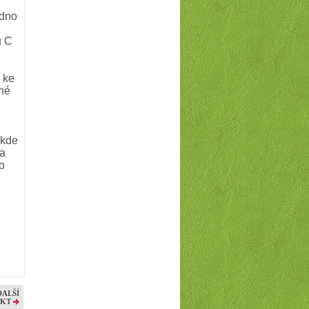
adno
u C
a ke
nné
 kde
na
o
DALŠÍ
KT