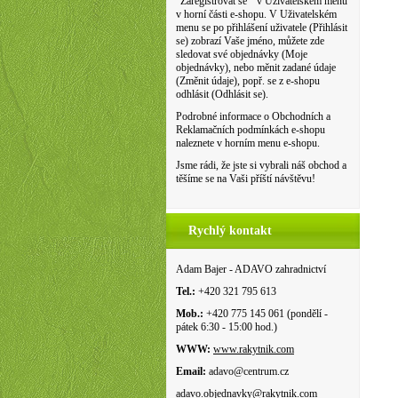
"Zaregistrovat se " v Uživatelském menu
v horní části e-shopu. V Uživatelském
menu se po přihlášení uživatele (Přihlásit
se) zobrazí Vaše jméno, můžete zde
sledovat své objednávky (Moje
objednávky), nebo měnit zadané údaje
(Změnit údaje), popř. se z e-shopu
odhlásit (Odhlásit se).
Podrobné informace o Obchodních a
Reklamačních podmínkách e-shopu
naleznete v horním menu e-shopu.
Jsme rádi, že jste si vybrali náš obchod a
těšíme se na Vaši příští návštěvu!
Rychlý kontakt
Adam Bajer - ADAVO zahradnictví
Tel.:
+420 321 795 613
Mob.:
+420 775 145 061 (pondělí -
pátek 6:30 - 15:00 hod.)
WWW:
www.rakytnik.com
Email:
adavo@centrum.cz
adavo.objednavky@rakytnik.com