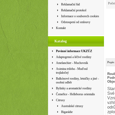
Poče
Reklamační řád
Reklamační protokol
Informace o souborech cookies
Odstoupení od smlouvy
Kontakt
Katalog
Povinné informace UKZÚZ
Adaptogenní a léčivé rostliny
Popis 
Amelanchier - Muchovník
Asimina triloba - Muďoul
trojlaločný
Roub
Podn
Balkónové rostliny, letničky a jiné -
Obje
osobní odběr
Bylinky a aromatické rostliny
Star
Své 
Čemeřice - Helleborus orientalis
Vzni
Citrusy
vzhl
Australské citrusy
odrů
zplo
Bigarádie