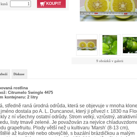
KOUPIT
t kusů
9 obrázků v galerii
zboží
Diskuse
ovaná rostlina
ož: Citrumelo Swingle
4475
m kontejneru: 2 litry
á, středně raná úrodná odrůda, která se objevuje v mnoha klon
jméno dostala po A. L. Duncanovi, který ji přivezl r. 1830 na Flo
kly z ní všechny ostatní odrůdy. Strom velký, vzrůstný, atraktivn
edu, listy tmavě zelené. Je považován za nejvíce chladuvzdorn
du grapefruitu. Plody větší než u kultivaru 'Marsh' (8-13 cm),
štělé až kulovité nebo obvejčité, s bazální brázdičkou a malým