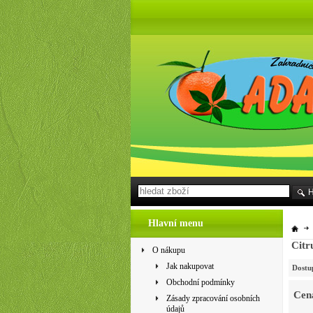
Hlavní menu
Citr
O nákupu
Jak nakupovat
Dostu
Obchodní podmínky
Cen
Zásady zpracování osobních
údajů