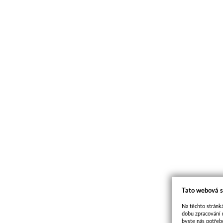
Tato webová s
Na těchto stránká
dobu zpracování 
byste nás potřeb