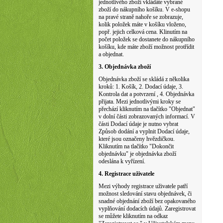
jednotlivého zboží vkládáte vybrané
zboží do nákupního košíku. V e-shopu
na pravé straně nahoře se zobrazuje,
kolik položek máte v košíku vloženo,
popř. jejich celková cena. Klinutím na
počet položek se dostanete do nákupního
košíku, kde máte zboží možnost protřídit
a objednat.
3. Objednávka zboží
Objednávka zboží se skládá z několika
kroků: 1. Košík, 2. Dodací údaje, 3.
Kontrola dat a potvrzení , 4. Objednávka
přijata. Mezi jednotlivými kroky se
přechází kliknutím na tlačítko "Objednat"
v dolní části zobrazovaných informací. V
části Dodací údaje je nutno vybrat
Způsob dodání a vyplnit Dodací údaje,
které jsou označeny hvězdičkou.
Kliknutím na tlačítko "Dokončit
objednávku" je objednávka zboží
odeslána k vyřízení.
4. Registrace uživatele
Mezi výhody registrace uživatele patří
možnost sledování stavu objednávek, či
snadné objednání zboží bez opakovaného
vyplňování dodacích údajů. Zaregistrovat
se můžete kliknutím na odkaz