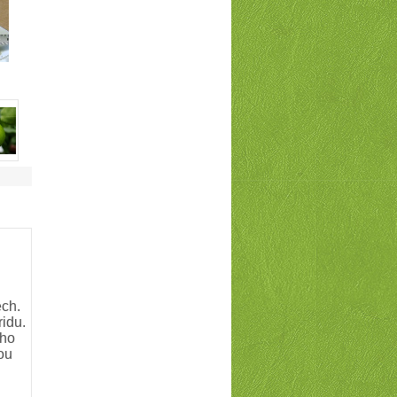
ech.
ridu.
ího
ou