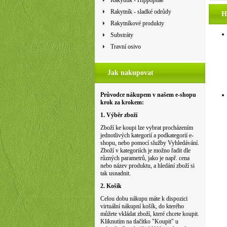
Rakytník - Hippophae
Rakytník - sladké odrůdy
H
Rakytníkové produkty
Substráty
Travní osivo
Jak nakupovat
Průvodce nákupem v našem e-shopu
krok za krokem:
1. Výběr zboží
Zboží ke koupi lze vybrat procházením
jednotlivých kategorií a podkategorií e-
shopu, nebo pomocí služby Vyhledávání.
Zboží v kategoriích je možno řadit dle
různých parametrů, jako je např. cena
nebo název produktu, a hledání zboží si
tak usnadnit.
2. Košík
Celou dobu nákupu máte k dispozici
virtuální nákupní košík, do kterého
můžete vkládat zboží, které chcete koupit.
Kliknutím na tlačítko "Koupit" u