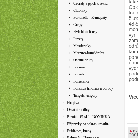
krke
Cedráty a jejich kříženci
Oplo
Citroníky
loup
Fortunelly - Kumquaty
žlut
48-
Grepy
mem
Hybridní citrusy
vyni
Limety
zpra
odrů
Mandarinky
kome
Mrazuvzdorné druhy
poně
Ostatní druhy
únor
Podnože
vydr
podn
Pomela
pod
Pomeranče
Poncirus trifoliata a odrůdy
Tangela, tangory
Více
Hnojiva
Ostatní rostliny
Pivoňka čínská - NOVINKA
Přípravky na ochranu rostlin
Publikace, knihy
PŘ
PRO