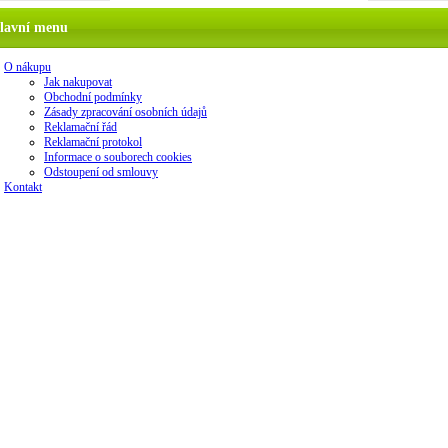
lavní menu
O nákupu
Jak nakupovat
Obchodní podmínky
Zásady zpracování osobních údajů
Reklamační řád
Reklamační protokol
Informace o souborech cookies
Odstoupení od smlouvy
Kontakt