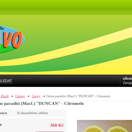
zákaz
HLEDAT
Zaregi
Zboží
Citrusy
Grepy
Citrus paradisi (Macf.) "DUNCAN" - Citrumelo
us paradisi (Macf.) "DUNCAN" - Citrumelo
pnost
K okamžitému odběru
a
360 Kč