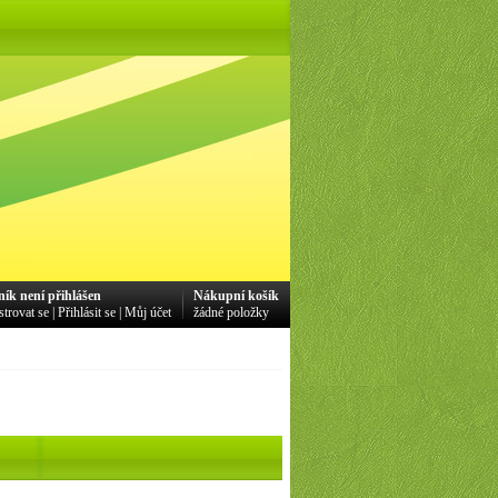
ník není přihlášen
Nákupní košík
strovat se
|
Přihlásit se
|
Můj účet
žádné položky