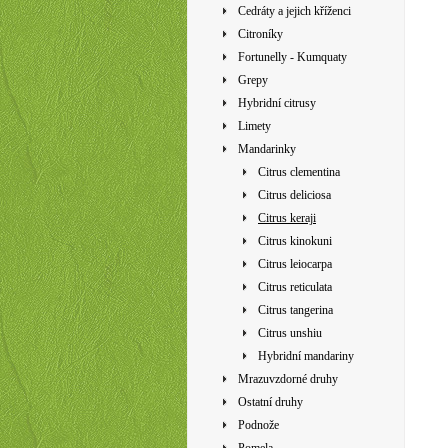
Cedráty a jejich kříženci
Citroníky
Fortunelly - Kumquaty
Grepy
Hybridní citrusy
Limety
Mandarinky
Citrus clementina
Citrus deliciosa
Citrus keraji
Citrus kinokuni
Citrus leiocarpa
Citrus reticulata
Citrus tangerina
Citrus unshiu
Hybridní mandariny
Mrazuvzdorné druhy
Ostatní druhy
Podnože