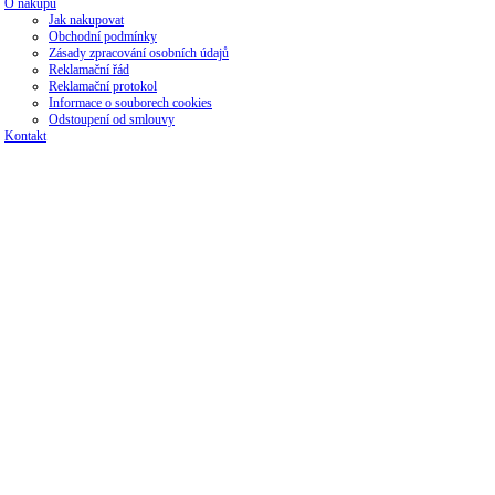
O nákupu
Jak nakupovat
Obchodní podmínky
Zásady zpracování osobních údajů
Reklamační řád
Reklamační protokol
Informace o souborech cookies
Odstoupení od smlouvy
Kontakt