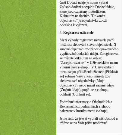
části Dodací údaje je nutno vybrat
Způsob dodání a vyplnit Dodací údaje,
které jsou označeny hvězdičkou.
Kliknutím na tlačítko "Dokončit
objednávku" je objednávka zboží
odeslána k vyřízení.
4. Registrace uživatele
Mezi výhody registrace uživatele patří
možnost sledování stavu objednávek, či
snadné objednání zboží bez opakovaného
vyplňování dodacích údajů. Zaregistrovat
se můžete kliknutím na odkaz
"Zaregistrovat se " v Uživatelském menu
v horní části e-shopu. V Uživatelském
menu se po přihlášení uživatele (Přihlásit
se) zobrazí Vaše jméno, můžete zde
sledovat své objednávky (Moje
objednávky), nebo měnit zadané údaje
(Změnit údaje), popř. se z e-shopu
odhlásit (Odhlásit se).
Podrobné informace o Obchodních a
Reklamačních podmínkách e-shopu
naleznete v horním menu e-shopu.
Jsme rádi, že jste si vybrali náš obchod a
těšíme se na Vaši příští návštěvu!