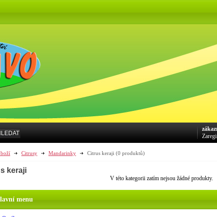
zákaz
HLEDAT
Zaregi
boží
Citrusy
Mandarinky
Citrus keraji
(0 produktů)
s keraji
V této kategorii zatím nejsou žádné produkty.
lavní menu