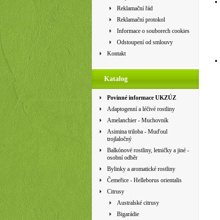
Reklamační řád
Reklamační protokol
Informace o souborech cookies
Odstoupení od smlouvy
Kontakt
Katalog
Povinné informace UKZÚZ
Adaptogenní a léčivé rostliny
Amelanchier - Muchovník
Asimina triloba - Muďoul
trojlaločný
Balkónové rostliny, letničky a jiné -
osobní odběr
Bylinky a aromatické rostliny
Čemeřice - Helleborus orientalis
Citrusy
Australské citrusy
Bigarádie