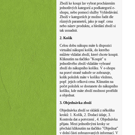
Zboží ke koupi lze vybrat procházením
jednotlivých kategorií a podkategorií e-
shopu, nebo pomocí služby Vyhledávání.
Zboží v kategoriích je možno řadit dle
různých parametrů, jako je např. cena
nebo název produktu, a hledání zboží si
tak usnadnit.
2. Košík
Celou dobu nákupu máte k dispozici
virtuální nákupní košík, do kterého
můžete vkládat zboží, které chcete koupit.
Kliknutím na tlačítko "Koupit" u
jednotlivého zboží vkládáte vybrané
zboží do nákupního košíku. V e-shopu
na pravé straně nahoře se zobrazuje,
kolik položek máte v košíku vloženo,
popř. jejich celková cena. Klinutím na
počet položek se dostanete do nákupního
košíku, kde máte zboží možnost protřídit
a objednat.
3. Objednávka zboží
Objednávka zboží se skládá z několika
kroků: 1. Košík, 2. Dodací údaje, 3.
Kontrola dat a potvrzení , 4. Objednávka
přijata. Mezi jednotlivými kroky se
přechází kliknutím na tlačítko "Objednat"
v dolní části zobrazovaných informací. V