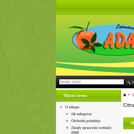
Z
Hlavní menu
Citru
O nákupu
Jak nakupovat
Obchodní podmínky
H
Zásady zpracování osobních
údajů