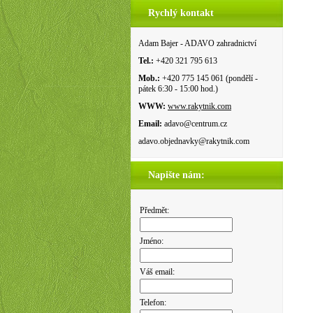
Rychlý kontakt
Adam Bajer - ADAVO zahradnictví
Tel.:
+420 321 795 613
Mob.:
+420 775 145 061 (pondělí -
pátek 6:30 - 15:00 hod.)
WWW:
www.rakytnik.com
Email:
adavo@centrum.cz
adavo.objednavky@rakytnik.com
Napište nám:
Předmět:
Jméno:
Váš email:
Telefon: