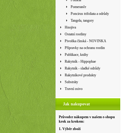
Pomela
Pomeranče
Poncirus trifoliata a odrůdy
Tangela, tangory
Hnojiva
Ostatní rostliny
Pivoňka čínská - NOVINKA
Přípravky na ochranu rostlin
Publikace, knihy
Rakytník - Hippophae
Rakytník - sladké odrůdy
Rakytníkové produkty
Substráty
Travní osivo
Jak nakupovat
Průvodce nákupem v našem e-shopu
krok za krokem:
1. Výběr zboží