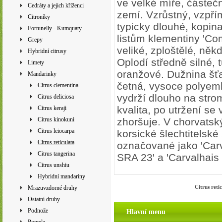
ve velké míře, částeč
Cedráty a jejich kříženci
zemí. Vzrůstný, vzpřím
Citroníky
typicky dlouhé, kopin
Fortunelly - Kumquaty
listům klementiny 'Co
Grepy
veliké, zploštělé, něk
Hybridní citrusy
Oplodí středně silné, t
Limety
oranžové. Dužnina šť
Mandarinky
četná, vysoce polyem
Citrus clementina
vydrží dlouho na strom
Citrus deliciosa
kvalita, po utržení se 
Citrus keraji
Citrus kinokuni
zhoršuje. V chorvatsk
Citrus leiocarpa
korsické šlechtitelské
Citrus reticulata
označované jako 'Carv
Citrus tangerina
SRA 23' a 'Carvalhais
Citrus unshiu
Hybridní mandariny
Citrus ret
Mrazuvzdorné druhy
Ostatní druhy
Podnože
Hlavní menu