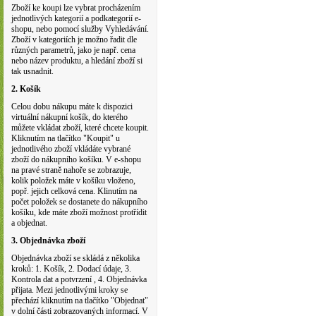
Zboží ke koupi lze vybrat procházením
jednotlivých kategorií a podkategorií e-
shopu, nebo pomocí služby Vyhledávání.
Zboží v kategoriích je možno řadit dle
různých parametrů, jako je např. cena
nebo název produktu, a hledání zboží si
tak usnadnit.
2. Košík
Celou dobu nákupu máte k dispozici
virtuální nákupní košík, do kterého
můžete vkládat zboží, které chcete koupit.
Kliknutím na tlačítko "Koupit" u
jednotlivého zboží vkládáte vybrané
zboží do nákupního košíku. V e-shopu
na pravé straně nahoře se zobrazuje,
kolik položek máte v košíku vloženo,
popř. jejich celková cena. Klinutím na
počet položek se dostanete do nákupního
košíku, kde máte zboží možnost protřídit
a objednat.
3. Objednávka zboží
Objednávka zboží se skládá z několika
kroků: 1. Košík, 2. Dodací údaje, 3.
Kontrola dat a potvrzení , 4. Objednávka
přijata. Mezi jednotlivými kroky se
přechází kliknutím na tlačítko "Objednat"
v dolní části zobrazovaných informací. V