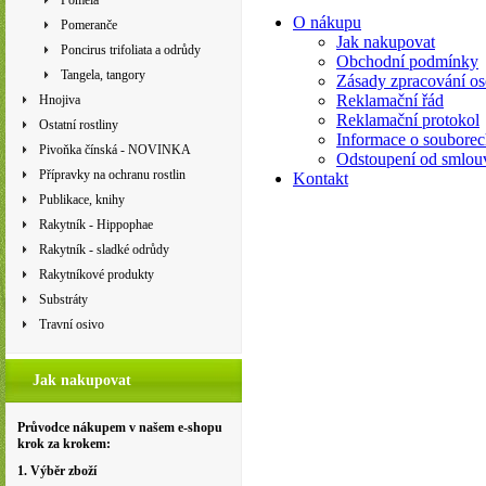
Pomela
O nákupu
Pomeranče
Jak nakupovat
Poncirus trifoliata a odrůdy
Obchodní podmínky
Tangela, tangory
Zásady zpracování os
Reklamační řád
Hnojiva
Reklamační protokol
Ostatní rostliny
Informace o souborec
Pivoňka čínská - NOVINKA
Odstoupení od smlou
Přípravky na ochranu rostlin
Kontakt
Publikace, knihy
Rakytník - Hippophae
Rakytník - sladké odrůdy
Rakytníkové produkty
Substráty
Travní osivo
Jak nakupovat
Průvodce nákupem v našem e-shopu
krok za krokem:
1. Výběr zboží