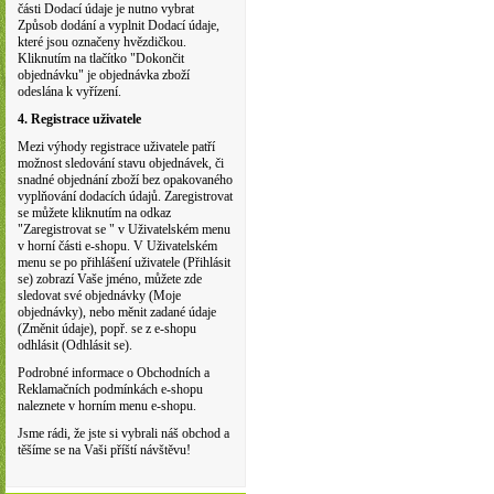
části Dodací údaje je nutno vybrat
Způsob dodání a vyplnit Dodací údaje,
které jsou označeny hvězdičkou.
Kliknutím na tlačítko "Dokončit
objednávku" je objednávka zboží
odeslána k vyřízení.
4. Registrace uživatele
Mezi výhody registrace uživatele patří
možnost sledování stavu objednávek, či
snadné objednání zboží bez opakovaného
vyplňování dodacích údajů. Zaregistrovat
se můžete kliknutím na odkaz
"Zaregistrovat se " v Uživatelském menu
v horní části e-shopu. V Uživatelském
menu se po přihlášení uživatele (Přihlásit
se) zobrazí Vaše jméno, můžete zde
sledovat své objednávky (Moje
objednávky), nebo měnit zadané údaje
(Změnit údaje), popř. se z e-shopu
odhlásit (Odhlásit se).
Podrobné informace o Obchodních a
Reklamačních podmínkách e-shopu
naleznete v horním menu e-shopu.
Jsme rádi, že jste si vybrali náš obchod a
těšíme se na Vaši příští návštěvu!