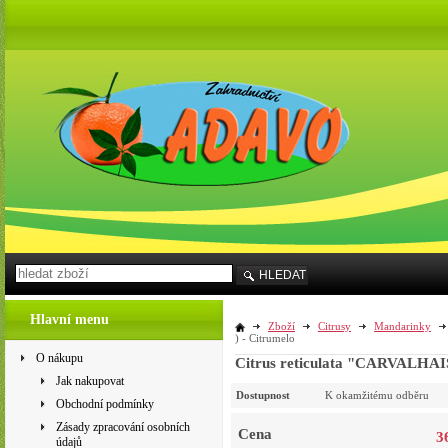
HLEDAT
Hlavní menu
Zboží
Citrusy
Mandarinky
) - Citrumelo
O nákupu
Citrus reticulata "CARVALHAIS"
Jak nakupovat
Dostupnost
K okamžitému odběru
Obchodní podmínky
Zásady zpracování osobních
Cena
3
údajů