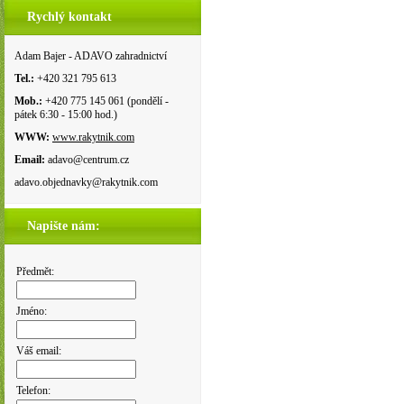
Rychlý kontakt
Adam Bajer - ADAVO zahradnictví
Tel.:
+420 321 795 613
Mob.:
+420 775 145 061 (pondělí -
pátek 6:30 - 15:00 hod.)
WWW:
www.rakytnik.com
Email:
adavo@centrum.cz
adavo.objednavky@rakytnik.com
Napište nám:
Předmět:
Jméno:
Váš email:
Telefon: