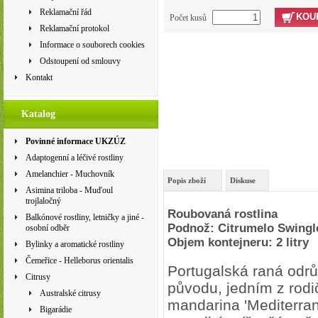
Reklamační řád
KOU
Počet kusů
Reklamační protokol
Informace o souborech cookies
Odstoupení od smlouvy
Kontakt
Katalog
Povinné informace UKZÚZ
Adaptogenní a léčivé rostliny
Amelanchier - Muchovník
Popis zboží
Diskuse
Asimina triloba - Muďoul
trojlaločný
Roubovaná rostlina
Balkónové rostliny, letničky a jiné -
Podnož: Citrumelo Swingl
osobní odběr
Objem kontejneru: 2 litry
Bylinky a aromatické rostliny
Čemeřice - Helleborus orientalis
Portugalská raná odr
Citrusy
původu, jedním z rodi
Australské citrusy
mandarina 'Mediterran
Bigarádie