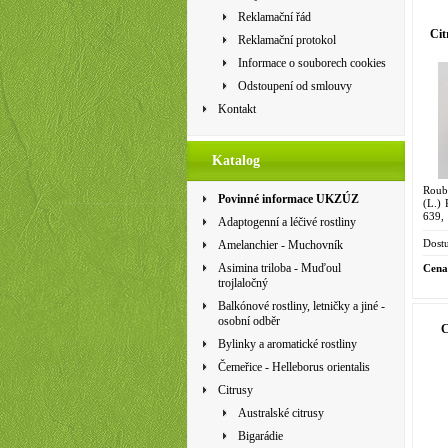
Reklamační řád
Cit
Reklamační protokol
Informace o souborech cookies
Odstoupení od smlouvy
Kontakt
Katalog
Roubo
Povinné informace UKZÚZ
(L.) 
639,
Adaptogenní a léčivé rostliny
ponc
Strom
Dostu
Amelanchier - Muchovník
Asimina triloba - Muďoul
Cena
trojlaločný
Balkónové rostliny, letničky a jiné -
osobní odběr
C
Bylinky a aromatické rostliny
Čemeřice - Helleborus orientalis
Citrusy
Australské citrusy
Bigarádie