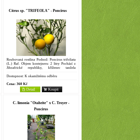
Citrus sp. "TRIFEOLA" - Poncirus
Roubovaná rostlina Podnož: Poncirus trifoliata
(L.) Raf. Objem kontejneru: 2 litry Pochází z
Jihoafrické republiky, kříženec tanžela
'Minneola' a ponciru. Strom rozložitý, středně
vzrůstný, listy...
Dostupnost:
K okamžitému odběru
Cena:
360 Kč
Detail
Koupit
C. limonia "Otaheite" x C. Troyer -
Poncirus