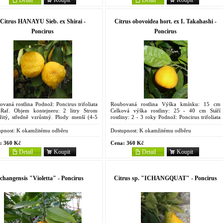
Citrus HANAYU Sieb. ex Shirai -
Citrus obovoidea hort. ex I. Takahashi -
Poncirus
Poncirus
vaná rostlina Podnož: Poncirus trifoliata
Roubovaná rostlina Výška kmínku: 15 cm
 Raf. Objem kontejneru: 2 litry Strom
Celková výška rostliny: 25 - 40 cm Stáří
žitý, středně vzrůstný. Plody menší (4-5
rostliny: 2 - 3 roky Podnož: Poncirus trifoliata
 silně sploštělé, báze propadlá, oplodí
(L.) Raf. Objem kontejneru: 2 litry Tato
...
grapefruitu příbuzná...
pnost:
K okamžitému odběru
Dostupnost:
K okamžitému odběru
:
360 Kč
Cena:
360 Kč
Detail
Koupit
Detail
Koupit
ichangensis "Violetta" - Poncirus
Citrus sp. "ICHANGQUAT" - Poncirus