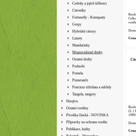
Cedráty a jejich kříženci
Citroníky
Roub
Fortunelly - Kumquaty
Celk
rostl
Grepy
(L.) 
Curaf
Dostu
Hybridní citrusy
Cena
Limety
Mandarinky
Mrazuvzdorné druhy
Ostatní druhy
Cit
Podnože
Pomela
Pomeranče
Poncirus trifoliata a odrůdy
Tangela, tangory
Hnojiva
Roubo
Ostatní rostliny
(L.) 
1980
Pivoňka čínská - NOVINKA
pom
Přípravky na ochranu rostlin
grape
Dostu
Publikace, knihy
Cena