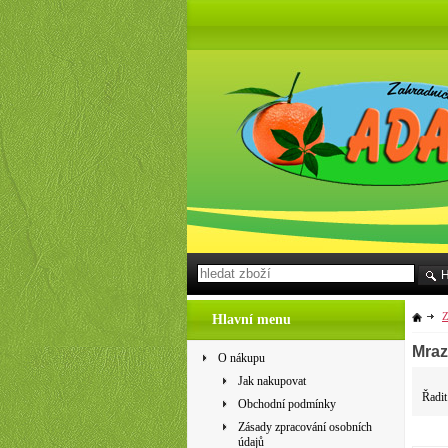
Z
Hlavní menu
Mraz
O nákupu
Jak nakupovat
Řadit
Obchodní podmínky
Zásady zpracování osobních
údajů