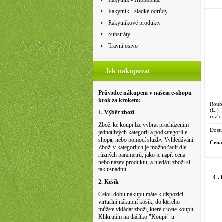
Rakytník - Hippophae
Rakytník - sladké odrůdy
Rakytníkové produkty
Substráty
Travní osivo
Jak nakupovat
Průvodce nákupem v našem e-shopu
krok za krokem:
Roubo
(L.)
1. Výběr zboží
rozlo
cm),
Zboží ke koupi lze vybrat procházením
žluté,
Dostu
jednotlivých kategorií a podkategorií e-
shopu, nebo pomocí služby Vyhledávání.
Cena
Zboží v kategoriích je možno řadit dle
různých parametrů, jako je např. cena
nebo název produktu, a hledání zboží si
tak usnadnit.
C. 
2. Košík
Celou dobu nákupu máte k dispozici
virtuální nákupní košík, do kterého
můžete vkládat zboží, které chcete koupit.
Kliknutím na tlačítko "Koupit" u