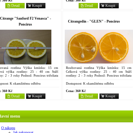
:
360 Kč
Cena:
360 Kč
Detail
Koupit
Detail
Koupit
Citrange "Sanford F2 Venasca" -
Citrangedin - "GLEN" - Poncirus
Poncirus
ovaná rostlina Výška kmínku: 15 cm
Roubovaná rostlina Výška kmínku: 15 cm
ová výška rostliny: 25 - 40 cm Stáří
Celková výška rostliny: 25 - 40 cm Stáří
iny: 2 - 3 roky Podnož: Poncirus trifoliata
rostliny: 2 - 3 roky Podnož: Poncirus trifoliata
Raf. Objem kontejneru: 2 litry Sanford F2
(L.) Raf. Objem kontejneru: 2 litry Vytvořil jej
ca má...
Dr. W. T....
pnost:
K okamžitému odběru
Dostupnost:
K okamžitému odběru
:
360 Kč
Cena:
360 Kč
Detail
Koupit
Detail
Koupit
lavní menu
O nákupu
Jak nakupovat