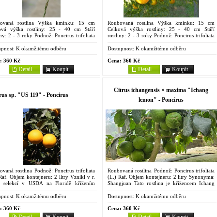
ovaná rostlina Výška kmínku: 15 cm
Roubovaná rostlina Výška kmínku: 15 cm
ová výška rostliny: 25 - 40 cm Stáří
Celková výška rostliny: 25 - 40 cm Stáří
iny: 2 - 3 roky Podnož: Poncirus trifoliata
rostliny: 2 - 3 roky Podnož: Poncirus trifoliata
Raf. Objem kontejneru: 2 litry Sanford F2
(L.) Raf. Objem kontejneru: 2 litry Kříženec
ora...
pomerančovníku...
pnost:
K okamžitému odběru
Dostupnost:
K okamžitému odběru
:
360 Kč
Cena:
360 Kč
Detail
Koupit
Detail
Koupit
Citrus ichangensis × maxima "Ichang
rus sp. "US 119" - Poncirus
lemon" - Poncirus
vaná rostlina Podnož: Poncirus trifoliata
Roubovaná rostlina Podnož: Poncirus trifoliata
Raf. Objem kontejneru: 2 litry Vznikl v r.
(L.) Raf. Objem kontejneru: 2 litry Synonyma:
 selekcí v USDA na Floridě křížením
Shangjuan Tato rostlina je křížencem Ichang
erančovníku 'Succory' s hybridem
papedy a pomela, pochází z východní Asie.
fruitu 'Duncan' a...
Vytváří keř...
pnost:
K okamžitému odběru
Dostupnost:
K okamžitému odběru
:
360 Kč
Cena:
360 Kč
Detail
Koupit
Detail
Koupit