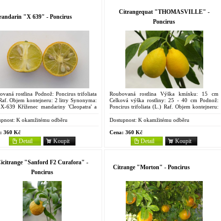
Citrangequat "THOMASVILLE" -
randarin "X 639" - Poncirus
Poncirus
vaná rostlina Podnož: Poncirus trifoliata
Roubovaná rostlina Výška kmínku: 15 cm
Raf. Objem kontejneru: 2 litry Synonyma:
Celková výška rostliny: 25 - 40 cm Podnož:
 X-639 Kříženec mandariny 'Cleopatra' a
Poncirus trifoliata (L.) Raf. Objem kontejneru:
iru, pochází z Jihoafrické republiky.
2 litry Vznikl v USA v r. 1909 jako kříženec
...
oválného kumkvatu...
pnost:
K okamžitému odběru
Dostupnost:
K okamžitému odběru
:
360 Kč
Cena:
360 Kč
Detail
Koupit
Detail
Koupit
icitrange "Sanford F2 Curafora" -
Citrange "Morton" - Poncirus
Poncirus