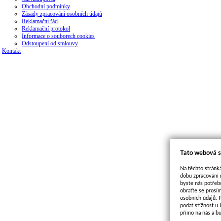
Obchodní podmínky
Zásady zpracování osobních údajů
Reklamační řád
Reklamační protokol
Informace o souborech cookies
Odstoupení od smlouvy
Kontakt
Tato webová s
Na těchto stránká
dobu zpracování 
byste nás potřeb
obraťte se prosí
osobních údajů. 
podat stížnost u
přímo na nás a b