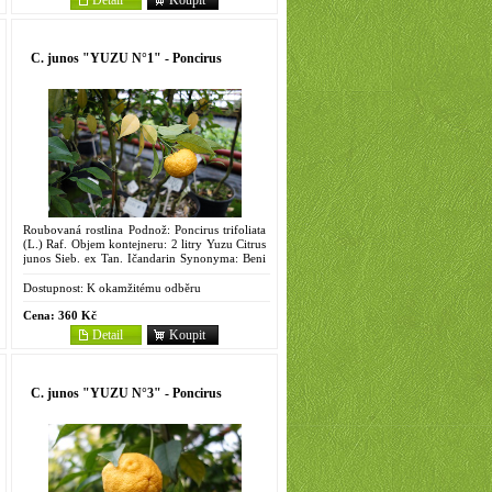
C. junos "YUZU N°1" - Poncirus
Roubovaná rostlina Podnož: Poncirus trifoliata
(L.) Raf. Objem kontejneru: 2 litry Yuzu Citrus
junos Sieb. ex Tan. Ičandarin Synonyma: Beni
Yuzu, Jutzu, Kansu, Kanzu, Kinnosu, Mukaku-
yuzu,...
Dostupnost:
K okamžitému odběru
Cena:
360 Kč
Detail
Koupit
C. junos "YUZU N°3" - Poncirus