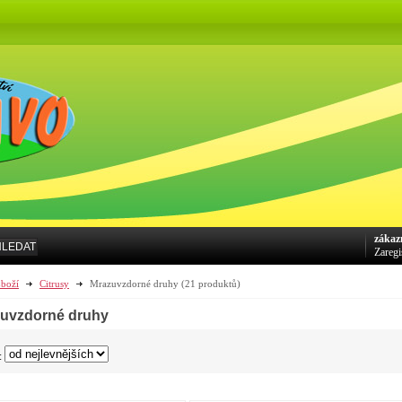
zákaz
HLEDAT
Zaregi
boží
Citrusy
Mrazuvzdorné druhy
(21 produktů)
uvzdorné druhy
: