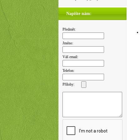
Napište nám:
Předmět:
Jméno:
Váš email:
Telefon:
Přílohy: