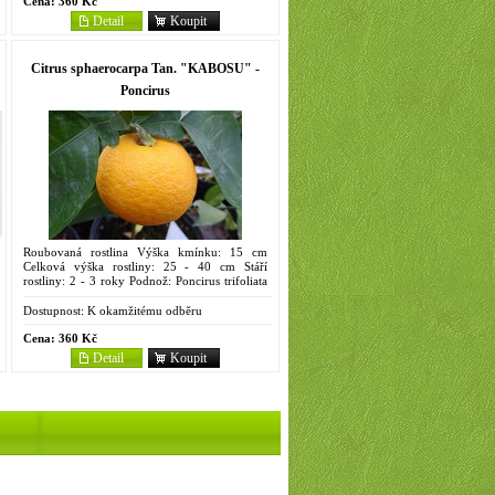
Cena:
360 Kč
Detail
Koupit
Citrus sphaerocarpa Tan. "KABOSU" -
Poncirus
Roubovaná rostlina Výška kmínku: 15 cm
Celková výška rostliny: 25 - 40 cm Stáří
rostliny: 2 - 3 roky Podnož: Poncirus trifoliata
(L.) Raf. Objem kontejneru: 2 litry Syn.:
Kabusu,...
Dostupnost:
K okamžitému odběru
Cena:
360 Kč
Detail
Koupit