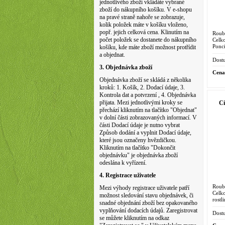
jednotlivého zboží vkládáte vybrané
zboží do nákupního košíku. V e-shopu
na pravé straně nahoře se zobrazuje,
kolik položek máte v košíku vloženo,
popř. jejich celková cena. Klinutím na
Roub
počet položek se dostanete do nákupního
Celk
Ponci
košíku, kde máte zboží možnost protřídit
2 li
a objednat.
fialo
Dostu
3. Objednávka zboží
Cena
Objednávka zboží se skládá z několika
kroků: 1. Košík, 2. Dodací údaje, 3.
Kontrola dat a potvrzení , 4. Objednávka
přijata. Mezi jednotlivými kroky se
Ci
přechází kliknutím na tlačítko "Objednat"
v dolní části zobrazovaných informací. V
části Dodací údaje je nutno vybrat
Způsob dodání a vyplnit Dodací údaje,
které jsou označeny hvězdičkou.
Kliknutím na tlačítko "Dokončit
objednávku" je objednávka zboží
odeslána k vyřízení.
4. Registrace uživatele
Roub
Mezi výhody registrace uživatele patří
Celk
možnost sledování stavu objednávek, či
rostl
snadné objednání zboží bez opakovaného
(L.) 
vyplňování dodacích údajů. Zaregistrovat
Shang
Dostu
se můžete kliknutím na odkaz