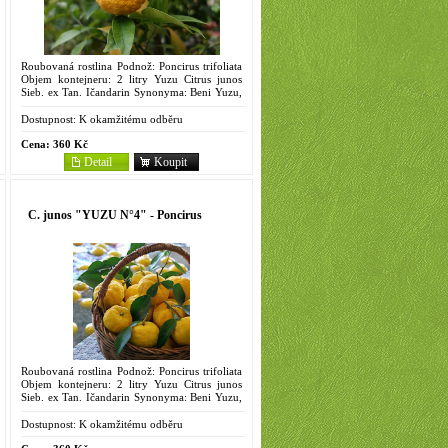
Roubovaná rostlina Podnož: Poncirus trifoliata
Objem kontejneru: 2 litry Yuzu Citrus junos
Sieb. ex Tan. Ičandarin Synonyma: Beni Yuzu,
Jutzu, Kansu, Kanzu, Kinnosu, Mukaku-yuzu,
N°1-754, To...
Dostupnost:
K okamžitému odběru
Cena:
360 Kč
Detail
Koupit
C. junos "YUZU N°4" - Poncirus
Roubovaná rostlina Podnož: Poncirus trifoliata
Objem kontejneru: 2 litry Yuzu Citrus junos
Sieb. ex Tan. Ičandarin Synonyma: Beni Yuzu,
Jutzu, Kansu, Kanzu, Kinnosu, Mukaku-yuzu,
N°1-754, To...
Dostupnost:
K okamžitému odběru