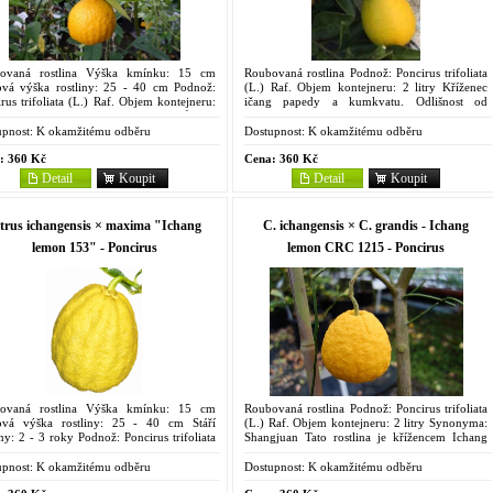
ovaná rostlina Výška kmínku: 15 cm
Roubovaná rostlina Podnož: Poncirus trifoliata
ová výška rostliny: 25 - 40 cm Podnož:
(L.) Raf. Objem kontejneru: 2 litry Kříženec
rus trifoliata (L.) Raf. Objem kontejneru:
ičang papedy a kumkvatu. Odlišnost od
try Velmi dobrá a odolná odrůda s
ostatních zatím zjištěná je v listu: délka: 13...
vými...
pnost:
K okamžitému odběru
Dostupnost:
K okamžitému odběru
:
360 Kč
Cena:
360 Kč
Detail
Koupit
Detail
Koupit
trus ichangensis × maxima "Ichang
C. ichangensis × C. grandis - Ichang
lemon 153" - Poncirus
lemon CRC 1215 - Poncirus
ovaná rostlina Výška kmínku: 15 cm
Roubovaná rostlina Podnož: Poncirus trifoliata
ová výška rostliny: 25 - 40 cm Stáří
(L.) Raf. Objem kontejneru: 2 litry Synonyma:
iny: 2 - 3 roky Podnož: Poncirus trifoliata
Shangjuan Tato rostlina je křížencem Ichang
Raf. Objem kontejneru: 2 litry Synonyma:
papedy a pomela, pochází z východní Asie.
juan...
Vytváří keř...
pnost:
K okamžitému odběru
Dostupnost:
K okamžitému odběru