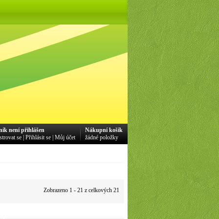
ník není přihlášen
Nákupní košík
strovat se
|
Přihlásit se
|
Můj účet
žádné položky
Zobrazeno 1 - 21 z celkových 21