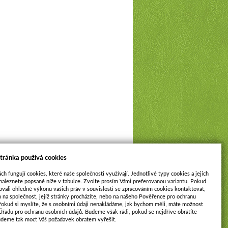
tránka používá cookies
ch fungují cookies, které naše společnosti využívají. Jednotlivé typy cookies a jejich
naleznete popsané níže v tabulce. Zvolte prosím Vámi preferovanou variantu. Pokud
ovali ohledně výkonu vašich práv v souvislosti se zpracováním cookies kontaktovat,
m na společnost, jejíž stránky procházíte, nebo na našeho Pověřence pro ochranu
Pokud si myslíte, že s osobními údaji nenakládáme, jak bychom měli, máte možnost
 Úřadu pro ochranu osobních údajů. Budeme však rádi, pokud se nejdříve obrátíte
udeme tak moct Váš požadavek obratem vyřešit.