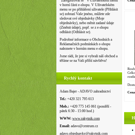
"Zaregistrovat se " v Uživatelském menu
Cena
v horní části e-shopu. V Uživatelském
menu se po přihlášení uživatele (Přihlásit
se) zobrazí Vaše jméno, můžete zde
sledovat své objednávky (Moje
objednávky), nebo měnit zadané údaje
(Změnit údaje), popř. se z e-shopu
odhlásit (Odhlásit se).
Podrobné informace o Obchodních a
Reklamačních podmínkách e-shopu
naleznete v horním menu e-shopu.
Jsme rádi, že jste si vybrali náš obchod a
těšíme se na Vaši příští návštěvu!
Roub
Celk
rostl
Rychlý kontakt
(L.) 
Venas
Dostu
Adam Bajer - ADAVO zahradnictví
Cena
Tel.:
+420 321 795 613
Mob.:
+420 775 145 061 (pondělí -
pátek 6:30 - 15:00 hod.)
H
WWW:
www.rakytnik.com
Email:
adavo@centrum.cz
adavo.objednavky@rakytnik.com