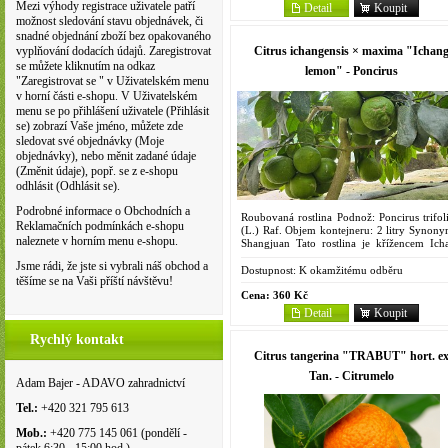
Mezi výhody registrace uživatele patří
Detail
Koupit
možnost sledování stavu objednávek, či
snadné objednání zboží bez opakovaného
Citrus ichangensis × maxima "Ichan
vyplňování dodacích údajů. Zaregistrovat
se můžete kliknutím na odkaz
lemon" - Poncirus
"Zaregistrovat se " v Uživatelském menu
v horní části e-shopu. V Uživatelském
menu se po přihlášení uživatele (Přihlásit
se) zobrazí Vaše jméno, můžete zde
sledovat své objednávky (Moje
objednávky), nebo měnit zadané údaje
(Změnit údaje), popř. se z e-shopu
odhlásit (Odhlásit se).
Podrobné informace o Obchodních a
Roubovaná rostlina Podnož: Poncirus trifoli
Reklamačních podmínkách e-shopu
(L.) Raf. Objem kontejneru: 2 litry Synony
naleznete v horním menu e-shopu.
Shangjuan Tato rostlina je křížencem Ich
papedy a pomela, pochází z východní As
Jsme rádi, že jste si vybrali náš obchod a
Vytváří keř...
Dostupnost:
K okamžitému odběru
těšíme se na Vaši příští návštěvu!
Cena:
360 Kč
Detail
Koupit
Rychlý kontakt
Citrus tangerina "TRABUT" hort. e
Tan. - Citrumelo
Adam Bajer - ADAVO zahradnictví
Tel.:
+420 321 795 613
Mob.:
+420 775 145 061 (pondělí -