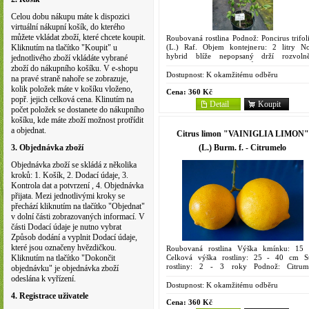
Celou dobu nákupu máte k dispozici
virtuální nákupní košík, do kterého
můžete vkládat zboží, které chcete koupit.
Roubovaná rostlina Podnož: Poncirus trifoli
(L.) Raf. Objem kontejneru: 2 litry N
Kliknutím na tlačítko "Koupit" u
hybrid blíže nepopsaný drží rozvoln
jednotlivého zboží vkládáte vybrané
habitus. Větvičky bez trnů. Listy 10 - 15
zboží do nákupního košíku. V e-shopu
dlouhé a 4 - 6 cm široké...
Dostupnost:
K okamžitému odběru
na pravé straně nahoře se zobrazuje,
kolik položek máte v košíku vloženo,
Cena:
360 Kč
popř. jejich celková cena. Klinutím na
Detail
Koupit
počet položek se dostanete do nákupního
košíku, kde máte zboží možnost protřídit
a objednat.
Citrus limon "VAINIGLIA LIMON"
(L.) Burm. f. - Citrumelo
3. Objednávka zboží
Objednávka zboží se skládá z několika
kroků: 1. Košík, 2. Dodací údaje, 3.
Kontrola dat a potvrzení , 4. Objednávka
přijata. Mezi jednotlivými kroky se
přechází kliknutím na tlačítko "Objednat"
v dolní části zobrazovaných informací. V
části Dodací údaje je nutno vybrat
Způsob dodání a vyplnit Dodací údaje,
které jsou označeny hvězdičkou.
Roubovaná rostlina Výška kmínku: 15
Celková výška rostliny: 25 - 40 cm St
Kliknutím na tlačítko "Dokončit
rostliny: 2 - 3 roky Podnož: Citrum
objednávku" je objednávka zboží
Swingle 4475 Objem kontejneru: 2 litry 
odeslána k vyřízení.
napovídá název...
Dostupnost:
K okamžitému odběru
4. Registrace uživatele
Cena:
360 Kč