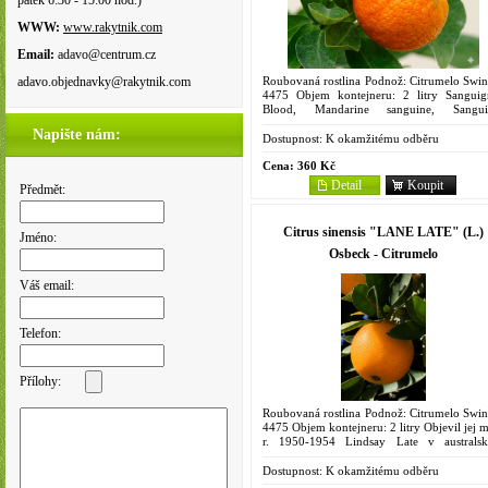
pátek 6:30 - 15:00 hod.)
WWW:
www.rakytnik.com
Email:
adavo@centrum.cz
Roubovaná rostlina Podnož: Citrumelo Swin
adavo.objednavky@rakytnik.com
4475 Objem kontejneru: 2 litry Sanguig
Blood, Mandarine sanguine, Sangui
Sanguine trabut "Krvavá / červe
Napište nám:
mandarinka. Italská středně raná...
Dostupnost:
K okamžitému odběru
Cena:
360 Kč
Detail
Koupit
Předmět:
Citrus sinensis "LANE LATE" (L.)
Jméno:
Osbeck - Citrumelo
Váš email:
Telefon:
Přílohy:
Roubovaná rostlina Podnož: Citrumelo Swin
4475 Objem kontejneru: 2 litry Objevil jej m
r. 1950-1954 Lindsay Late v australs
Curlwaa u Mildury ve státu Victoria j
pupenový sport odrůdy...
Dostupnost:
K okamžitému odběru