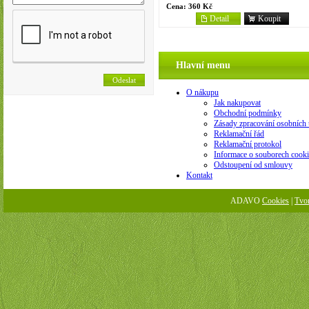
Cena:
360 Kč
Detail
Koupit
Hlavní menu
O nákupu
Jak nakupovat
Obchodní podmínky
Zásady zpracování osobních 
Reklamační řád
Reklamační protokol
Informace o souborech cooki
Odstoupení od smlouvy
Kontakt
ADAVO
Cookies
|
Tvo