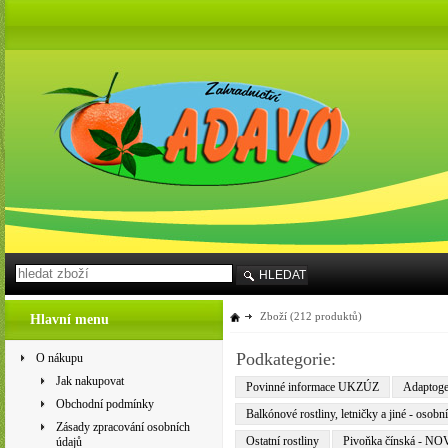
HLEDAT
Zboží
(212 produktů)
Hlavní menu
Podkategorie:
O nákupu
Jak nakupovat
Povinné informace UKZÚZ
Adaptogen
Obchodní podmínky
Balkónové rostliny, letničky a jiné - osobn
Zásady zpracování osobních
Ostatní rostliny
Pivoňka čínská - N
údajů