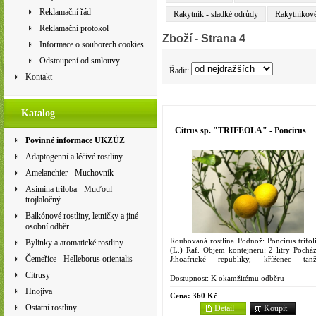
Reklamační řád
Rakytník - sladké odrůdy
Rakytníkov
Reklamační protokol
Zboží
- Strana 4
Informace o souborech cookies
Odstoupení od smlouvy
Řadit:
Kontakt
Katalog
Citrus sp. "TRIFEOLA" - Poncirus
Povinné informace UKZÚZ
Adaptogenní a léčivé rostliny
Amelanchier - Muchovník
Asimina triloba - Muďoul
trojlaločný
Balkónové rostliny, letničky a jiné -
osobní odběr
Roubovaná rostlina Podnož: Poncirus trifoli
Bylinky a aromatické rostliny
(L.) Raf. Objem kontejneru: 2 litry Pocház
Čemeřice - Helleborus orientalis
Jihoafrické republiky, kříženec tanž
'Minneola' a ponciru. Strom rozložitý, stře
Citrusy
vzrůstný, listy...
Dostupnost:
K okamžitému odběru
Hnojiva
Cena:
360 Kč
Ostatní rostliny
Detail
Koupit