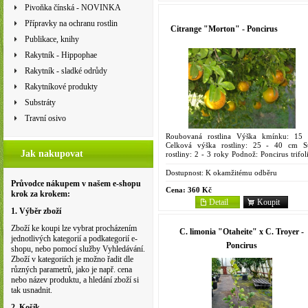
Pivoňka čínská - NOVINKA
Přípravky na ochranu rostlin
Citrange "Morton" - Poncirus
Publikace, knihy
Rakytník - Hippophae
Rakytník - sladké odrůdy
Rakytníkové produkty
Substráty
Travní osivo
Roubovaná rostlina Výška kmínku: 15
Celková výška rostliny: 25 - 40 cm St
Jak nakupovat
rostliny: 2 - 3 roky Podnož: Poncirus trifol
(L.) Raf. Objem kontejneru: 2 litry Kříže
pomerančovníku...
Dostupnost:
K okamžitému odběru
Průvodce nákupem v našem e-shopu
Cena:
360 Kč
krok za krokem:
Detail
Koupit
1. Výběr zboží
Zboží ke koupi lze vybrat procházením
C. limonia "Otaheite" x C. Troyer -
jednotlivých kategorií a podkategorií e-
Poncirus
shopu, nebo pomocí služby Vyhledávání.
Zboží v kategoriích je možno řadit dle
různých parametrů, jako je např. cena
nebo název produktu, a hledání zboží si
tak usnadnit.
2. Košík