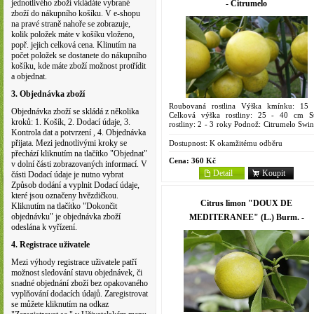
jednotlivého zboží vkládáte vybrané
- Citrumelo
zboží do nákupního košíku. V e-shopu
na pravé straně nahoře se zobrazuje,
kolik položek máte v košíku vloženo,
popř. jejich celková cena. Klinutím na
počet položek se dostanete do nákupního
košíku, kde máte zboží možnost protřídit
a objednat.
3. Objednávka zboží
Roubovaná rostlina Výška kmínku: 15
Objednávka zboží se skládá z několika
Celková výška rostliny: 25 - 40 cm St
kroků: 1. Košík, 2. Dodací údaje, 3.
rostliny: 2 - 3 roky Podnož: Citrumelo Swin
Kontrola dat a potvrzení , 4. Objednávka
4475 Objem kontejneru: 2 litry Pocház
Indie, kde...
přijata. Mezi jednotlivými kroky se
Dostupnost:
K okamžitému odběru
přechází kliknutím na tlačítko "Objednat"
Cena:
360 Kč
v dolní části zobrazovaných informací. V
Detail
Koupit
části Dodací údaje je nutno vybrat
Způsob dodání a vyplnit Dodací údaje,
které jsou označeny hvězdičkou.
Citrus limon "DOUX DE
Kliknutím na tlačítko "Dokončit
objednávku" je objednávka zboží
MEDITERANEE" (L.) Burm. -
odeslána k vyřízení.
Citrumelo
4. Registrace uživatele
Mezi výhody registrace uživatele patří
možnost sledování stavu objednávek, či
snadné objednání zboží bez opakovaného
vyplňování dodacích údajů. Zaregistrovat
se můžete kliknutím na odkaz