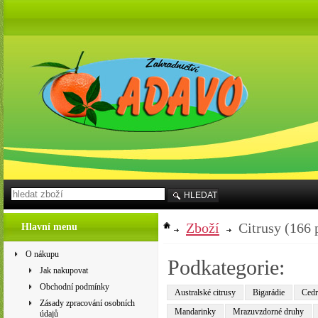
HLEDAT
Zboží
Citrusy
(166 
Hlavní menu
O nákupu
Podkategorie:
Jak nakupovat
Obchodní podmínky
Australské citrusy
Bigarádie
Cedrá
Zásady zpracování osobních
Mandarinky
Mrazuvzdorné druhy
údajů