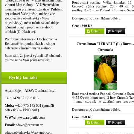
"Zaregistrovat se " v Uživatelském menu
Roubovaná rostlina Výška kmínku: 15
v horní části e-shopu. V Uživatelském
Celková výška rostliny: 25 - 40 cm St
menu se po přihlášení uživatele (Přihlásit
rostliny: 2 - 3 roky Podnož: Citrumelo Swin
se) zobrazí Vaše jméno, můžete zde
4475 Objem kontejneru: 2 litry Synony
Doux, Duicis, Dulce,...
sledovat své objednávky (Moje
Dostupnost:
K okamžitému odběru
objednávky), nebo měnit zadané údaje
Cena:
360 Kč
(Změnit údaje), popř. se z e-shopu
Detail
Koupit
odhlásit (Odhlásit se).
Podrobné informace o Obchodních a
Reklamačních podmínkách e-shopu
Citrus limon "IZRAEL" (L.) Burm -
naleznete v horním menu e-shopu.
Citrumelo
Jsme rádi, že jste si vybrali náš obchod a
těšíme se na Vaši příští návštěvu!
Rychlý kontakt
Adam Bajer - ADAVO zahradnictví
Roubovaná rostlina Podnož: Citrumelo Swin
4475 Objem kontejneru: 2 litry Citroník 'Izr
Tel.:
+420 321 795 613
- tento citroník je zvláštní pro neobvy
sladkou chuť svých plodů. Plod je vejcovit
Mob.:
+420 775 145 061 (pondělí -
tvaru...
Dostupnost:
K okamžitému odběru
pátek 6:30 - 15:00 hod.)
Cena:
360 Kč
WWW:
www.rakytnik.com
Detail
Koupit
Email:
adavo@centrum.cz
adavo.objednavky@rakytnik.com