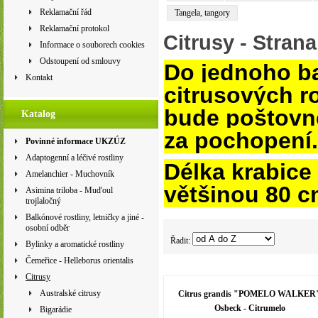
Reklamační řád
Tangela, tangory
Reklamační protokol
Citrusy
- Strana
Informace o souborech cookies
Odstoupení od smlouvy
Do jednoho ba
Kontakt
citrusových ro
bude poštovn
Katalog
za pochopení.
Povinné informace UKZÚZ
Adaptogenní a léčivé rostliny
Délka krabice
Amelanchier - Muchovník
většinou 80 c
Asimina triloba - Muďoul
trojlaločný
Balkónové rostliny, letničky a jiné -
osobní odběr
Řadit:
Bylinky a aromatické rostliny
Čemeřice - Helleborus orientalis
Citrusy
Australské citrusy
Citrus grandis "POMELO WALKER
Osbeck - Citrumelo
Bigarádie