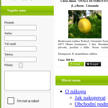
Citrus limon "OVALE DI SORENTO
(L.) Burm - Citrumelo
Napište nám:
Předmět:
Jméno:
Roubovaná rostlina Podnož: Citrumelo Swin
Váš email:
4475 Objem kontejneru: 2 litry Neznám
původu, pochází z Itálie. Strom vzrůst
koruna hustá, spíše do výšky, má málo tr
mladé výhony zelené,...
Dostupnost:
K okamžitému odběru
Telefon:
Cena:
360 Kč
Detail
Koupit
Přílohy:
Hlavní menu
O nákupu
Jak nakupovat
Obchodní pod