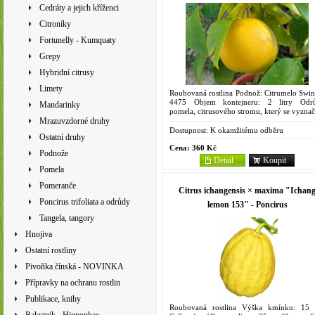
Cedráty a jejich kříženci
Citroníky
Fortunelly - Kumquaty
Grepy
Hybridní citrusy
Limety
Roubovaná rostlina Podnož: Citrumelo Swin
4475 Objem kontejneru: 2 litry Odr
Mandarinky
pomela, citrusového stromu, který se vyznač
svými velkými a šťavnatými plody. T
Mrazuvzdorné druhy
odrůda je pojmenována po...
Dostupnost:
K okamžitému odběru
Ostatní druhy
Cena:
360 Kč
Podnože
Detail
Koupit
Pomela
Pomeranče
Citrus ichangensis × maxima "Ichan
Poncirus trifoliata a odrůdy
lemon 153" - Poncirus
Tangela, tangory
Hnojiva
Ostatní rostliny
Pivoňka čínská - NOVINKA
Přípravky na ochranu rostlin
Publikace, knihy
Roubovaná rostlina Výška kmínku: 15