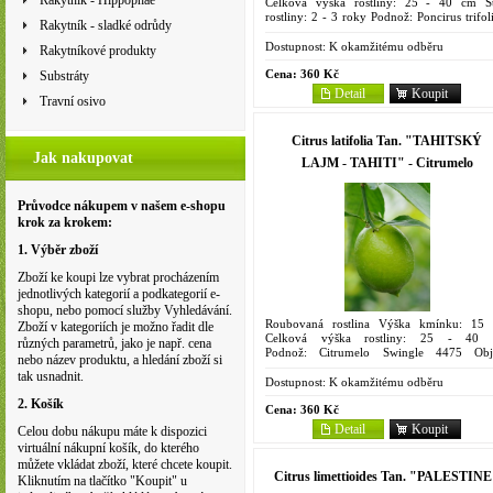
Rakytník - Hippophae
Celková výška rostliny: 25 - 40 cm St
rostliny: 2 - 3 roky Podnož: Poncirus trifol
Rakytník - sladké odrůdy
(L.) Raf. Objem kontejneru: 2 litry Synony
Shangjuan...
Dostupnost:
K okamžitému odběru
Rakytníkové produkty
Cena:
360 Kč
Substráty
Detail
Koupit
Travní osivo
Citrus latifolia Tan. "TAHITSKÝ
Jak nakupovat
LAJM - TAHITI" - Citrumelo
Průvodce nákupem v našem e-shopu
krok za krokem:
1. Výběr zboží
Zboží ke koupi lze vybrat procházením
jednotlivých kategorií a podkategorií e-
shopu, nebo pomocí služby Vyhledávání.
Roubovaná rostlina Výška kmínku: 15
Zboží v kategoriích je možno řadit dle
Celková výška rostliny: 25 - 40
různých parametrů, jako je např. cena
Podnož: Citrumelo Swingle 4475 Ob
nebo název produktu, a hledání zboží si
kontejneru: 2 litry Synonyma: à gros fruit,
tak usnadnit.
Perse, Green Lime, Page,...
Dostupnost:
K okamžitému odběru
2. Košík
Cena:
360 Kč
Detail
Koupit
Celou dobu nákupu máte k dispozici
virtuální nákupní košík, do kterého
můžete vkládat zboží, které chcete koupit.
Citrus limettioides Tan. "PALESTIN
Kliknutím na tlačítko "Koupit" u