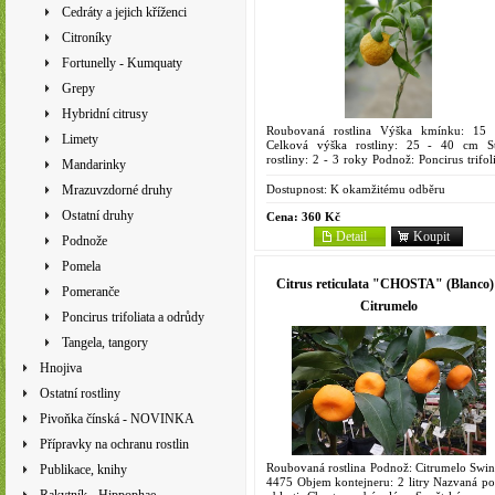
Cedráty a jejich kříženci
Citroníky
Fortunelly - Kumquaty
Grepy
Hybridní citrusy
Roubovaná rostlina Výška kmínku: 15
Limety
Celková výška rostliny: 25 - 40 cm St
rostliny: 2 - 3 roky Podnož: Poncirus trifol
Mandarinky
(L.) Raf. Objem kontejneru: 2 litry Sanford
Curafora...
Dostupnost:
K okamžitému odběru
Mrazuvzdorné druhy
Ostatní druhy
Cena:
360 Kč
Detail
Koupit
Podnože
Pomela
Citrus reticulata "CHOSTA" (Blanco) 
Pomeranče
Citrumelo
Poncirus trifoliata a odrůdy
Tangela, tangory
Hnojiva
Ostatní rostliny
Pivoňka čínská - NOVINKA
Přípravky na ochranu rostlin
Roubovaná rostlina Podnož: Citrumelo Swin
Publikace, knihy
4475 Objem kontejneru: 2 litry Nazvaná po