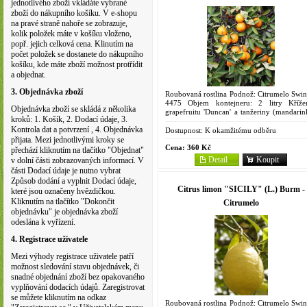
jednotlivého zboží vkládáte vybrané
zboží do nákupního košíku. V e-shopu
na pravé straně nahoře se zobrazuje,
kolik položek máte v košíku vloženo,
popř. jejich celková cena. Klinutím na
počet položek se dostanete do nákupního
košíku, kde máte zboží možnost protřídit
a objednat.
3. Objednávka zboží
Roubovaná rostlina Podnož: Citrumelo Swin
4475 Objem kontejneru: 2 litry Kříže
Objednávka zboží se skládá z několika
grapefruitu 'Duncan' a tanžeriny (mandarin
kroků: 1. Košík, 2. Dodací údaje, 3.
'Dancy', vytvořil jej mezi r. 1909 a 1911 Dr
Kontrola dat a potvrzení , 4. Objednávka
T. Swingle,...
Dostupnost:
K okamžitému odběru
přijata. Mezi jednotlivými kroky se
Cena:
360 Kč
přechází kliknutím na tlačítko "Objednat"
Detail
Koupit
v dolní části zobrazovaných informací. V
části Dodací údaje je nutno vybrat
Způsob dodání a vyplnit Dodací údaje,
Citrus limon "SICILY" (L.) Burm -
které jsou označeny hvězdičkou.
Kliknutím na tlačítko "Dokončit
Citrumelo
objednávku" je objednávka zboží
odeslána k vyřízení.
4. Registrace uživatele
Mezi výhody registrace uživatele patří
možnost sledování stavu objednávek, či
snadné objednání zboží bez opakovaného
vyplňování dodacích údajů. Zaregistrovat
se můžete kliknutím na odkaz
Roubovaná rostlina Podnož: Citrumelo Swin