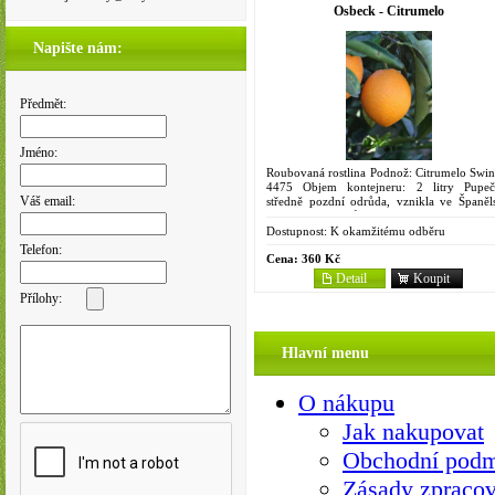
Osbeck - Citrumelo
Napište nám:
Předmět:
Jméno:
Roubovaná rostlina Podnož: Citrumelo Swin
4475 Objem kontejneru: 2 litry Pupeč
Váš email:
středně pozdní odrůda, vznikla ve Španěl
jako mutace odrůdy 'Washington' v sadech
Cala u Viñarozu v...
Dostupnost:
K okamžitému odběru
Telefon:
Cena:
360 Kč
Detail
Koupit
Přílohy:
Hlavní menu
O nákupu
Jak nakupovat
Obchodní pod
Zásady zpracov