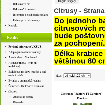
Tangela, tangory
Reklamační řád
Citrusy
- Strana
Reklamační protokol
Informace o souborech cookies
Do jednoho ba
Odstoupení od smlouvy
citrusových ro
Kontakt
bude poštovn
Katalog
za pochopení.
Povinné informace UKZÚZ
Délka krabice
Adaptogenní a léčivé rostliny
Amelanchier - Muchovník
většinou 80 c
Asimina triloba - Muďoul
trojlaločný
Balkónové rostliny, letničky a jiné -
osobní odběr
Řadit:
Bylinky a aromatické rostliny
Čemeřice - Helleborus orientalis
Citrusy
Cicitrange "Sanford F2 Curafora" -
Australské citrusy
Poncirus
Bigarádie