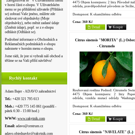
"Zaregistrovat se " v Uživatelském menu
4475 Objem kontejneru: 2 litry Původně ital
v horní části e-shopu. V Uživatelském
odrůda, pravděpodobně původem ze Sicílie,
menu se po přihlášení uživatele (Přihlásit
USA dovezena r. 1875 generálem Sanford
se) zobrazí Vaše jméno, můžete zde
pak její stopy...
Dostupnost:
K okamžitému odběru
sledovat své objednávky (Moje
Cena:
360 Kč
objednávky), nebo měnit zadané údaje
Detail
Koupit
(Změnit údaje), popř. se z e-shopu
odhlásit (Odhlásit se).
Podrobné informace o Obchodních a
Citrus sinensis "MORITA" (L.) Osbe
Reklamačních podmínkách e-shopu
- Citrumelo
naleznete v horním menu e-shopu.
Jsme rádi, že jste si vybrali náš obchod a
těšíme se na Vaši příští návštěvu!
Rychlý kontakt
Roubovaná rostlina Podnož: Citrumelo Swin
Adam Bajer - ADAVO zahradnictví
4475 Objem kontejneru: 2 litry Pupe
odrůda, vznikla mutací odrůdy 'Washingto
Tel.:
+420 321 795 613
jedna z nejranějších. Dozrává ve stejnou d
jako 'Skaggs bonanza',...
Dostupnost:
K okamžitému odběru
Mob.:
+420 775 145 061 (pondělí -
pátek 6:30 - 15:00 hod.)
Cena:
360 Kč
WWW:
www.rakytnik.com
Detail
Koupit
Email:
adavo@centrum.cz
Citrus sinensis "NAVELATE" (L.)
adavo.objednavky@rakytnik.com