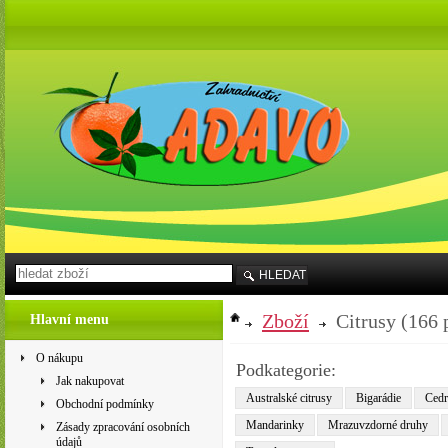
HLEDAT
Zboží
Citrusy
(166 
Hlavní menu
O nákupu
Podkategorie:
Jak nakupovat
Australské citrusy
Bigarádie
Cedrá
Obchodní podmínky
Mandarinky
Mrazuvzdorné druhy
Zásady zpracování osobních
údajů