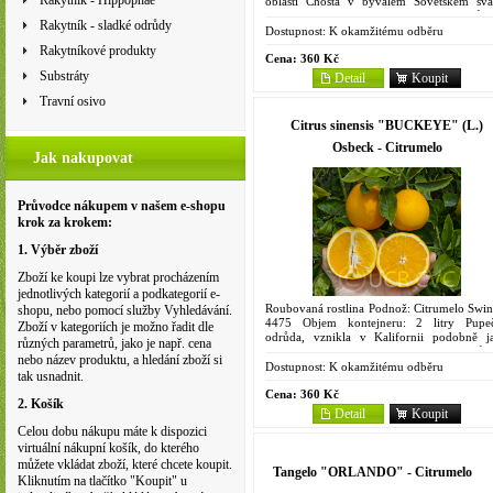
Rakytník - Hippophae
oblasti Chosta v bývalém Sovětském sva
odkud pochází. Pomalu rostoucí odrůd
Rakytník - sladké odrůdy
malými, temně zelenými...
Dostupnost:
K okamžitému odběru
Rakytníkové produkty
Cena:
360 Kč
Substráty
Detail
Koupit
Travní osivo
Citrus sinensis "BUCKEYE" (L.)
Osbeck - Citrumelo
Jak nakupovat
Průvodce nákupem v našem e-shopu
krok za krokem:
1. Výběr zboží
Zboží ke koupi lze vybrat procházením
jednotlivých kategorií a podkategorií e-
Roubovaná rostlina Podnož: Citrumelo Swin
shopu, nebo pomocí služby Vyhledávání.
4475 Objem kontejneru: 2 litry Pupe
Zboží v kategoriích je možno řadit dle
odrůda, vznikla v Kalifornii podobně j
různých parametrů, jako je např. cena
'Washington'. Strom nízký, málo vzrůst
nebo název produktu, a hledání zboží si
Plody středně velké (6,5...
Dostupnost:
K okamžitému odběru
tak usnadnit.
Cena:
360 Kč
2. Košík
Detail
Koupit
Celou dobu nákupu máte k dispozici
virtuální nákupní košík, do kterého
můžete vkládat zboží, které chcete koupit.
Tangelo "ORLANDO" - Citrumelo
Kliknutím na tlačítko "Koupit" u