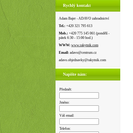
Rychlý kontakt
Adam Bajer - ADAVO zahradnictví
Tel.:
+420 321 795 613
Mob.:
+420 775 145 061 (pondělí -
pátek 6:30 - 15:00 hod.)
WWW:
www.rakytnik.com
Email:
adavo@centrum.cz
adavo.objednavky@rakytnik.com
Napište nám:
Předmět:
Jméno:
Váš email:
Telefon: