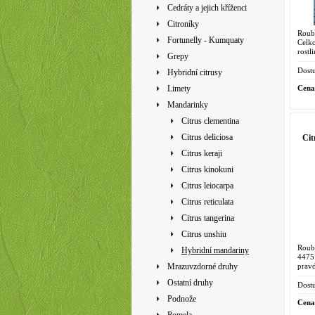
Cedráty a jejich kříženci
Citroníky
Roub
Fortunelly - Kumquaty
Celk
rostl
Grepy
4475 
hybri
Dostu
Hybridní citrusy
Cena
Limety
Mandarinky
Citrus clementina
Citrus deliciosa
Cit
Citrus keraji
Citrus kinokuni
Citrus leiocarpa
Citrus reticulata
Citrus tangerina
Citrus unshiu
Roub
Hybridní mandariny
4475
prav
Mrazuvzdorné druhy
'Comm
Ostatní druhy
pochá
Dostu
Podnože
Cena