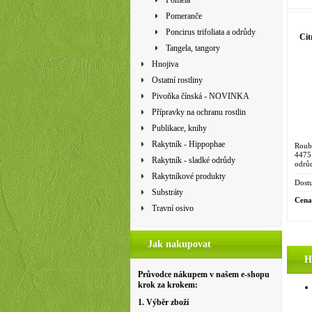
Pomela
Pomeranče
Poncirus trifoliata a odrůdy
Cit
Tangela, tangory
Hnojiva
Ostatní rostliny
Pivoňka čínská - NOVINKA
Přípravky na ochranu rostlin
Publikace, knihy
Rakytník - Hippophae
Roub
4475
Rakytník - sladké odrůdy
odrů
Kali
Rakytníkové produkty
1915-
Dostu
Substráty
Cena
Travní osivo
Jak nakupovat
H
Průvodce nákupem v našem e-shopu
krok za krokem:
1. Výběr zboží