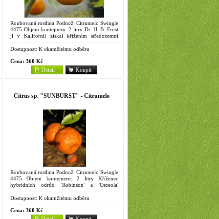
Roubovaná rostlina Podnož: Citrumelo Swingle
4475 Objem kontejneru: 2 litry Dr. H. B. Frost
ji v Kalifornii získal křížením středozemní
mandariny 'Mediterranean' a mandariny 'King',
byla popsána...
Dostupnost:
K okamžitému odběru
Cena:
360 Kč
Detail
Koupit
Citrus sp. "SUNBURST" - Citrumelo
Roubovaná rostlina Podnož: Citrumelo Swingle
4475 Objem kontejneru: 2 litry Kříženec
hybridních odrůd 'Robinson' a 'Osceola'
vytvořil jej Philip C. Reece v Orlandu na
Floridě r. 1961, kde se stal...
Dostupnost:
K okamžitému odběru
Cena:
360 Kč
Detail
Koupit