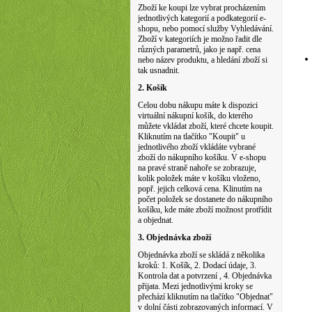
Zboží ke koupi lze vybrat procházením
jednotlivých kategorií a podkategorií e-
shopu, nebo pomocí služby Vyhledávání.
Zboží v kategoriích je možno řadit dle
různých parametrů, jako je např. cena
nebo název produktu, a hledání zboží si
tak usnadnit.
2. Košík
Celou dobu nákupu máte k dispozici
virtuální nákupní košík, do kterého
můžete vkládat zboží, které chcete koupit.
Kliknutím na tlačítko "Koupit" u
jednotlivého zboží vkládáte vybrané
zboží do nákupního košíku. V e-shopu
na pravé straně nahoře se zobrazuje,
kolik položek máte v košíku vloženo,
popř. jejich celková cena. Klinutím na
počet položek se dostanete do nákupního
košíku, kde máte zboží možnost protřídit
a objednat.
3. Objednávka zboží
Objednávka zboží se skládá z několika
kroků: 1. Košík, 2. Dodací údaje, 3.
Kontrola dat a potvrzení , 4. Objednávka
přijata. Mezi jednotlivými kroky se
přechází kliknutím na tlačítko "Objednat"
v dolní části zobrazovaných informací. V