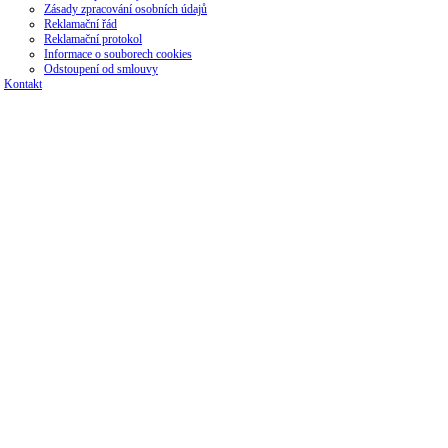
Zásady zpracování osobních údajů
Reklamační řád
Reklamační protokol
Informace o souborech cookies
Odstoupení od smlouvy
Kontakt