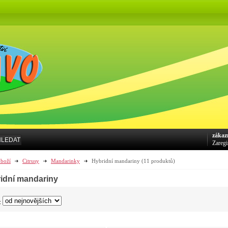
zákaz
HLEDAT
Zaregi
boží
Citrusy
Mandarinky
Hybridní mandariny
(11 produktů)
idní mandariny
: