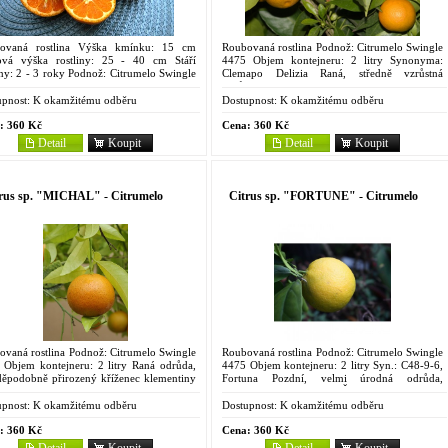
ovaná rostlina Výška kmínku: 15 cm
Roubovaná rostlina Podnož: Citrumelo Swingle
ová výška rostliny: 25 - 40 cm Stáří
4475 Objem kontejneru: 2 litry Synonyma:
iny: 2 - 3 roky Podnož: Citrumelo Swingle
Clemapo Delizia Raná, středně vzrůstná
Objem kontejneru: 2 litry Vysoce kvalitni
odrůda, mnohonásobný hybrid křížence
dní...
klementiny 'Commune' a...
pnost:
K okamžitému odběru
Dostupnost:
K okamžitému odběru
:
360 Kč
Cena:
360 Kč
Detail
Koupit
Detail
Koupit
rus sp. "MICHAL" - Citrumelo
Citrus sp. "FORTUNE" - Citrumelo
ovaná rostlina Podnož: Citrumelo Swingle
Roubovaná rostlina Podnož: Citrumelo Swingle
 Objem kontejneru: 2 litry Raná odrůda,
4475 Objem kontejneru: 2 litry Syn.: C48-9-6,
děpodobně přirozený kříženec klementiny
Fortuna Pozdní, velmi úrodná odrůda,
une' ('Clementine') a tanžeriny 'Dancy',
rozšířená hlavně ve Španělsku, kříženec
zí z...
klementiny 'Fina'...
pnost:
K okamžitému odběru
Dostupnost:
K okamžitému odběru
:
360 Kč
Cena:
360 Kč
Detail
Koupit
Detail
Koupit