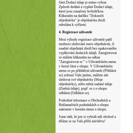
části Dodací údaje je nutno vybrat
Způsob dodání a vyplnit Dodací údaje,
které jsou označeny hvězdičkou.
Kliknutím na tlačítko "Dokončit
objednávku" je objednávka zboží
odeslána k vyřízení.
4. Registrace uživatele
Mezi výhody registrace uživatele patří
možnost sledování stavu objednávek, či
snadné objednání zboží bez opakovaného
vyplňování dodacích údajů. Zaregistrovat
se můžete kliknutím na odkaz
"Zaregistrovat se " v Uživatelském menu
v horní části e-shopu. V Uživatelském
menu se po přihlášení uživatele (Přihlásit
se) zobrazí Vaše jméno, můžete zde
sledovat své objednávky (Moje
objednávky), nebo měnit zadané údaje
(Změnit údaje), popř. se z e-shopu
odhlásit (Odhlásit se).
Podrobné informace o Obchodních a
Reklamačních podmínkách e-shopu
naleznete v horním menu e-shopu.
Jsme rádi, že jste si vybrali náš obchod a
těšíme se na Vaši příští návštěvu!