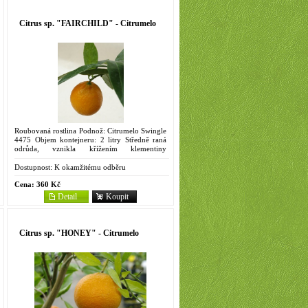
Citrus sp. "FAIRCHILD" - Citrumelo
Roubovaná rostlina Podnož: Citrumelo Swingle
4475 Objem kontejneru: 2 litry Středně raná
odrůda, vznikla křížením klementiny
'Commune' a tanžela 'Orlando', vytvořil ji mezi
r. 1948 J. B. Furr v...
Dostupnost:
K okamžitému odběru
Cena:
360 Kč
Detail
Koupit
Citrus sp. "HONEY" - Citrumelo