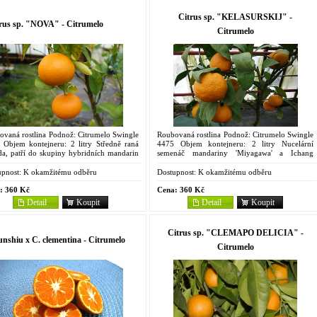
Citrus sp. "KELASURSKIJ" -
rus sp. "NOVA" - Citrumelo
Citrumelo
ovaná rostlina Podnož: Citrumelo Swingle
Roubovaná rostlina Podnož: Citrumelo Swingle
 Objem kontejneru: 2 litry Středně raná
4475 Objem kontejneru: 2 litry Nucelární
da, patří do skupiny hybridních mandarin
semenáč mandariny 'Miyagawa' a Ichang
', 'Osceola' a 'Robinson', které všechny
papedy, pochází z bývalého Sovětského svazu,
ili F. C....
má velmi zakrslý růst a...
pnost:
K okamžitému odběru
Dostupnost:
K okamžitému odběru
:
360 Kč
Cena:
360 Kč
Detail
Koupit
Detail
Koupit
Citrus sp. "CLEMAPO DELICIA" -
unshiu x C. clementina - Citrumelo
Citrumelo