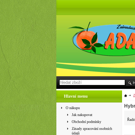
Z
Hlavní menu
Hybr
O nákupu
Jak nakupovat
Řadit
Obchodní podmínky
Zásady zpracování osobních
údajů