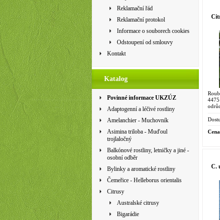
Reklamační řád
Cit
Reklamační protokol
Informace o souborech cookies
Odstoupení od smlouvy
Kontakt
Katalog
Roub
Povinné informace UKZÚZ
4475
odrů
Adaptogenní a léčivé rostliny
'Lee
vytvoř
Dostu
Amelanchier - Muchovník
Asimina triloba - Muďoul
Cena
trojlaločný
Balkónové rostliny, letničky a jiné -
osobní odběr
C. 
Bylinky a aromatické rostliny
Čemeřice - Helleborus orientalis
Citrusy
Australské citrusy
Bigarádie