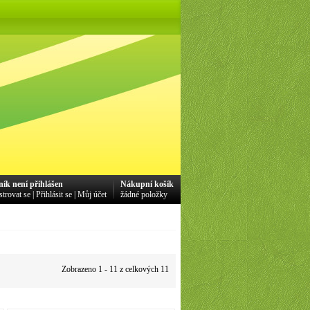
ník není přihlášen
Nákupní košík
strovat se
|
Přihlásit se
|
Můj účet
žádné položky
Zobrazeno 1 - 11 z celkových 11