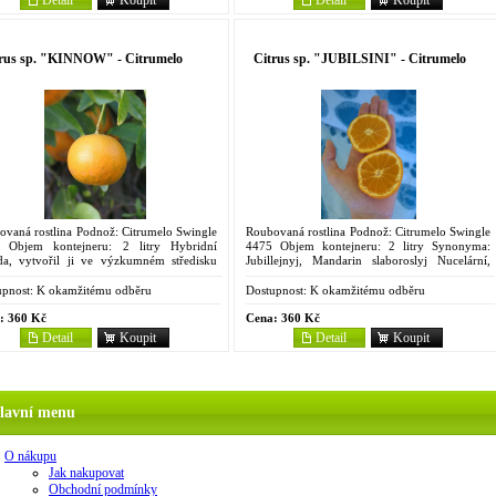
rus sp. "KINNOW" - Citrumelo
Citrus sp. "JUBILSINI" - Citrumelo
ovaná rostlina Podnož: Citrumelo Swingle
Roubovaná rostlina Podnož: Citrumelo Swingle
 Objem kontejneru: 2 litry Hybridní
4475 Objem kontejneru: 2 litry Synonyma:
da, vytvořil ji ve výzkumném středisku
Jubillejnyj, Mandarin slaboroslyj Nucelární,
fornské univerzity v Riverside mezi r.
zakrsle rostoucí semenáč mandariny unšiu
1925 Howard B. Frost...
'Miyagawa' a...
pnost:
K okamžitému odběru
Dostupnost:
K okamžitému odběru
:
360 Kč
Cena:
360 Kč
Detail
Koupit
Detail
Koupit
lavní menu
O nákupu
Jak nakupovat
Obchodní podmínky