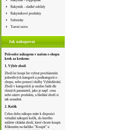
Rakytník - Hippophae
Rakytník - sladké odrůdy
Rakytníkové produkty
Substráty
Travní osivo
Jak nakupovat
Průvodce nákupem v našem e-shopu
krok za krokem:
1. Výběr zboží
Zboží ke koupi lze vybrat procházením
jednotlivých kategorií a podkategorií e-
shopu, nebo pomocí služby Vyhledávání.
Zboží v kategoriích je možno řadit dle
různých parametrů, jako je např. cena
nebo název produktu, a hledání zboží si
tak usnadnit.
2. Košík
Celou dobu nákupu máte k dispozici
virtuální nákupní košík, do kterého
můžete vkládat zboží, které chcete koupit.
Kliknutím na tlačítko "Koupit" u