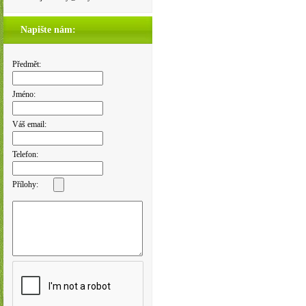
Napište nám:
Předmět:
Jméno:
Váš email:
Telefon:
Přílohy: