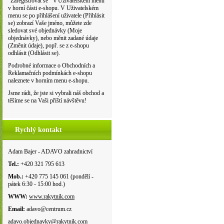
"Zaregistrovat se " v Uživatelském menu
v horní části e-shopu. V Uživatelském
menu se po přihlášení uživatele (Přihlásit
se) zobrazí Vaše jméno, můžete zde
sledovat své objednávky (Moje
objednávky), nebo měnit zadané údaje
(Změnit údaje), popř. se z e-shopu
odhlásit (Odhlásit se).
Podrobné informace o Obchodních a
Reklamačních podmínkách e-shopu
naleznete v horním menu e-shopu.
Jsme rádi, že jste si vybrali náš obchod a
těšíme se na Vaši příští návštěvu!
Rychlý kontakt
Adam Bajer - ADAVO zahradnictví
Tel.:
+420 321 795 613
Mob.:
+420 775 145 061 (pondělí -
pátek 6:30 - 15:00 hod.)
WWW:
www.rakytnik.com
Email:
adavo@centrum.cz
adavo.objednavky@rakytnik.com