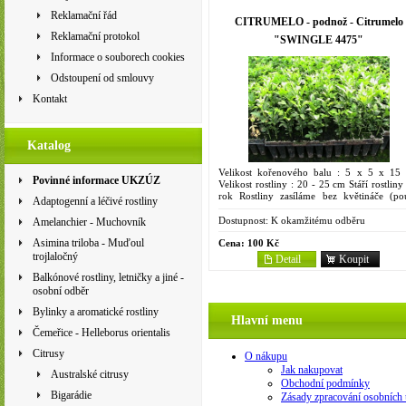
Reklamační řád
CITRUMELO - podnož - Citrumelo
Reklamační protokol
"SWINGLE 4475"
Informace o souborech cookies
Odstoupení od smlouvy
Kontakt
Katalog
Velikost kořenového balu : 5 x 5 x 15
Povinné informace UKZÚZ
Velikost rostliny : 20 - 25 cm Stáří rostliny
rok Rostliny zasíláme bez květináče (po
Adaptogenní a léčivé rostliny
kořenový bal). Je to kříženec trifoliáty a...
Dostupnost:
K okamžitému odběru
Amelanchier - Muchovník
Asimina triloba - Muďoul
Cena:
100 Kč
trojlaločný
Detail
Koupit
Balkónové rostliny, letničky a jiné -
osobní odběr
Bylinky a aromatické rostliny
Hlavní menu
Čemeřice - Helleborus orientalis
Citrusy
O nákupu
Jak nakupovat
Australské citrusy
Obchodní podmínky
Bigarádie
Zásady zpracování osobních 