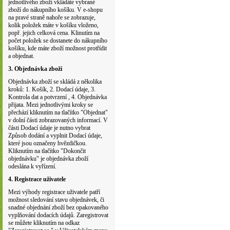
jednotlivého zboží vkládáte vybrané
zboží do nákupního košíku. V e-shopu
na pravé straně nahoře se zobrazuje,
kolik položek máte v košíku vloženo,
popř. jejich celková cena. Klinutím na
počet položek se dostanete do nákupního
košíku, kde máte zboží možnost protřídit
a objednat.
3. Objednávka zboží
Objednávka zboží se skládá z několika
kroků: 1. Košík, 2. Dodací údaje, 3.
Kontrola dat a potvrzení , 4. Objednávka
přijata. Mezi jednotlivými kroky se
přechází kliknutím na tlačítko "Objednat"
v dolní části zobrazovaných informací. V
části Dodací údaje je nutno vybrat
Způsob dodání a vyplnit Dodací údaje,
které jsou označeny hvězdičkou.
Kliknutím na tlačítko "Dokončit
objednávku" je objednávka zboží
odeslána k vyřízení.
4. Registrace uživatele
Mezi výhody registrace uživatele patří
možnost sledování stavu objednávek, či
snadné objednání zboží bez opakovaného
vyplňování dodacích údajů. Zaregistrovat
se můžete kliknutím na odkaz