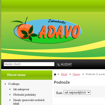
HLEDAT
Zboží
Citrusy
Podnože
(2 produ
Hlavní menu
Podnože
O nákupu
Jak nakupovat
Řadit:
Obchodní podmínky
Zásady zpracování osobních
údajů