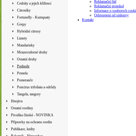
Reklamační řád
Cedráty a jejich kříženci
Reklamační protokol
Citroníky
Informace o souborech cooki
Odstoupení od smlouvy
Fortunelly - Kumquaty
Kontakt
Grepy
Hybridní citrusy
Limety
Mandarinky
Mrazuvzdorné druhy
Ostatní druhy
Podnože
Pomela
Pomeranče
Poncirus trifoliata a odrůdy
Tangela, tangory
Hnojiva
Ostatní rostliny
Pivoňka čínská - NOVINKA
Přípravky na ochranu rostlin
Publikace, knihy