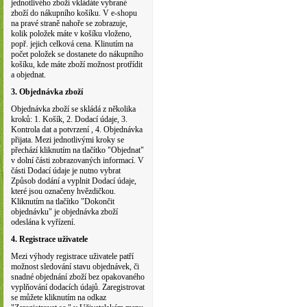
jednotlivého zboží vkládáte vybrané
zboží do nákupního košíku. V e-shopu
na pravé straně nahoře se zobrazuje,
kolik položek máte v košíku vloženo,
popř. jejich celková cena. Klinutím na
počet položek se dostanete do nákupního
košíku, kde máte zboží možnost protřídit
a objednat.
3. Objednávka zboží
Objednávka zboží se skládá z několika
kroků: 1. Košík, 2. Dodací údaje, 3.
Kontrola dat a potvrzení , 4. Objednávka
přijata. Mezi jednotlivými kroky se
přechází kliknutím na tlačítko "Objednat"
v dolní části zobrazovaných informací. V
části Dodací údaje je nutno vybrat
Způsob dodání a vyplnit Dodací údaje,
které jsou označeny hvězdičkou.
Kliknutím na tlačítko "Dokončit
objednávku" je objednávka zboží
odeslána k vyřízení.
4. Registrace uživatele
Mezi výhody registrace uživatele patří
možnost sledování stavu objednávek, či
snadné objednání zboží bez opakovaného
vyplňování dodacích údajů. Zaregistrovat
se můžete kliknutím na odkaz