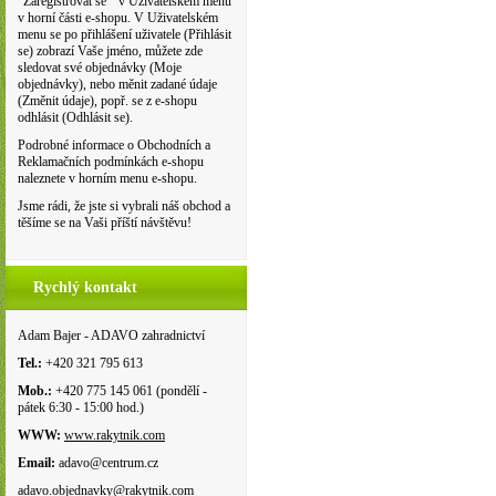
"Zaregistrovat se " v Uživatelském menu
v horní části e-shopu. V Uživatelském
menu se po přihlášení uživatele (Přihlásit
se) zobrazí Vaše jméno, můžete zde
sledovat své objednávky (Moje
objednávky), nebo měnit zadané údaje
(Změnit údaje), popř. se z e-shopu
odhlásit (Odhlásit se).
Podrobné informace o Obchodních a
Reklamačních podmínkách e-shopu
naleznete v horním menu e-shopu.
Jsme rádi, že jste si vybrali náš obchod a
těšíme se na Vaši příští návštěvu!
Rychlý kontakt
Adam Bajer - ADAVO zahradnictví
Tel.:
+420 321 795 613
Mob.:
+420 775 145 061 (pondělí -
pátek 6:30 - 15:00 hod.)
WWW:
www.rakytnik.com
Email:
adavo@centrum.cz
adavo.objednavky@rakytnik.com