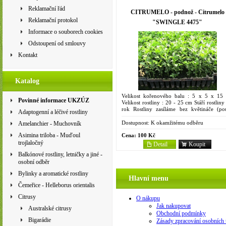
Reklamační řád
CITRUMELO - podnož - Citrumelo
Reklamační protokol
"SWINGLE 4475"
Informace o souborech cookies
Odstoupení od smlouvy
Kontakt
Katalog
Velikost kořenového balu : 5 x 5 x 15
Povinné informace UKZÚZ
Velikost rostliny : 20 - 25 cm Stáří rostliny
rok Rostliny zasíláme bez květináče (po
Adaptogenní a léčivé rostliny
kořenový bal). Je to kříženec trifoliáty a...
Dostupnost:
K okamžitému odběru
Amelanchier - Muchovník
Asimina triloba - Muďoul
Cena:
100 Kč
trojlaločný
Detail
Koupit
Balkónové rostliny, letničky a jiné -
osobní odběr
Bylinky a aromatické rostliny
Hlavní menu
Čemeřice - Helleborus orientalis
Citrusy
O nákupu
Jak nakupovat
Australské citrusy
Obchodní podmínky
Bigarádie
Zásady zpracování osobních 