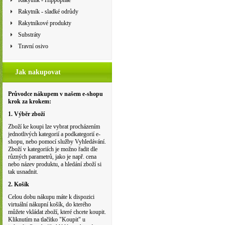
Rakytník - Hippophae
Rakytník - sladké odrůdy
Rakytníkové produkty
Substráty
Travní osivo
Jak nakupovat
Průvodce nákupem v našem e-shopu
krok za krokem:
1. Výběr zboží
Zboží ke koupi lze vybrat procházením
jednotlivých kategorií a podkategorií e-
shopu, nebo pomocí služby Vyhledávání.
Zboží v kategoriích je možno řadit dle
různých parametrů, jako je např. cena
nebo název produktu, a hledání zboží si
tak usnadnit.
2. Košík
Celou dobu nákupu máte k dispozici
virtuální nákupní košík, do kterého
můžete vkládat zboží, které chcete koupit.
Kliknutím na tlačítko "Koupit" u