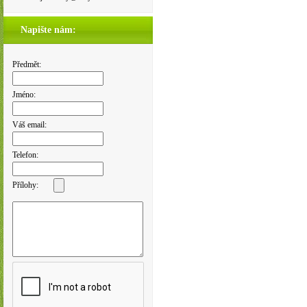
Napište nám:
Předmět:
Jméno:
Váš email:
Telefon:
Přílohy: