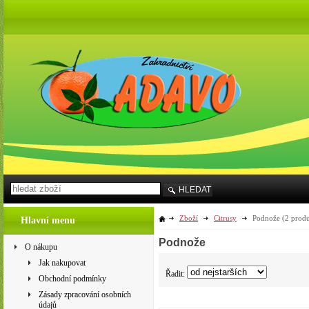
HLEDAT
Zboží
Citrusy
Podnože
(2 produ
Hlavní menu
Podnože
O nákupu
Jak nakupovat
Řadit:
Obchodní podmínky
Zásady zpracování osobních
údajů