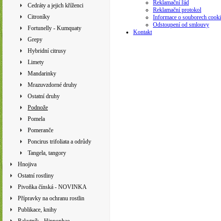
Reklamační řád
Cedráty a jejich kříženci
Reklamační protokol
Citroníky
Informace o souborech cooki
Odstoupení od smlouvy
Fortunelly - Kumquaty
Kontakt
Grepy
Hybridní citrusy
Limety
Mandarinky
Mrazuvzdorné druhy
Ostatní druhy
Podnože
Pomela
Pomeranče
Poncirus trifoliata a odrůdy
Tangela, tangory
Hnojiva
Ostatní rostliny
Pivoňka čínská - NOVINKA
Přípravky na ochranu rostlin
Publikace, knihy