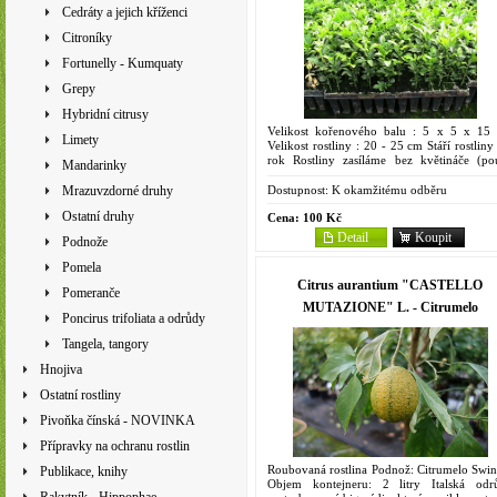
Cedráty a jejich kříženci
Citroníky
Fortunelly - Kumquaty
Grepy
Hybridní citrusy
Velikost kořenového balu : 5 x 5 x 15
Limety
Velikost rostliny : 20 - 25 cm Stáří rostliny
rok Rostliny zasíláme bez květináče (po
Mandarinky
kořenový bal). Je to kříženec trifoliáty a...
Dostupnost:
K okamžitému odběru
Mrazuvzdorné druhy
Ostatní druhy
Cena:
100 Kč
Detail
Koupit
Podnože
Pomela
Citrus aurantium "CASTELLO
Pomeranče
MUTAZIONE" L. - Citrumelo
Poncirus trifoliata a odrůdy
Tangela, tangory
Hnojiva
Ostatní rostliny
Pivoňka čínská - NOVINKA
Přípravky na ochranu rostlin
Roubovaná rostlina Podnož: Citrumelo Swin
Publikace, knihy
Objem kontejneru: 2 litry Italská odr