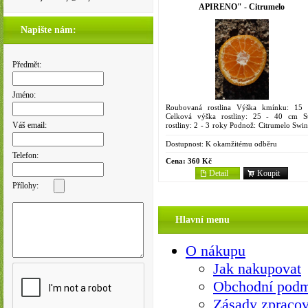
APIRENO" - Citrumelo
Napište nám:
Předmět:
Jméno:
Roubovaná rostlina Výška kmínku: 15
Celková výška rostliny: 25 - 40 cm St
Váš email:
rostliny: 2 - 3 roky Podnož: Citrumelo Swin
4475 Objem kontejneru: 2 litry Té
bezsemenný klon odrůdy...
Dostupnost:
K okamžitému odběru
Telefon:
Cena:
360 Kč
Detail
Koupit
Přílohy:
Hlavní menu
O nákupu
Jak nakupovat
Obchodní pod
Zásady zpracov