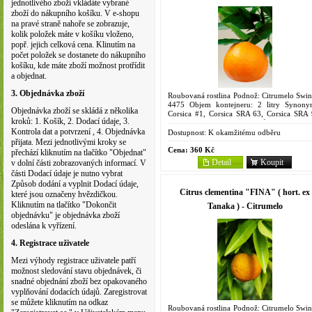
jednotlivého zboží vkládáte vybrané
zboží do nákupního košíku. V e-shopu
na pravé straně nahoře se zobrazuje,
kolik položek máte v košíku vloženo,
popř. jejich celková cena. Klinutím na
počet položek se dostanete do nákupního
košíku, kde máte zboží možnost protřídit
a objednat.
3. Objednávka zboží
Roubovaná rostlina Podnož: Citrumelo Swin
4475 Objem kontejneru: 2 litry Synony
Objednávka zboží se skládá z několika
Corsica #1, Corsica SRA 63, Corsica SRA 
kroků: 1. Košík, 2. Dodací údaje, 3.
G.P., Ristorcelli 1 Mutace odrůdy ‘Fina', obj
Kontrola dat a potvrzení , 4. Objednávka
ji René...
Dostupnost:
K okamžitému odběru
přijata. Mezi jednotlivými kroky se
Cena:
360 Kč
přechází kliknutím na tlačítko "Objednat"
Detail
Koupit
v dolní části zobrazovaných informací. V
části Dodací údaje je nutno vybrat
Způsob dodání a vyplnit Dodací údaje,
Citrus clementina "FINA" ( hort. ex
které jsou označeny hvězdičkou.
Kliknutím na tlačítko "Dokončit
Tanaka ) - Citrumelo
objednávku" je objednávka zboží
odeslána k vyřízení.
4. Registrace uživatele
Mezi výhody registrace uživatele patří
možnost sledování stavu objednávek, či
snadné objednání zboží bez opakovaného
vyplňování dodacích údajů. Zaregistrovat
se můžete kliknutím na odkaz
Roubovaná rostlina Podnož: Citrumelo Swin