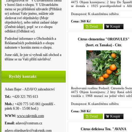
"Zaregistrovat se " v Uživatelském menu
4475 Objem kontejneru: 2 litry Do Španěl
v horní části e-shopu. V Uživatelském
se dostala r. 1925 pravděpodobně z Alží
menu se po přihlášení uživatele (Přihlásit
takže zřejmě pochází z kultivaru "Commun
se) zobrazí Vaše jméno, můžete zde
čemuž odpovídá i to,...
Dostupnost:
K okamžitému odběru
sledovat své objednávky (Moje
Cena:
360 Kč
objednávky), nebo měnit zadané údaje
Detail
Koupit
(Změnit údaje), popř. se z e-shopu
odhlásit (Odhlásit se).
Podrobné informace o Obchodních a
Citrus clementina "ORONULES"
Reklamačních podmínkách e-shopu
(hort. ex Tanaka) - Citr.
naleznete v horním menu e-shopu.
Jsme rádi, že jste si vybrali náš obchod a
těšíme se na Vaši příští návštěvu!
Rychlý kontakt
Roubovaná rostlina Podnož: Citrumelo Swin
Adam Bajer - ADAVO zahradnictví
4475 Objem kontejneru: 2 litry Raná odrů
vznikla r. 1968 mutací na jedné větvi odr
Tel.:
+420 321 795 613
"Nules", dle jiných pramenů přímo z kultiv
"Fina" ve...
Dostupnost:
K okamžitému odběru
Mob.:
+420 775 145 061 (pondělí -
pátek 6:30 - 15:00 hod.)
Cena:
360 Kč
WWW:
www.rakytnik.com
Detail
Koupit
Email:
adavo@centrum.cz
Citrus deliciosa Ten. "AVANA
adavo.objednavky@rakytnik.com