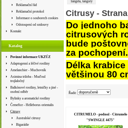
Tangela, tangory
Reklamační řád
Citrusy
- Strana
Reklamační protokol
Informace o souborech cookies
Do jednoho ba
Odstoupení od smlouvy
citrusových ro
Kontakt
bude poštovn
Katalog
za pochopení.
Povinné informace UKZÚZ
Délka krabice
Adaptogenní a léčivé rostliny
Amelanchier - Muchovník
většinou 80 c
Asimina triloba - Muďoul
trojlaločný
Balkónové rostliny, letničky a jiné -
osobní odběr
Řadit:
Bylinky a aromatické rostliny
Čemeřice - Helleborus orientalis
Citrusy
CITRUMELO - podnož - Citrumelo
Australské citrusy
"SWINGLE 4475"
Bigarádie