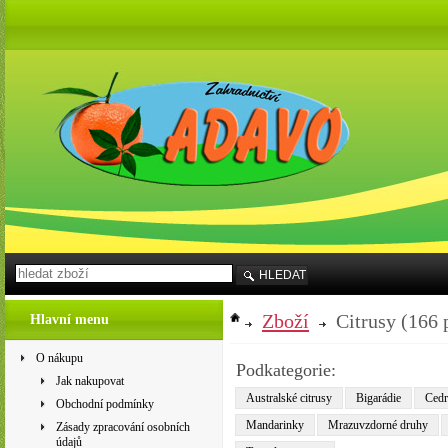
HLEDAT
Zboží
Citrusy
(166 
Hlavní menu
O nákupu
Podkategorie:
Jak nakupovat
Australské citrusy
Bigarádie
Cedrá
Obchodní podmínky
Mandarinky
Mrazuvzdorné druhy
Zásady zpracování osobních
údajů