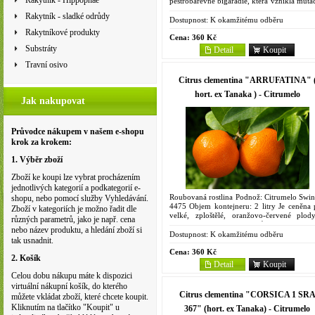
Rakytník - Hippophae
pestrobarevné bigarádie, která vznikla mutac
zahradě Castello. Listy až 18 cm dlou
Rakytník - sladké odrůdy
podlouhle vejčité se...
Dostupnost:
K okamžitému odběru
Rakytníkové produkty
Cena:
360 Kč
Substráty
Detail
Koupit
Travní osivo
Citrus clementina "ARRUFATINA" 
hort. ex Tanaka ) - Citrumelo
Jak nakupovat
Průvodce nákupem v našem e-shopu
krok za krokem:
1. Výběr zboží
Zboží ke koupi lze vybrat procházením
jednotlivých kategorií a podkategorií e-
Roubovaná rostlina Podnož: Citrumelo Swin
shopu, nebo pomocí služby Vyhledávání.
4475 Objem kontejneru: 2 litry Je ceněna 
Zboží v kategoriích je možno řadit dle
velké, zploštělé, oranžovo-červené plod
různých parametrů, jako je např. cena
velmi sladkou, křehkou a šťavnatou dužnin
nebo název produktu, a hledání zboží si
které dozrávají...
Dostupnost:
K okamžitému odběru
tak usnadnit.
Cena:
360 Kč
2. Košík
Detail
Koupit
Celou dobu nákupu máte k dispozici
virtuální nákupní košík, do kterého
Citrus clementina "CORSICA 1 SR
můžete vkládat zboží, které chcete koupit.
Kliknutím na tlačítko "Koupit" u
367" (hort. ex Tanaka) - Citrumelo