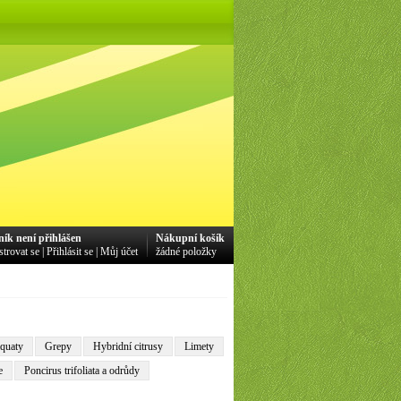
ník není přihlášen
Nákupní košík
strovat se
|
Přihlásit se
|
Můj účet
žádné položky
mquaty
Grepy
Hybridní citrusy
Limety
e
Poncirus trifoliata a odrůdy