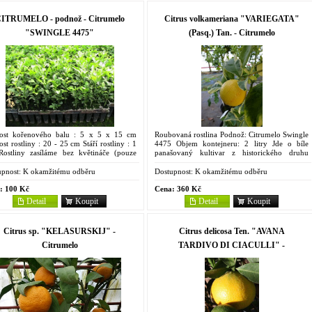
ITRUMELO - podnož - Citrumelo
Citrus volkameriana "VARIEGATA"
"SWINGLE 4475"
(Pasq.) Tan. - Citrumelo
kost kořenového balu : 5 x 5 x 15 cm
Roubovaná rostlina Podnož: Citrumelo Swingle
ost rostliny : 20 - 25 cm Stáří rostliny : 1
4475 Objem kontejneru: 2 litry Jde o bíle
Rostliny zasíláme bez květináče (pouze
panašovaný kultivar z historického druhu
ový bal). Je to kříženec trifoliáty a...
popsaného již v 17. století a pojmenovaného
po...
pnost:
K okamžitému odběru
Dostupnost:
K okamžitému odběru
:
100 Kč
Cena:
360 Kč
Detail
Koupit
Detail
Koupit
Citrus sp. "KELASURSKIJ" -
Citrus delicosa Ten. "AVANA
Citrumelo
TARDIVO DI CIACULLI" -
Citrumelo