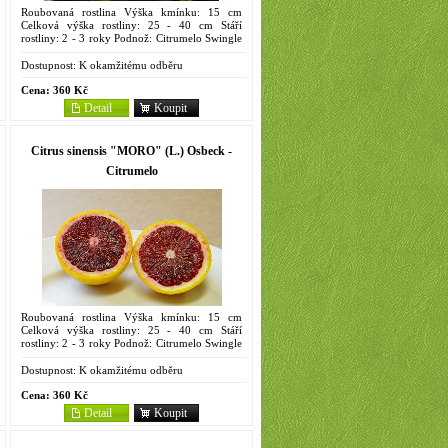
Roubovaná rostlina Výška kmínku: 15 cm
Celková výška rostliny: 25 - 40 cm Stáří
rostliny: 2 - 3 roky Podnož: Citrumelo Swingle
4475 Objem kontejneru: 2 litry Pupečná
raná...
Dostupnost:
K okamžitému odběru
Cena:
360 Kč
Detail
Koupit
Citrus sinensis "MORO" (L.) Osbeck -
Citrumelo
Roubovaná rostlina Výška kmínku: 15 cm
Celková výška rostliny: 25 - 40 cm Stáří
rostliny: 2 - 3 roky Podnož: Citrumelo Swingle
4475 Objem kontejneru: 2 litry Italský velmi
úrodný krvavý...
Dostupnost:
K okamžitému odběru
Cena:
360 Kč
Detail
Koupit