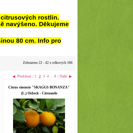
itrusových rostlin.
ně navýšeno. Děkujeme
šinou 80 cm. Info pro
Zobrazeno 22 - 42 z celkových 166
◀
Předchozí
|
1
2
3
4
...
8
|
Další
▶
Citrus sinensis "SKAGGS BONANZA"
(L.) Osbeck - Citrumelo