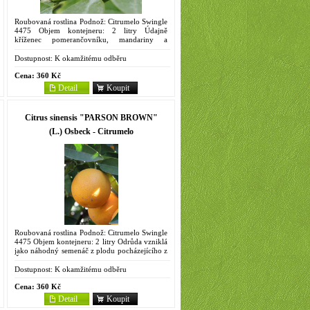
Roubovaná rostlina Podnož: Citrumelo Swingle
4475 Objem kontejneru: 2 litry Údajně
kříženec pomerančovníku, mandariny a
kumkvatu. Pochází z Itálie. Plody malé
(průměr do 3 cm) kónického tvaru,...
Dostupnost:
K okamžitému odběru
Cena:
360 Kč
Detail
Koupit
Citrus sinensis "PARSON BROWN"
(L.) Osbeck - Citrumelo
Roubovaná rostlina Podnož: Citrumelo Swingle
4475 Objem kontejneru: 2 litry Odrůda vzniklá
jako náhodný semenáč z plodu pocházejícího z
Číny. Vypěstovaná na Floridě. Pro mimořádnou
ranost se...
Dostupnost:
K okamžitému odběru
Cena:
360 Kč
Detail
Koupit