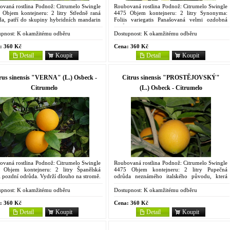
ovaná rostlina Podnož: Citrumelo Swingle
Roubovaná rostlina Podnož: Citrumelo Swingle
 Objem kontejneru: 2 litry Středně raná
4475 Objem kontejneru: 2 litry Synonyma:
da, patří do skupiny hybridních mandarin
Foliis variegatis Panašovaná velmi ozdobná
', 'Osceola' a 'Robinson', které všechny
odrůda známá v Evropě již v 18. století,
ili F. C....
pravděpodobně...
pnost:
K okamžitému odběru
Dostupnost:
K okamžitému odběru
:
360 Kč
Cena:
360 Kč
Detail
Koupit
Detail
Koupit
rus sinensis "VERNA" (L.) Osbeck -
Citrus sinensis "PROSTĚJOVSKÝ"
Citrumelo
(L.) Osbeck - Citrumelo
ovaná rostlina Podnož: Citrumelo Swingle
Roubovaná rostlina Podnož: Citrumelo Swingle
 Objem kontejneru: 2 litry Španělská
4475 Objem kontejneru: 2 litry Pupečná
 pozdní odrůda. Vydrží dlouho na stromě.
odrůda neznámého italského původu, která
e pomalu, koruna je kompaktní, listy
byla kdysi dovezena do Prostějova, není naší
le krátké, úzké....
domácí odrůdou. Odtud pak...
pnost:
K okamžitému odběru
Dostupnost:
K okamžitému odběru
:
360 Kč
Cena:
360 Kč
Detail
Koupit
Detail
Koupit