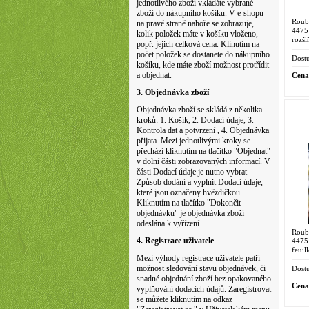
jednotlivého zboží vkládáte vybrané
zboží do nákupního košíku. V e-shopu
Roub
na pravé straně nahoře se zobrazuje,
4475 
kolik položek máte v košíku vloženo,
rozší
popř. jejich celková cena. Klinutím na
v pad
počet položek se dostanete do nákupního
Itálie.
Dostu
košíku, kde máte zboží možnost protřídit
a objednat.
Cena
3. Objednávka zboží
Objednávka zboží se skládá z několika
kroků: 1. Košík, 2. Dodací údaje, 3.
Kontrola dat a potvrzení , 4. Objednávka
přijata. Mezi jednotlivými kroky se
přechází kliknutím na tlačítko "Objednat"
v dolní části zobrazovaných informací. V
části Dodací údaje je nutno vybrat
Způsob dodání a vyplnit Dodací údaje,
které jsou označeny hvězdičkou.
Kliknutím na tlačítko "Dokončit
objednávku" je objednávka zboží
odeslána k vyřízení.
Roub
4. Registrace uživatele
4475
feuil
Mezi výhody registrace uživatele patří
leaf 
Chine
možnost sledování stavu objednávek, či
Dostu
snadné objednání zboží bez opakovaného
Cena
vyplňování dodacích údajů. Zaregistrovat
se můžete kliknutím na odkaz