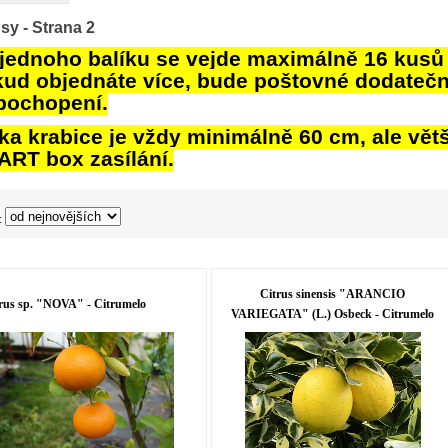
usy
- Strana 2
jednoho balíku se vejde maximálně 16 kusů c
ud objednáte více, bude poštovné dodateč
pochopení.
ka krabice je vždy minimálně 60 cm, ale vět
RT box zasílání.
:
Citrus sinensis "ARANCIO
rus sp. "NOVA" - Citrumelo
VARIEGATA" (L.) Osbeck - Citrumelo