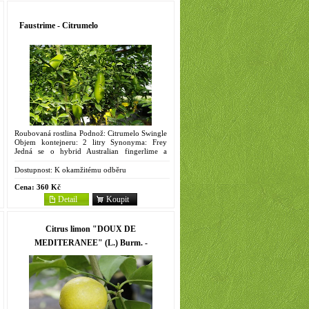
Faustrime - Citrumelo
Roubovaná rostlina Podnož: Citrumelo Swingle
Objem kontejneru: 2 litry Synonyma: Frey
Jedná se o hybrid Australian fingerlime a
limequatu Eustis. Je to rozložitý, středně
vzrůstný strom....
Dostupnost:
K okamžitému odběru
Cena:
360 Kč
Detail
Koupit
Citrus limon "DOUX DE
MEDITERANEE" (L.) Burm. -
Citrumelo