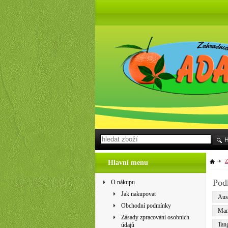
Z
Hlavní menu
Pod
O nákupu
Jak nakupovat
Aust
Obchodní podmínky
Man
Zásady zpracování osobních
Tang
údajů