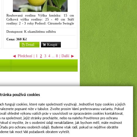
Roubovaná rostlina Výška kmínku: 15 cm
Celková výška rostliny: 25 - 40 cm Stáří
rostliny: 2 - 3 roky Podnož: Citrumelo Swingle
4475 Objem kontejneru: 2 litry Synonyma:
Doux, Duicis, Dulce,...
Dostupnost:
K okamžitému odběru
Cena:
360 Kč
Detail
Koupit
◀
Předchozí
|
1
2
3
4
...
8
|
Další
▶
tránka používá cookies
ch fungují cookies, které naše společnosti využívají. Jednotlivé typy cookies a jejich
naleznete popsané níže v tabulce. Zvolte prosím Vámi preferovanou variantu. Pokud
ovali ohledně výkonu vašich práv v souvislosti se zpracováním cookies kontaktovat,
m na společnost, jejíž stránky procházíte, nebo na našeho Pověřence pro ochranu
Pokud si myslíte, že s osobními údaji nenakládáme, jak bychom měli, máte možnost
 Úřadu pro ochranu osobních údajů. Budeme však rádi, pokud se nejdříve obrátíte
udeme tak moct Váš požadavek obratem vyřešit.