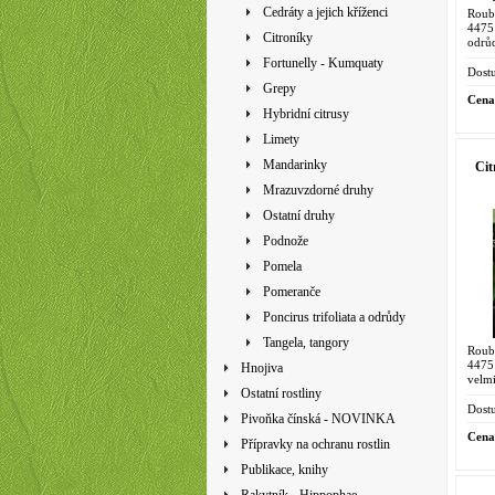
Cedráty a jejich kříženci
Roub
4475
Citroníky
odrů
'Lee
Fortunelly - Kumquaty
vytvoř
Dostu
Grepy
Cena
Hybridní citrusy
Limety
Mandarinky
Cit
Mrazuvzdorné druhy
Ostatní druhy
Podnože
Pomela
Pomeranče
Poncirus trifoliata a odrůdy
Tangela, tangory
Roub
4475
Hnojiva
velmi
Ostatní rostliny
Rost
obvyk
Dostu
Pivoňka čínská - NOVINKA
Cena
Přípravky na ochranu rostlin
Publikace, knihy