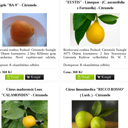
"EUSTIS" - Limequat - (C. aurantifolia
gelo "BA-9" - Citrumelo
x Fortunella) - Citrumelo
ovaná rostlina Podnož: Citrumelo Swingle
Roubovaná rostlina Podnož: Citrumelo Swingle
 Objem kontejneru: 2 litry Kříženec grep
4475 Objem kontejneru: 2 litry Synonyma:
ndarina. Nově vypěstovaná odrůda,
Limonela Kultivar vyšlechtěný Dr. W. T.
na BA v názvu vyjadřují iniciály pěstitele
Swinglem v r. 1909 v Eustis na Floridě, popsán
rtolamiho....
a pojmenován v...
pnost:
K okamžitému odběru
Dostupnost:
K okamžitému odběru
:
360 Kč
Cena:
360 Kč
Detail
Koupit
Detail
Koupit
Citrus madurensis Lour.
Citrus limonimedica "RICCO ROSSO"
"CALAMONDIN" - Citrumelo
( Lush. ) - Citrumelo