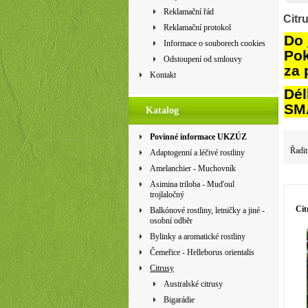
Reklamační řád
Citr
Reklamační protokol
Do 
Informace o souborech cookies
Pok
Odstoupení od smlouvy
za 
Kontakt
Dél
SMA
Katalog
Povinné informace UKZÚZ
Řadit
Adaptogenní a léčivé rostliny
Amelanchier - Muchovník
Asimina triloba - Muďoul
trojlaločný
Cit
Balkónové rostliny, letničky a jiné -
osobní odběr
Bylinky a aromatické rostliny
Čemeřice - Helleborus orientalis
Citrusy
Australské citrusy
Bigarádie