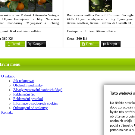
ovaná rostlina Podnož: Citrumelo Swingle
Roubovaná rostlina Podnož: Citrumelo Swingle
 Objem kontejneru: 2 litry Nucelární
4475 Objem kontejneru: 2 litry Synonyma:
náč mandariny 'Miyagawa' a Ichang
Avana seedless, Avana Tardivo di Ciaculli SG,
dy, pochází z bývalého Sovětského svazu,
Ciaculi late, Tardivo di Ciaculli Pozdní italská
lmi zakrslý růst a...
odrůda,...
pnost:
K okamžitému odběru
Dostupnost:
K okamžitému odběru
:
360 Kč
Cena:
360 Kč
Detail
Koupit
Detail
Koupit
lavní menu
O nákupu
Jak nakupovat
Obchodní podmínky
Zásady zpracování osobních údajů
Tato webová s
Reklamační řád
Reklamační protokol
Na těchto stránká
Informace o souborech cookies
dobu zpracování 
Odstoupení od smlouvy
byste nás potřeb
Kontakt
obraťte se prosí
osobních údajů. 
podat stížnost u
přímo na nás a b