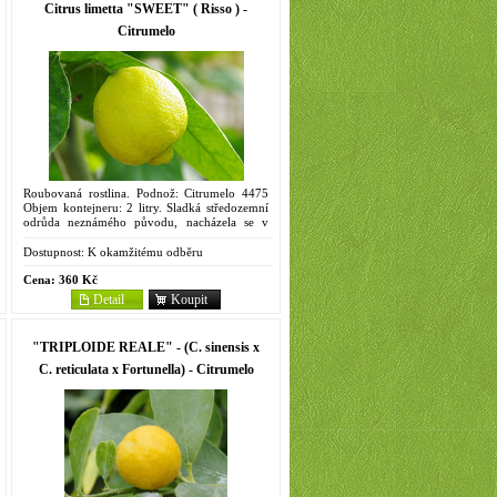
Citrus limetta "SWEET" ( Risso ) -
Citrumelo
Roubovaná rostlina. Podnož: Citrumelo 4475
Objem kontejneru: 2 litry. Sladká středozemní
odrůda neznámého původu, nacházela se v
medicejských zahradách již v 17. století,
pravděpodobně pochází...
Dostupnost:
K okamžitému odběru
Cena:
360 Kč
Detail
Koupit
"TRIPLOIDE REALE" - (C. sinensis x
C. reticulata x Fortunella) - Citrumelo