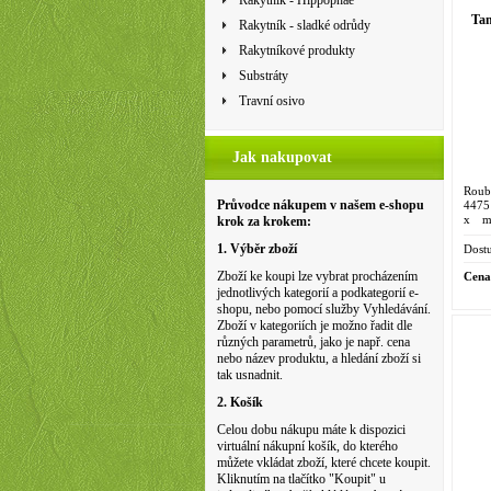
Rakytník - Hippophae
Tan
Rakytník - sladké odrůdy
Rakytníkové produkty
Substráty
Travní osivo
Jak nakupovat
Roub
Průvodce nákupem v našem e-shopu
4475
x ma
krok za krokem:
písme
A. Be
1. Výběr zboží
Dostu
Zboží ke koupi lze vybrat procházením
Cena
jednotlivých kategorií a podkategorií e-
shopu, nebo pomocí služby Vyhledávání.
Zboží v kategoriích je možno řadit dle
různých parametrů, jako je např. cena
nebo název produktu, a hledání zboží si
tak usnadnit.
2. Košík
Celou dobu nákupu máte k dispozici
virtuální nákupní košík, do kterého
můžete vkládat zboží, které chcete koupit.
Kliknutím na tlačítko "Koupit" u