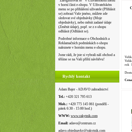
"Zaregistrovat se " v Uživatelském menu
v horní části e-shopu. V Uživatelském
C
menu se po přihlášení uživatele (Přihlásit
se) zobrazí Vaše jméno, můžete zde
sledovat své objednávky (Moje
objednávky), nebo měnit zadané údaje
(Změnit údaje), popř. se z e-shopu
odhlásit (Odhlásit se).
Podrobné informace o Obchodních a
Reklamačních podmínkách e-shopu
naleznete v horním menu e-shopu.
Jsme rádi, že jste si vybrali náš obchod a
Veli
těšíme se na Vaši příští návštěvu!
Velik
rok 
kořen
Dostu
Rychlý kontakt
Cena
Adam Bajer - ADAVO zahradnictví
Tel.:
+420 321 795 613
Mob.:
+420 775 145 061 (pondělí -
pátek 6:30 - 15:00 hod.)
WWW:
www.rakytnik.com
Email:
adavo@centrum.cz
adavo.objednavky@rakytnik.com