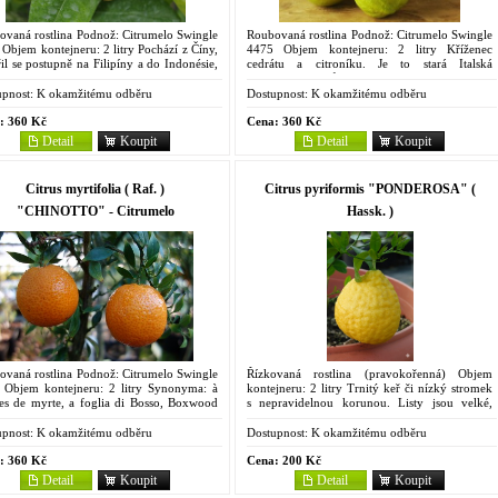
ovaná rostlina Podnož: Citrumelo Swingle
Roubovaná rostlina Podnož: Citrumelo Swingle
Objem kontejneru: 2 litry Pochází z Číny,
4475 Objem kontejneru: 2 litry Kříženec
řil se postupně na Filipíny a do Indonésie,
cedrátu a citroníku. Je to stará Italská
esátých letech 20. století byl přivezen do
remontantní odrůda, nejvíce však kvete na jaře
..
a na podzim. Vzrustný...
pnost:
K okamžitému odběru
Dostupnost:
K okamžitému odběru
:
360 Kč
Cena:
360 Kč
Detail
Koupit
Detail
Koupit
Citrus myrtifolia ( Raf. )
Citrus pyriformis "PONDEROSA" (
"CHINOTTO" - Citrumelo
Hassk. )
ovaná rostlina Podnož: Citrumelo Swingle
Řízkovaná rostlina (pravokořenná) Objem
 Objem kontejneru: 2 litry Synonyma: à
kontejneru: 2 litry Trnitý keř či nízký stromek
les de myrte, a foglia di Bosso, Boxwood
s nepravidelnou korunou. Listy jsou velké,
chinoto, foglia di Bosso, Hardas, Chinets,
lesklé; Květy bílé, vnější purpurové zbarvení
ttos,...
květních...
pnost:
K okamžitému odběru
Dostupnost:
K okamžitému odběru
:
360 Kč
Cena:
200 Kč
Detail
Koupit
Detail
Koupit