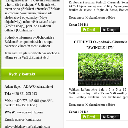
"Zaregistrovat se " v Uživatelském menu
Roubovaná rostlina Podnož: Citrumelo Swin
v horní části e-shopu. V Uživatelském
4475 Objem kontejneru: 2 litry Synonyma
menu se po přihlášení uživatele (Přihlásit
feuilles de myrte, a foglia di Bosso, Boxw
se) zobrazí Vaše jméno, můžete zde
leaf chinoto, foglia di Bosso, Hardas, Chine
Chinettos,...
sledovat své objednávky (Moje
Dostupnost:
K okamžitému odběru
objednávky), nebo měnit zadané údaje
Cena:
360 Kč
(Změnit údaje), popř. se z e-shopu
Detail
Koupit
odhlásit (Odhlásit se).
Podrobné informace o Obchodních a
Reklamačních podmínkách e-shopu
CITRUMELO - podnož - Citrumelo
naleznete v horním menu e-shopu.
"SWINGLE 4475"
Jsme rádi, že jste si vybrali náš obchod a
těšíme se na Vaši příští návštěvu!
Rychlý kontakt
Adam Bajer - ADAVO zahradnictví
Velikost kořenového balu : 5 x 5 x 15
Velikost rostliny : 20 - 25 cm Stáří rostliny
Tel.:
+420 321 795 613
rok Rostliny zasíláme bez květináče (po
kořenový bal). Je to kříženec trifoliáty a...
Mob.:
+420 775 145 061 (pondělí -
Dostupnost:
K okamžitému odběru
pátek 6:30 - 15:00 hod.)
Cena:
100 Kč
WWW:
www.rakytnik.com
Detail
Koupit
Email:
adavo@centrum.cz
adavo.objednavky@rakytnik.com