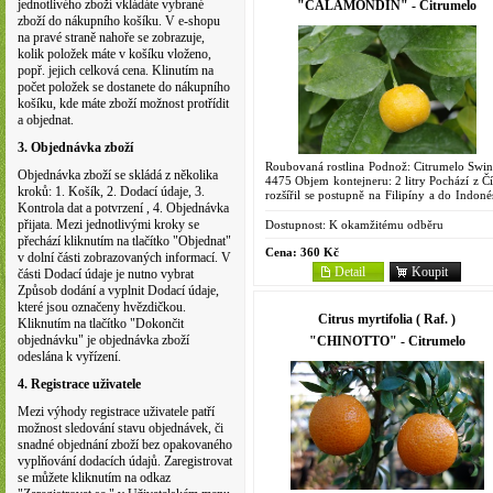
jednotlivého zboží vkládáte vybrané
"CALAMONDIN" - Citrumelo
zboží do nákupního košíku. V e-shopu
na pravé straně nahoře se zobrazuje,
kolik položek máte v košíku vloženo,
popř. jejich celková cena. Klinutím na
počet položek se dostanete do nákupního
košíku, kde máte zboží možnost protřídit
a objednat.
3. Objednávka zboží
Roubovaná rostlina Podnož: Citrumelo Swin
Objednávka zboží se skládá z několika
4475 Objem kontejneru: 2 litry Pochází z Čí
kroků: 1. Košík, 2. Dodací údaje, 3.
rozšířil se postupně na Filipíny a do Indoné
Kontrola dat a potvrzení , 4. Objednávka
v padesátých letech 20. století byl přivezen
Itálie...
přijata. Mezi jednotlivými kroky se
Dostupnost:
K okamžitému odběru
přechází kliknutím na tlačítko "Objednat"
Cena:
360 Kč
v dolní části zobrazovaných informací. V
Detail
Koupit
části Dodací údaje je nutno vybrat
Způsob dodání a vyplnit Dodací údaje,
které jsou označeny hvězdičkou.
Citrus myrtifolia ( Raf. )
Kliknutím na tlačítko "Dokončit
objednávku" je objednávka zboží
"CHINOTTO" - Citrumelo
odeslána k vyřízení.
4. Registrace uživatele
Mezi výhody registrace uživatele patří
možnost sledování stavu objednávek, či
snadné objednání zboží bez opakovaného
vyplňování dodacích údajů. Zaregistrovat
se můžete kliknutím na odkaz