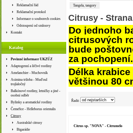
Reklamační řád
Tangela, tangory
Reklamační protokol
Citrusy
- Strana
Informace o souborech cookies
Odstoupení od smlouvy
Do jednoho ba
Kontakt
citrusových ro
bude poštovn
Katalog
za pochopení.
Povinné informace UKZÚZ
Adaptogenní a léčivé rostliny
Délka krabice
Amelanchier - Muchovník
většinou 80 c
Asimina triloba - Muďoul
trojlaločný
Balkónové rostliny, letničky a jiné -
osobní odběr
Řadit:
Bylinky a aromatické rostliny
Čemeřice - Helleborus orientalis
Citrusy
Australské citrusy
Citrus sp. "NOVA" - Citrumelo
Bigarádie