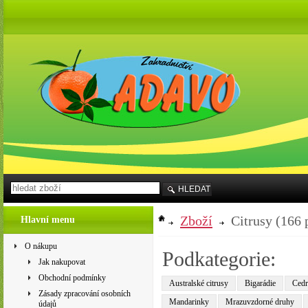
HLEDAT
Zboží
Citrusy
(166 
Hlavní menu
O nákupu
Podkategorie:
Jak nakupovat
Obchodní podmínky
Australské citrusy
Bigarádie
Cedrá
Zásady zpracování osobních
Mandarinky
Mrazuvzdorné druhy
údajů