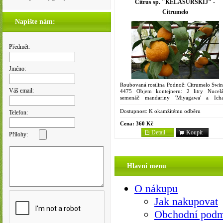
Citrus sp. "KELASURSKIJ" -
Citrumelo
Napište nám:
Předmět:
Jméno:
Roubovaná rostlina Podnož: Citrumelo Swin
Váš email:
4475 Objem kontejneru: 2 litry Nucelá
semenáč mandariny 'Miyagawa' a Ich
papedy, pochází z bývalého Sovětského sva
má velmi zakrslý růst a...
Dostupnost:
K okamžitému odběru
Telefon:
Cena:
360 Kč
Detail
Koupit
Přílohy:
Hlavní menu
O nákupu
Jak nakupovat
Obchodní pod