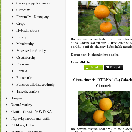
Cedráty a jejich kříženci
Citroníky
Fortunelly - Kumquaty
Grepy
Hybridní citrusy
Limety
Roubovaná rostlina Podnož: Citrumelo Swin
4475 Objem kontejneru: 2 litry Středně r
Mandarinky
odrůda, patří do skupiny hybridních manda
'Lee', 'Osceola' a 'Robinson', které všec
Mrazuvzdorné druhy
vytvořili F. C....
Dostupnost:
K okamžitému odběru
Ostatní druhy
Cena:
360 Kč
Podnože
Detail
Koupit
Pomela
Pomeranče
Citrus sinensis "VERNA" (L.) Osbeck
Poncirus trifoliata a odrůdy
Citrumelo
Tangela, tangory
Hnojiva
Ostatní rostliny
Pivoňka čínská - NOVINKA
Přípravky na ochranu rostlin
Publikace, knihy
Roubovaná rostlina Podnož: Citrumelo Swin