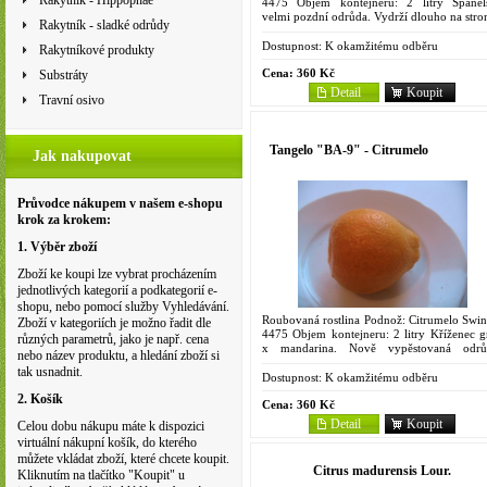
Rakytník - Hippophae
4475 Objem kontejneru: 2 litry Španěl
velmi pozdní odrůda. Vydrží dlouho na stro
Rakytník - sladké odrůdy
Roste pomalu, koruna je kompaktní, li
obvykle krátké, úzké....
Dostupnost:
K okamžitému odběru
Rakytníkové produkty
Cena:
360 Kč
Substráty
Detail
Koupit
Travní osivo
Tangelo "BA-9" - Citrumelo
Jak nakupovat
Průvodce nákupem v našem e-shopu
krok za krokem:
1. Výběr zboží
Zboží ke koupi lze vybrat procházením
jednotlivých kategorií a podkategorií e-
shopu, nebo pomocí služby Vyhledávání.
Roubovaná rostlina Podnož: Citrumelo Swin
Zboží v kategoriích je možno řadit dle
4475 Objem kontejneru: 2 litry Kříženec g
různých parametrů, jako je např. cena
x mandarina. Nově vypěstovaná odrů
nebo název produktu, a hledání zboží si
písmena BA v názvu vyjadřují iniciály pěstit
tak usnadnit.
A. Bertolamiho....
Dostupnost:
K okamžitému odběru
2. Košík
Cena:
360 Kč
Detail
Koupit
Celou dobu nákupu máte k dispozici
virtuální nákupní košík, do kterého
můžete vkládat zboží, které chcete koupit.
Citrus madurensis Lour.
Kliknutím na tlačítko "Koupit" u