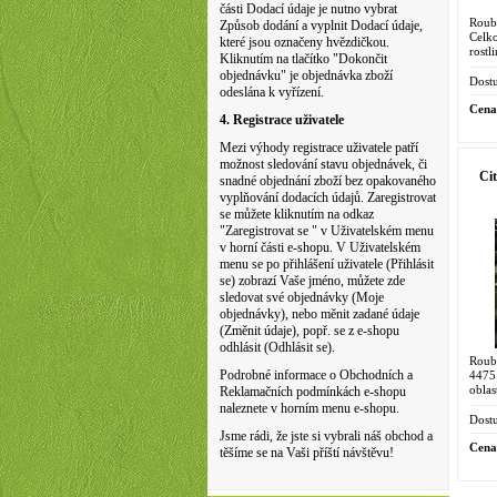
části Dodací údaje je nutno vybrat
Roub
Způsob dodání a vyplnit Dodací údaje,
Celk
které jsou označeny hvězdičkou.
rostl
Kliknutím na tlačítko "Dokončit
4475
objednávku" je objednávka zboží
ranou
Dostu
odeslána k vyřízení.
Cena
4. Registrace uživatele
Mezi výhody registrace uživatele patří
možnost sledování stavu objednávek, či
Ci
snadné objednání zboží bez opakovaného
vyplňování dodacích údajů. Zaregistrovat
se můžete kliknutím na odkaz
"Zaregistrovat se " v Uživatelském menu
v horní části e-shopu. V Uživatelském
menu se po přihlášení uživatele (Přihlásit
se) zobrazí Vaše jméno, můžete zde
sledovat své objednávky (Moje
objednávky), nebo měnit zadané údaje
(Změnit údaje), popř. se z e-shopu
odhlásit (Odhlásit se).
Roub
Podrobné informace o Obchodních a
4475
obla
Reklamačních podmínkách e-shopu
odku
naleznete v horním menu e-shopu.
malým
Dostu
Jsme rádi, že jste si vybrali náš obchod a
Cena
těšíme se na Vaši příští návštěvu!