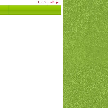
1
2
3
|
Další
▶