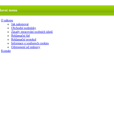
lavní menu
O nákupu
Jak nakupovat
Obchodní podmínky
Zásady zpracování osobních údajů
Reklamační řád
Reklamační protokol
Informace o souborech cookies
Odstoupení od smlouvy
Kontakt