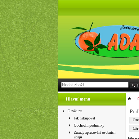
Z
Hlavní menu
Pod
O nákupu
Jak nakupovat
Citr
Obchodní podmínky
Citr
Zásady zpracování osobních
údajů