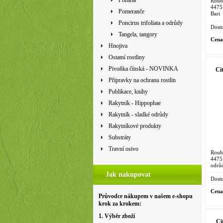
Pomela
Roub
4475
Pomeranče
Bari
vzpř
Poncirus trifoliata a odrůdy
prům
Dostu
Tangela, tangory
Cena
Hnojiva
Ostatní rostliny
Pivoňka čínská - NOVINKA
Ci
Přípravky na ochranu rostlin
Publikace, knihy
Rakytník - Hippophae
Rakytník - sladké odrůdy
Rakytníkové produkty
Substráty
Travní osivo
Roub
4475 
odrů
'Orov
Jak nakupovat
de la 
Dostu
Cena
Průvodce nákupem v našem e-shopu
krok za krokem:
1. Výběr zboží
Ci