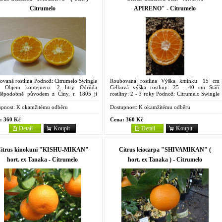
Citrumelo
APIRENO" - Citrumelo
ovaná rostlina Podnož: Citrumelo Swingle
Roubovaná rostlina Výška kmínku: 15 cm
 Objem kontejneru: 2 litry Odrůda
Celková výška rostliny: 25 - 40 cm Stáří
děpodobně původem z Číny, r. 1805 ji
rostliny: 2 - 3 roky Podnož: Citrumelo Swingle
zl do Anglie a odtud na Maltu Angličan
4475 Objem kontejneru: 2 litry Téměř
ham Hume. Odtud se pak...
bezsemenný klon odrůdy...
pnost:
K okamžitému odběru
Dostupnost:
K okamžitému odběru
:
360 Kč
Cena:
360 Kč
Detail
Koupit
Detail
Koupit
itrus kinokuni "KISHU-MIKAN"
Citrus leiocarpa "SHIVAMIKAN" (
hort. ex Tanaka - Citrumelo
hort. ex Tanaka ) - Citrumelo