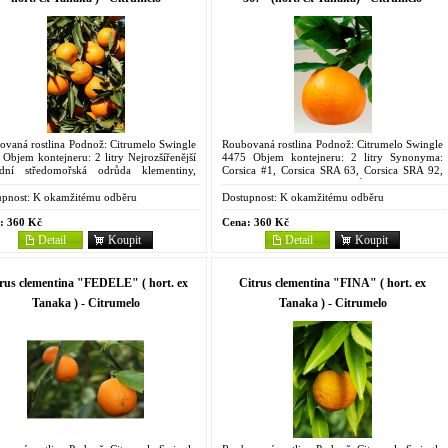
ovaná rostlina Podnož: Citrumelo Swingle
Roubovaná rostlina Podnož: Citrumelo Swingle
Objem kontejneru: 2 litry Nejrozšířenější
4475 Objem kontejneru: 2 litry Synonyma:
adní středomořská odrůda klementiny,
Corsica #1, Corsica SRA 63, Corsica SRA 92,
uje pod mnoha názvy a klony, některé jsou
G.P., Ristorcelli 1 Mutace odrůdy ‘Fina', objevil
í, jiné...
ji René...
pnost:
K okamžitému odběru
Dostupnost:
K okamžitému odběru
:
360 Kč
Cena:
360 Kč
Detail
Koupit
Detail
Koupit
rus clementina "FEDELE" ( hort. ex
Citrus clementina "FINA" ( hort. ex
Tanaka ) - Citrumelo
Tanaka ) - Citrumelo