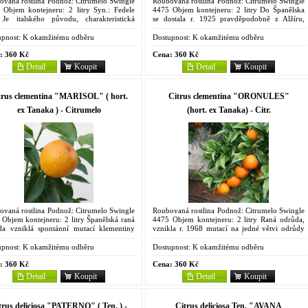
ovaná rostlina Podnož: Citrumelo Swingle
Roubovaná rostlina Podnož: Citrumelo Swingle
 Objem kontejneru: 2 litry Syn.: Fedele
4475 Objem kontejneru: 2 litry Do Španělska
 Je italského původu, charakteristická
se dostala r. 1925 pravděpodobně z Alžíru,
ímeným držením těla, středně rostoucí,s
takže zřejmě pochází z kultivaru "Commune",
ěrnou...
čemuž odpovídá i to,...
pnost:
K okamžitému odběru
Dostupnost:
K okamžitému odběru
:
360 Kč
Cena:
360 Kč
Detail
Koupit
Detail
Koupit
trus clementina "MARISOL" ( hort.
Citrus clementina "ORONULES"
ex Tanaka ) - Citrumelo
(hort. ex Tanaka) - Citr.
ovaná rostlina Podnož: Citrumelo Swingle
Roubovaná rostlina Podnož: Citrumelo Swingle
Objem kontejneru: 2 litry Španělská raná
4475 Objem kontejneru: 2 litry Raná odrůda,
da vzniklá spontánní mutací klementiny
vznikla r. 1968 mutací na jedné větvi odrůdy
al', objevena r. 1970 v Bechí u Castellónu
"Nules", dle jiných pramenů přímo z kultivaru
Plana....
"Fina" ve...
pnost:
K okamžitému odběru
Dostupnost:
K okamžitému odběru
:
360 Kč
Cena:
360 Kč
Detail
Koupit
Detail
Koupit
trus deliciosa "PATERNO" ( Ten. ) -
Citrus deliciosa Ten. "AVANA