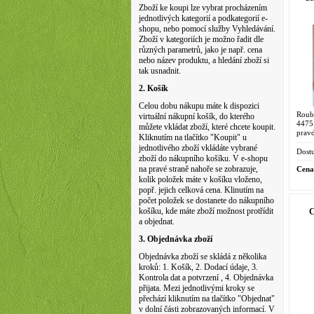
Zboží ke koupi lze vybrat procházením
jednotlivých kategorií a podkategorií e-
shopu, nebo pomocí služby Vyhledávání.
Zboží v kategoriích je možno řadit dle
různých parametrů, jako je např. cena
nebo název produktu, a hledání zboží si
tak usnadnit.
2. Košík
Celou dobu nákupu máte k dispozici
Roub
virtuální nákupní košík, do kterého
4475
můžete vkládat zboží, které chcete koupit.
prav
Kliknutím na tlačítko "Koupit" u
dove
jednotlivého zboží vkládáte vybrané
Abra
Dostu
zboží do nákupního košíku. V e-shopu
na pravé straně nahoře se zobrazuje,
Cena
kolik položek máte v košíku vloženo,
popř. jejich celková cena. Klinutím na
počet položek se dostanete do nákupního
košíku, kde máte zboží možnost protřídit
C
a objednat.
3. Objednávka zboží
Objednávka zboží se skládá z několika
kroků: 1. Košík, 2. Dodací údaje, 3.
Kontrola dat a potvrzení , 4. Objednávka
přijata. Mezi jednotlivými kroky se
přechází kliknutím na tlačítko "Objednat"
v dolní části zobrazovaných informací. V