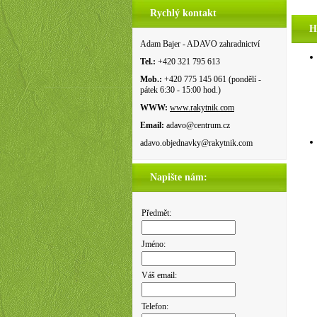
Rychlý kontakt
H
Adam Bajer - ADAVO zahradnictví
Tel.:
+420 321 795 613
Mob.:
+420 775 145 061 (pondělí -
pátek 6:30 - 15:00 hod.)
WWW:
www.rakytnik.com
Email:
adavo@centrum.cz
adavo.objednavky@rakytnik.com
Napište nám:
Předmět:
Jméno:
Váš email:
Telefon: