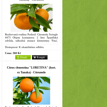
Roubovaná rostlina Podnož: Citrumelo Swingle
4475 Objem kontejneru: 2 litry Španělská
odrůda, náhodná mutace klementiny 'Fina',
nalezena r. 1966 v Saguntu u Valencie ve
Španělsku. Strom vzrůstný,...
Dostupnost:
K okamžitému odběru
Cena:
360 Kč
Detail
Koupit
Citrus clementina "LORETINA" (hort.
ex Tanaka) - Citrumelo