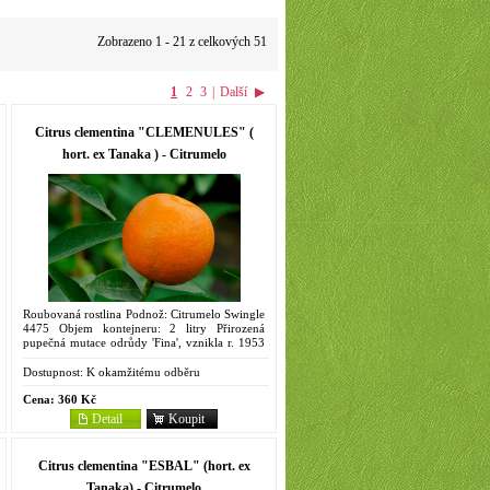
Zobrazeno 1 - 21 z celkových 51
1
2
3
|
Další
▶
Citrus clementina "CLEMENULES" (
hort. ex Tanaka ) - Citrumelo
Roubovaná rostlina Podnož: Citrumelo Swingle
4475 Objem kontejneru: 2 litry Přirozená
pupečná mutace odrůdy 'Fina', vznikla r. 1953
v Nules v oblasti Castellón de la Plana blízko
Valencie ve...
Dostupnost:
K okamžitému odběru
Cena:
360 Kč
Detail
Koupit
Citrus clementina "ESBAL" (hort. ex
Tanaka) - Citrumelo