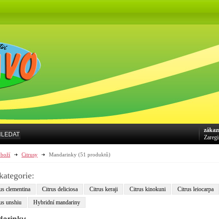
zákaz
HLEDAT
Zaregi
boží
Citrusy
Mandarinky
(51 produktů)
kategorie:
us clementina
Citrus deliciosa
Citrus keraji
Citrus kinokuni
Citrus leiocarpa
us unshiu
Hybridní mandariny