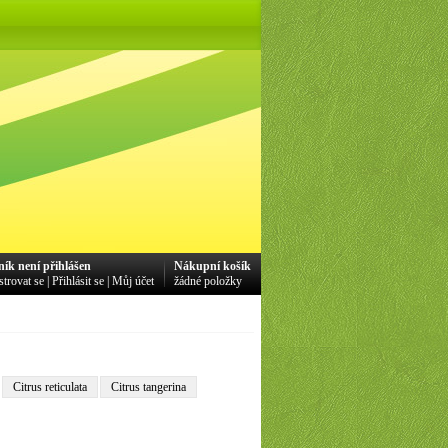
ník není přihlášen
Nákupní košík
strovat se
|
Přihlásit se
|
Můj účet
žádné položky
Citrus reticulata
Citrus tangerina