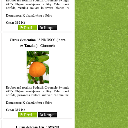
Roubovaná rostlina Podnož: Citrumelo Swingle
4475 Objem kontejneru: 2 litry Velmi raná
odrůda, vznikla mutaci kultivaru Marisol v
Tormosu ve španělské provincii Alicante,
dozrává v 1. polovině...
Dostupnost:
K okamžitému odběru
Cena:
360 Kč
Detail
Koupit
Citrus clementina "SPINOSO" ( hort.
ex Tanaka ) - Citrumelo
Roubovaná rostlina Podnož: Citrumelo Swingle
4475 Objem kontejneru: 2 litry Velmi raná
odrůda, přirozená mutace kultivaru 'Commune'
objevená v italské Kalábrii. Strom středně
vzrůstný, spíše do...
Dostupnost:
K okamžitému odběru
Cena:
360 Kč
Detail
Koupit
Citrus delicosa Ten. "AVANA