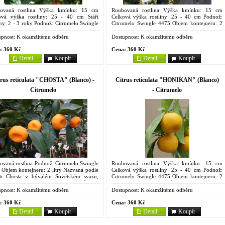
ovaná rostlina Výška kmínku: 15 cm
Roubovaná rostlina Výška kmínku: 15 cm
ová výška rostliny: 25 - 40 cm Stáří
Celková výška rostliny: 25 - 40 cm Podnož:
iny: 2 - 3 roky Podnož: Citrumelo Swingle
Citrumelo Swingle 4475 Objem kontejneru: 2
 Objem kontejneru: 2 litry Jedná se o
litry Synonyma: Koji, Kouji, Shivu mikan
 maloplodou...
Raná...
pnost:
K okamžitému odběru
Dostupnost:
K okamžitému odběru
:
360 Kč
Cena:
360 Kč
Detail
Koupit
Detail
Koupit
trus reticulata "CHOSTA" (Blanco) -
Citrus reticulata "HONIKAN" (Blanco)
Citrumelo
- Citrumelo
ovaná rostlina Podnož: Citrumelo Swingle
Roubovaná rostlina Výška kmínku: 15 cm
 Objem kontejneru: 2 litry Nazvaná podle
Celková výška rostliny: 25 - 40 cm Podnož:
sti Chosta v bývalém Sovětském svazu,
Citrumelo Swingle 4475 Objem kontejneru: 2
d pochází. Pomalu rostoucí odrůda s
litry Strom slabšího růstu, plody výrazně
i, temně zelenými...
zploštělé, dužnina dobré...
pnost:
K okamžitému odběru
Dostupnost:
K okamžitému odběru
:
360 Kč
Cena:
360 Kč
Detail
Koupit
Detail
Koupit