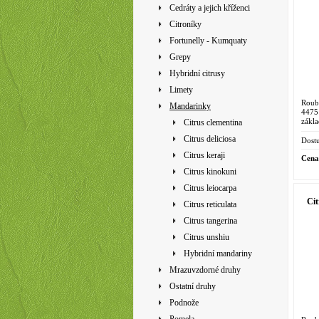
Cedráty a jejich kříženci
Citroníky
Fortunelly - Kumquaty
Grepy
Hybridní citrusy
Limety
Roub
Mandarinky
4475 
zákl
Citrus clementina
exist
Citrus deliciosa
ranějš
Dostu
Citrus keraji
Cena
Citrus kinokuni
Citrus leiocarpa
Cit
Citrus reticulata
Citrus tangerina
Citrus unshiu
Hybridní mandariny
Mrazuvzdorné druhy
Ostatní druhy
Podnože