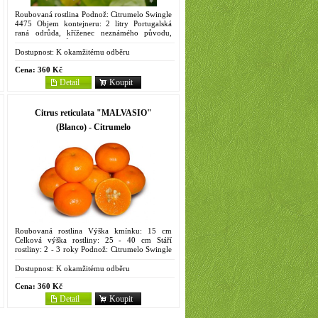
Roubovaná rostlina Podnož: Citrumelo Swingle
4475 Objem kontejneru: 2 litry Portugalská
raná odrůda, kříženec neznámého původu,
jedním z rodičů je asi středozemní mandarina
'Mediterranean'. V...
Dostupnost:
K okamžitému odběru
Cena:
360 Kč
Detail
Koupit
Citrus reticulata "MALVASIO"
(Blanco) - Citrumelo
Roubovaná rostlina Výška kmínku: 15 cm
Celková výška rostliny: 25 - 40 cm Stáří
rostliny: 2 - 3 roky Podnož: Citrumelo Swingle
4475 Objem kontejneru: 2 litry Argentinská
velmi pozdní odrůda...
Dostupnost:
K okamžitému odběru
Cena:
360 Kč
Detail
Koupit