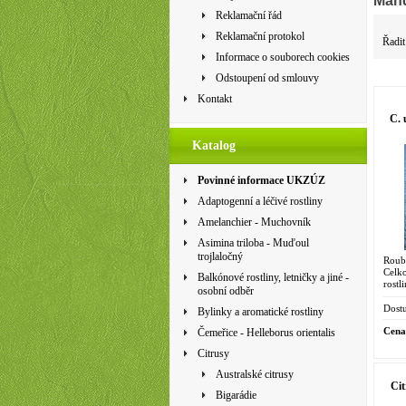
Mand
Reklamační řád
Reklamační protokol
Řadit
Informace o souborech cookies
Odstoupení od smlouvy
Kontakt
C. 
Katalog
Povinné informace UKZÚZ
Adaptogenní a léčivé rostliny
Amelanchier - Muchovník
Asimina triloba - Muďoul
trojlaločný
Roub
Celk
Balkónové rostliny, letničky a jiné -
rostl
osobní odběr
4475 
hybri
Dostu
Bylinky a aromatické rostliny
Cena
Čemeřice - Helleborus orientalis
Citrusy
Australské citrusy
Ci
Bigarádie