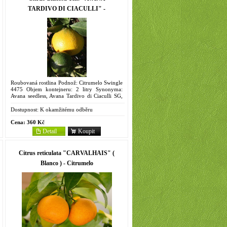
TARDIVO DI CIACULLI" -
Citrumelo
Roubovaná rostlina Podnož: Citrumelo Swingle
4475 Objem kontejneru: 2 litry Synonyma:
Avana seedless, Avana Tardivo di Ciaculli SG,
Ciaculi late, Tardivo di Ciaculli Pozdní italská
odrůda,...
Dostupnost:
K okamžitému odběru
Cena:
360 Kč
Detail
Koupit
Citrus reticulata "CARVALHAIS" (
Blanco ) - Citrumelo