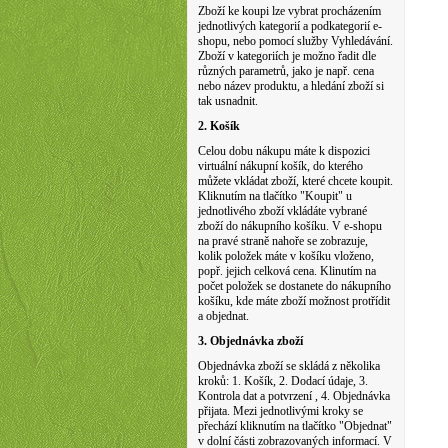
Zboží ke koupi lze vybrat procházením
jednotlivých kategorií a podkategorií e-
shopu, nebo pomocí služby Vyhledávání.
Zboží v kategoriích je možno řadit dle
různých parametrů, jako je např. cena
nebo název produktu, a hledání zboží si
tak usnadnit.
2. Košík
Celou dobu nákupu máte k dispozici
virtuální nákupní košík, do kterého
můžete vkládat zboží, které chcete koupit.
Kliknutím na tlačítko "Koupit" u
jednotlivého zboží vkládáte vybrané
zboží do nákupního košíku. V e-shopu
na pravé straně nahoře se zobrazuje,
kolik položek máte v košíku vloženo,
popř. jejich celková cena. Klinutím na
počet položek se dostanete do nákupního
košíku, kde máte zboží možnost protřídit
a objednat.
3. Objednávka zboží
Objednávka zboží se skládá z několika
kroků: 1. Košík, 2. Dodací údaje, 3.
Kontrola dat a potvrzení , 4. Objednávka
přijata. Mezi jednotlivými kroky se
přechází kliknutím na tlačítko "Objednat"
v dolní části zobrazovaných informací. V