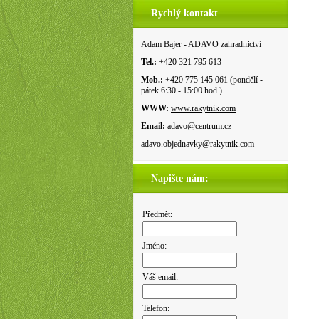
Rychlý kontakt
Adam Bajer - ADAVO zahradnictví
Tel.:
+420 321 795 613
Mob.:
+420 775 145 061 (pondělí -
pátek 6:30 - 15:00 hod.)
WWW:
www.rakytnik.com
Email:
adavo@centrum.cz
adavo.objednavky@rakytnik.com
Napište nám:
Předmět:
Jméno:
Váš email:
Telefon: