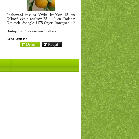
Roubovaná rostlina Výška kmínku: 15 cm
Celková výška rostliny: 25 - 40 cm Podnož:
Citrumelo Swingle 4475 Objem kontejneru: 2
litry Strom slabšího růstu, plody výrazně
zploštělé, dužnina dobré...
Dostupnost:
K okamžitému odběru
Cena:
360 Kč
Detail
Koupit