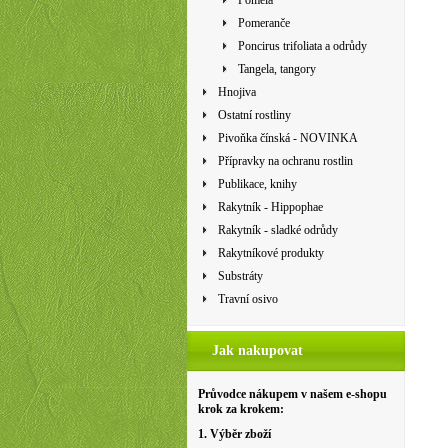
Pomela
Pomeranče
Poncirus trifoliata a odrůdy
Tangela, tangory
Hnojiva
Ostatní rostliny
Pivoňka čínská - NOVINKA
Přípravky na ochranu rostlin
Publikace, knihy
Rakytník - Hippophae
Rakytník - sladké odrůdy
Rakytníkové produkty
Substráty
Travní osivo
Jak nakupovat
Průvodce nákupem v našem e-shopu
krok za krokem:
1. Výběr zboží