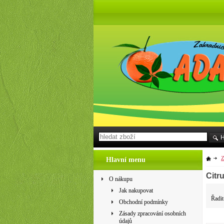
Z
Hlavní menu
Citru
O nákupu
Jak nakupovat
Řadit
Obchodní podmínky
Zásady zpracování osobních
údajů