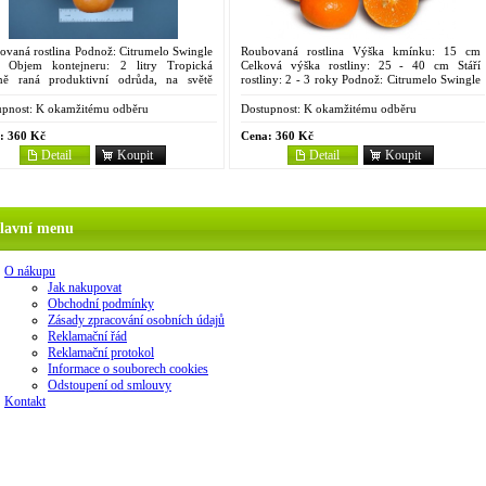
ovaná rostlina Podnož: Citrumelo Swingle
Roubovaná rostlina Výška kmínku: 15 cm
 Objem kontejneru: 2 litry Tropická
Celková výška rostliny: 25 - 40 cm Stáří
dně raná produktivní odrůda, na světě
rostliny: 2 - 3 roky Podnož: Citrumelo Swingle
ozšířenější, jedna z nejlepších, ale se
4475 Objem kontejneru: 2 litry Argentinská
avou plodností....
velmi pozdní odrůda...
pnost:
K okamžitému odběru
Dostupnost:
K okamžitému odběru
:
360 Kč
Cena:
360 Kč
Detail
Koupit
Detail
Koupit
lavní menu
O nákupu
Jak nakupovat
Obchodní podmínky
Zásady zpracování osobních údajů
Reklamační řád
Reklamační protokol
Informace o souborech cookies
Odstoupení od smlouvy
Kontakt