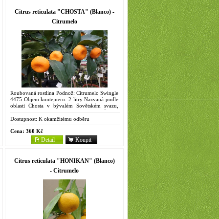
Citrus reticulata "CHOSTA" (Blanco) -
Citrumelo
Roubovaná rostlina Podnož: Citrumelo Swingle
4475 Objem kontejneru: 2 litry Nazvaná podle
oblasti Chosta v bývalém Sovětském svazu,
odkud pochází. Pomalu rostoucí odrůda s
malými, temně zelenými...
Dostupnost:
K okamžitému odběru
Cena:
360 Kč
Detail
Koupit
Citrus reticulata "HONIKAN" (Blanco)
- Citrumelo