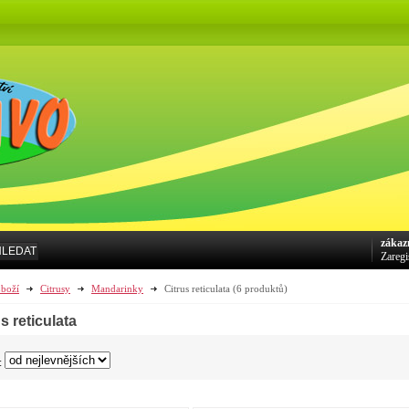
zákaz
HLEDAT
Zaregi
boží
Citrusy
Mandarinky
Citrus reticulata
(6 produktů)
s reticulata
: