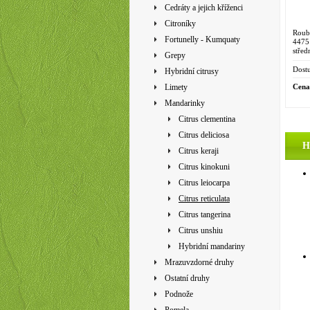
Cedráty a jejich kříženci
Citroníky
Roub
Fortunelly - Kumquaty
4475
stře
Grepy
nejr
stříd
Dostu
Hybridní citrusy
Cena
Limety
Mandarinky
Citrus clementina
Citrus deliciosa
H
Citrus keraji
Citrus kinokuni
Citrus leiocarpa
Citrus reticulata
Citrus tangerina
Citrus unshiu
Hybridní mandariny
Mrazuvzdorné druhy
Ostatní druhy
Podnože