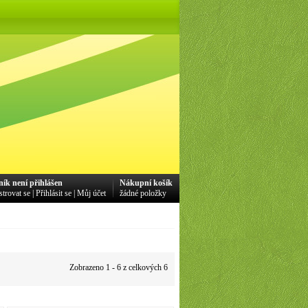
ník není přihlášen
Nákupní košík
strovat se
|
Přihlásit se
|
Můj účet
žádné položky
Zobrazeno 1 - 6 z celkových 6