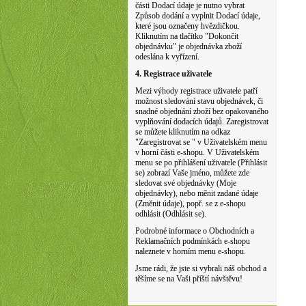
části Dodací údaje je nutno vybrat
Způsob dodání a vyplnit Dodací údaje,
které jsou označeny hvězdičkou.
Kliknutím na tlačítko "Dokončit
objednávku" je objednávka zboží
odeslána k vyřízení.
4. Registrace uživatele
Mezi výhody registrace uživatele patří
možnost sledování stavu objednávek, či
snadné objednání zboží bez opakovaného
vyplňování dodacích údajů. Zaregistrovat
se můžete kliknutím na odkaz
"Zaregistrovat se " v Uživatelském menu
v horní části e-shopu. V Uživatelském
menu se po přihlášení uživatele (Přihlásit
se) zobrazí Vaše jméno, můžete zde
sledovat své objednávky (Moje
objednávky), nebo měnit zadané údaje
(Změnit údaje), popř. se z e-shopu
odhlásit (Odhlásit se).
Podrobné informace o Obchodních a
Reklamačních podmínkách e-shopu
naleznete v horním menu e-shopu.
Jsme rádi, že jste si vybrali náš obchod a
těšíme se na Vaši příští návštěvu!