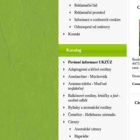
Reklamační řád
C
Reklamační protokol
Informace o souborech cookies
Odstoupení od smlouvy
Kontakt
Katalog
Roub
Povinné informace UKZÚZ
4475
raná
Adaptogenní a léčivé rostliny
jedn
'Medi
Dostu
Amelanchier - Muchovník
Asimina triloba - Muďoul
Cena
trojlaločný
Balkónové rostliny, letničky a jiné -
osobní odběr
Cit
Bylinky a aromatické rostliny
Čemeřice - Helleborus orientalis
Citrusy
Australské citrusy
Bigarádie