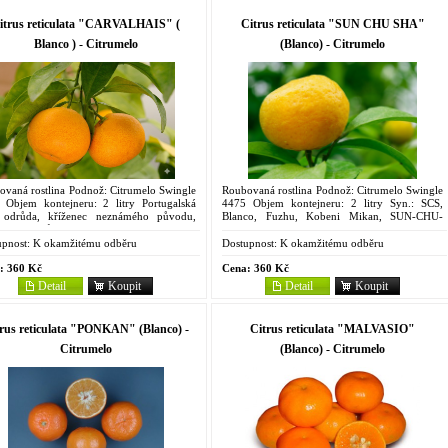
itrus reticulata "CARVALHAIS" (
Citrus reticulata "SUN CHU SHA"
Blanco ) - Citrumelo
(Blanco) - Citrumelo
ovaná rostlina Podnož: Citrumelo Swingle
Roubovaná rostlina Podnož: Citrumelo Swingle
 Objem kontejneru: 2 litry Portugalská
4475 Objem kontejneru: 2 litry Syn.: SCS,
 odrůda, kříženec neznámého původu,
Blanco, Fuzhu, Kobeni Mikan, SUN-CHU-
ím z rodičů je asi středozemní mandarina
SHA-KAT, Citrus erythrosa Tato rostlina se
terranean'. V...
dostala do USA r. 1921...
pnost:
K okamžitému odběru
Dostupnost:
K okamžitému odběru
:
360 Kč
Cena:
360 Kč
Detail
Koupit
Detail
Koupit
rus reticulata "PONKAN" (Blanco) -
Citrus reticulata "MALVASIO"
Citrumelo
(Blanco) - Citrumelo