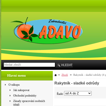
HLEDAT
Zboží
Rakytník - sladké odrůdy
(4 
Hlavní menu
Rakytník - sladké odrůdy
O nákupu
Jak nakupovat
Řadit:
Obchodní podmínky
Zásady zpracování osobních
údajů