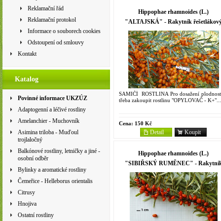
Reklamační řád
Hippophae rhamnoides (L.)
Reklamační protokol
"ALTAJSKÁ" - Rakytník řešetlákov
Informace o souborech cookies
Odstoupení od smlouvy
Kontakt
Katalog
SAMIČÍ ROSTLINA Pro dosažení plodnosti
Povinné informace UKZÚZ
třeba zakoupit rostlinu "OPYLOVAČ - K+"...
Adaptogenní a léčivé rostliny
Amelanchier - Muchovník
Cena:
150 Kč
Detail
Koupit
Asimina triloba - Muďoul
trojlaločný
Balkónové rostliny, letničky a jiné -
Hippophae rhamnoides (L.)
osobní odběr
"SIBIŘSKÝ RUMĚNEC" - Rakytní
Bylinky a aromatické rostliny
řešetlákový
Čemeřice - Helleborus orientalis
Citrusy
Hnojiva
Ostatní rostliny