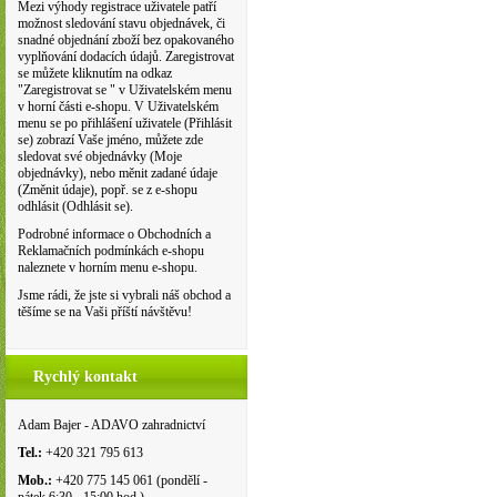
Mezi výhody registrace uživatele patří
možnost sledování stavu objednávek, či
snadné objednání zboží bez opakovaného
vyplňování dodacích údajů. Zaregistrovat
se můžete kliknutím na odkaz
"Zaregistrovat se " v Uživatelském menu
v horní části e-shopu. V Uživatelském
menu se po přihlášení uživatele (Přihlásit
se) zobrazí Vaše jméno, můžete zde
sledovat své objednávky (Moje
objednávky), nebo měnit zadané údaje
(Změnit údaje), popř. se z e-shopu
odhlásit (Odhlásit se).
Podrobné informace o Obchodních a
Reklamačních podmínkách e-shopu
naleznete v horním menu e-shopu.
Jsme rádi, že jste si vybrali náš obchod a
těšíme se na Vaši příští návštěvu!
Rychlý kontakt
Adam Bajer - ADAVO zahradnictví
Tel.:
+420 321 795 613
Mob.:
+420 775 145 061 (pondělí -