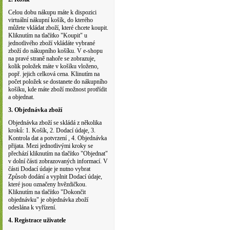
Celou dobu nákupu máte k dispozici
virtuální nákupní košík, do kterého
můžete vkládat zboží, které chcete koupit.
Kliknutím na tlačítko "Koupit" u
jednotlivého zboží vkládáte vybrané
zboží do nákupního košíku. V e-shopu
na pravé straně nahoře se zobrazuje,
kolik položek máte v košíku vloženo,
popř. jejich celková cena. Klinutím na
počet položek se dostanete do nákupního
košíku, kde máte zboží možnost protřídit
a objednat.
3. Objednávka zboží
Objednávka zboží se skládá z několika
kroků: 1. Košík, 2. Dodací údaje, 3.
Kontrola dat a potvrzení , 4. Objednávka
přijata. Mezi jednotlivými kroky se
přechází kliknutím na tlačítko "Objednat"
v dolní části zobrazovaných informací. V
části Dodací údaje je nutno vybrat
Způsob dodání a vyplnit Dodací údaje,
které jsou označeny hvězdičkou.
Kliknutím na tlačítko "Dokončit
objednávku" je objednávka zboží
odeslána k vyřízení.
4. Registrace uživatele