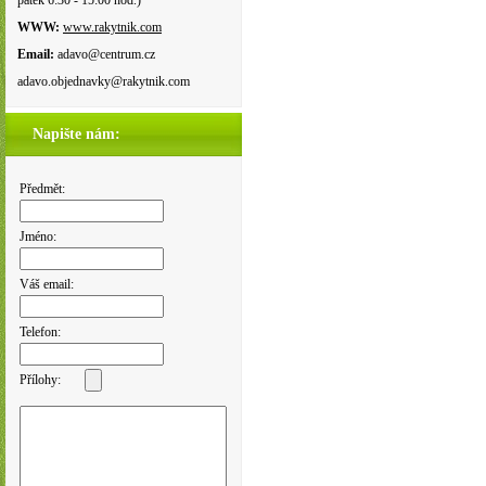
pátek 6:30 - 15:00 hod.)
WWW:
www.rakytnik.com
Email:
adavo@centrum.cz
adavo.objednavky@rakytnik.com
Napište nám:
Předmět:
Jméno:
Váš email:
Telefon:
Přílohy: