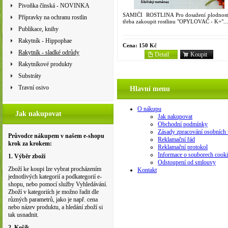
Pivoňka čínská - NOVINKA
SAMIČÍ ROSTLINA Pro dosažení plodnosti
Přípravky na ochranu rostlin
třeba zakoupit rostlinu "OPYLOVAČ - K+"...
Publikace, knihy
Rakytník - Hippophae
Cena:
150 Kč
Rakytník - sladké odrůdy
Detail
Koupit
Rakytníkové produkty
Substráty
Travní osivo
Hlavní menu
O nákupu
Jak nakupovat
Jak nakupovat
Obchodní podmínky
Zásady zpracování osobních 
Průvodce nákupem v našem e-shopu
Reklamační řád
krok za krokem:
Reklamační protokol
Informace o souborech cooki
1. Výběr zboží
Odstoupení od smlouvy
Zboží ke koupi lze vybrat procházením
Kontakt
jednotlivých kategorií a podkategorií e-
shopu, nebo pomocí služby Vyhledávání.
Zboží v kategoriích je možno řadit dle
různých parametrů, jako je např. cena
nebo název produktu, a hledání zboží si
tak usnadnit.
2. Košík