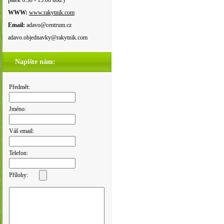
pátek 6:30 - 15:00 hod.)
WWW:
www.rakytnik.com
Email:
adavo@centrum.cz
adavo.objednavky@rakytnik.com
Napište nám:
Předmět:
Jméno:
Váš email:
Telefon:
Přílohy: