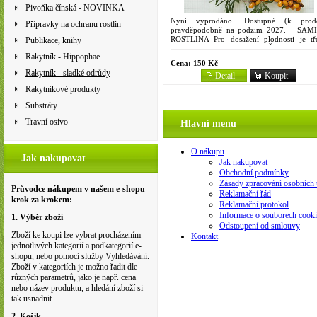
Pivoňka čínská - NOVINKA
Nyní vyprodáno. Dostupné (k prode
Přípravky na ochranu rostlin
pravděpodobně na podzim 2027. SAM
ROSTLINA Pro dosažení plodnosti je tř
Publikace, knihy
zakoupit rostlinu "OPYLOVAČ - K+"....
Rakytník - Hippophae
Cena:
150 Kč
Rakytník - sladké odrůdy
Detail
Koupit
Rakytníkové produkty
Substráty
Travní osivo
Hlavní menu
O nákupu
Jak nakupovat
Jak nakupovat
Obchodní podmínky
Zásady zpracování osobních 
Průvodce nákupem v našem e-shopu
Reklamační řád
krok za krokem:
Reklamační protokol
Informace o souborech cooki
1. Výběr zboží
Odstoupení od smlouvy
Zboží ke koupi lze vybrat procházením
Kontakt
jednotlivých kategorií a podkategorií e-
shopu, nebo pomocí služby Vyhledávání.
Zboží v kategoriích je možno řadit dle
různých parametrů, jako je např. cena
nebo název produktu, a hledání zboží si
tak usnadnit.
2. Košík