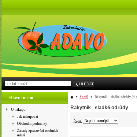
HLEDAT
Zboží
Rakytník - sladké odrůdy
(4 
Hlavní menu
Rakytník - sladké odrůdy
O nákupu
Jak nakupovat
Řadit:
Obchodní podmínky
Zásady zpracování osobních
údajů