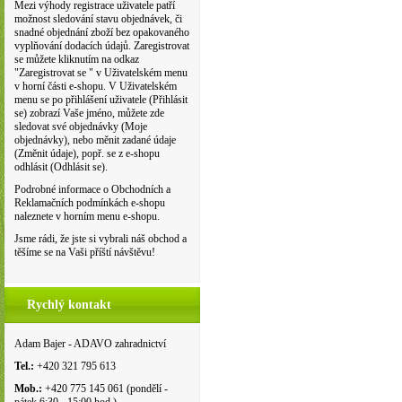
Mezi výhody registrace uživatele patří
možnost sledování stavu objednávek, či
snadné objednání zboží bez opakovaného
vyplňování dodacích údajů. Zaregistrovat
se můžete kliknutím na odkaz
"Zaregistrovat se " v Uživatelském menu
v horní části e-shopu. V Uživatelském
menu se po přihlášení uživatele (Přihlásit
se) zobrazí Vaše jméno, můžete zde
sledovat své objednávky (Moje
objednávky), nebo měnit zadané údaje
(Změnit údaje), popř. se z e-shopu
odhlásit (Odhlásit se).
Podrobné informace o Obchodních a
Reklamačních podmínkách e-shopu
naleznete v horním menu e-shopu.
Jsme rádi, že jste si vybrali náš obchod a
těšíme se na Vaši příští návštěvu!
Rychlý kontakt
Adam Bajer - ADAVO zahradnictví
Tel.:
+420 321 795 613
Mob.:
+420 775 145 061 (pondělí -