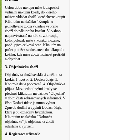
Celou dobu nákupu máte k dispozici
virtuální nákupní košík, do kterého
můžete vkládat zboží, které chcete koupit.
Kliknutím na tlačítko "Koupit" u
jednotlivého zboží vkládáte vybrané
zboží do nákupního košíku. V e-shopu
na pravé straně nahoře se zobrazuje,
kolik položek máte v košíku vloženo,
popř. jejich celková cena. Klinutím na
počet položek se dostanete do nákupního
košíku, kde máte zboží možnost protřídit
a objednat.
3. Objednávka zboží
Objednávka zboží se skládá z několika
kroků: 1. Košík, 2. Dodací údaje, 3.
Kontrola dat a potvrzení , 4. Objednávka
přijata. Mezi jednotlivými kroky se
přechází kliknutím na tlačítko "Objednat"
v dolní části zobrazovaných informací. V
části Dodací údaje je nutno vybrat
Způsob dodání a vyplnit Dodací údaje,
které jsou označeny hvězdičkou.
Kliknutím na tlačítko "Dokončit
objednávku" je objednávka zboží
odeslána k vyřízení.
4. Registrace uživatele