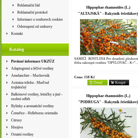
Reklamační řád
Hippophae rhamnoides (L.)
Reklamační protokol
"ALTAJSKÁ" - Rakytník řešetlákov
Informace o souborech cookies
Odstoupení od smlouvy
Kontakt
Katalog
SAMIČÍ ROSTLINA Pro dosažení plodnosti
Povinné informace UKZÚZ
třeba zakoupit rostlinu "OPYLOVAČ - K+"...
Adaptogenní a léčivé rostliny
Amelanchier - Muchovník
Cena:
150 Kč
Detail
Koupit
Asimina triloba - Muďoul
trojlaločný
Balkónové rostliny, letničky a jiné -
Hippophae rhamnoides (L.)
osobní odběr
"PODRUGA" - Rakytník řešetlákov
Bylinky a aromatické rostliny
Čemeřice - Helleborus orientalis
Citrusy
Hnojiva
Ostatní rostliny