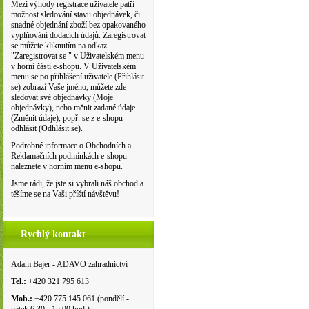
Mezi výhody registrace uživatele patří
možnost sledování stavu objednávek, či
snadné objednání zboží bez opakovaného
vyplňování dodacích údajů. Zaregistrovat
se můžete kliknutím na odkaz
"Zaregistrovat se " v Uživatelském menu
v horní části e-shopu. V Uživatelském
menu se po přihlášení uživatele (Přihlásit
se) zobrazí Vaše jméno, můžete zde
sledovat své objednávky (Moje
objednávky), nebo měnit zadané údaje
(Změnit údaje), popř. se z e-shopu
odhlásit (Odhlásit se).
Podrobné informace o Obchodních a
Reklamačních podmínkách e-shopu
naleznete v horním menu e-shopu.
Jsme rádi, že jste si vybrali náš obchod a
těšíme se na Vaši příští návštěvu!
Rychlý kontakt
Adam Bajer - ADAVO zahradnictví
Tel.:
+420 321 795 613
Mob.:
+420 775 145 061 (pondělí -