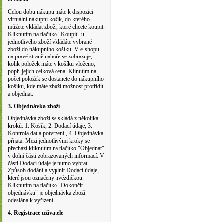
Celou dobu nákupu máte k dispozici
virtuální nákupní košík, do kterého
můžete vkládat zboží, které chcete koupit.
Kliknutím na tlačítko "Koupit" u
jednotlivého zboží vkládáte vybrané
zboží do nákupního košíku. V e-shopu
na pravé straně nahoře se zobrazuje,
kolik položek máte v košíku vloženo,
popř. jejich celková cena. Klinutím na
počet položek se dostanete do nákupního
košíku, kde máte zboží možnost protřídit
a objednat.
3. Objednávka zboží
Objednávka zboží se skládá z několika
kroků: 1. Košík, 2. Dodací údaje, 3.
Kontrola dat a potvrzení , 4. Objednávka
přijata. Mezi jednotlivými kroky se
přechází kliknutím na tlačítko "Objednat"
v dolní části zobrazovaných informací. V
části Dodací údaje je nutno vybrat
Způsob dodání a vyplnit Dodací údaje,
které jsou označeny hvězdičkou.
Kliknutím na tlačítko "Dokončit
objednávku" je objednávka zboží
odeslána k vyřízení.
4. Registrace uživatele