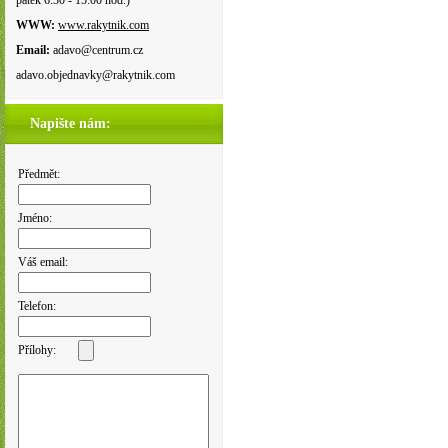
pátek 6:30 - 15:00 hod.)
WWW:
www.rakytnik.com
Email:
adavo@centrum.cz
adavo.objednavky@rakytnik.com
Napište nám:
Předmět:
Jméno:
Váš email:
Telefon:
Přílohy: