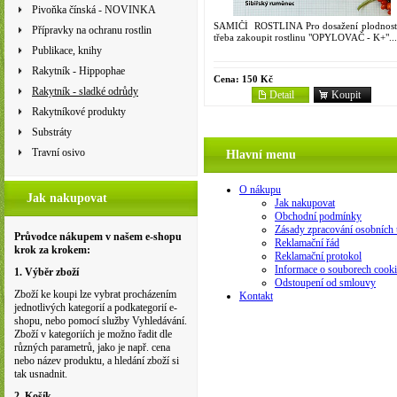
Pivoňka čínská - NOVINKA
SAMIČÍ ROSTLINA Pro dosažení plodnosti
Přípravky na ochranu rostlin
třeba zakoupit rostlinu "OPYLOVAČ - K+"...
Publikace, knihy
Rakytník - Hippophae
Cena:
150 Kč
Rakytník - sladké odrůdy
Detail
Koupit
Rakytníkové produkty
Substráty
Travní osivo
Hlavní menu
O nákupu
Jak nakupovat
Jak nakupovat
Obchodní podmínky
Zásady zpracování osobních 
Průvodce nákupem v našem e-shopu
Reklamační řád
krok za krokem:
Reklamační protokol
Informace o souborech cooki
1. Výběr zboží
Odstoupení od smlouvy
Zboží ke koupi lze vybrat procházením
Kontakt
jednotlivých kategorií a podkategorií e-
shopu, nebo pomocí služby Vyhledávání.
Zboží v kategoriích je možno řadit dle
různých parametrů, jako je např. cena
nebo název produktu, a hledání zboží si
tak usnadnit.
2. Košík