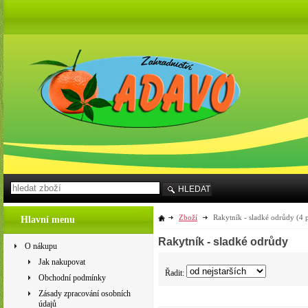
HLEDAT
Zboží
Rakytník - sladké odrůdy
(4 
Hlavní menu
Rakytník - sladké odrůdy
O nákupu
Jak nakupovat
Řadit:
Obchodní podmínky
Zásady zpracování osobních
údajů