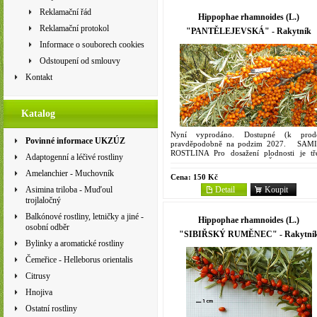
Reklamační řád
Hippophae rhamnoides (L.)
Reklamační protokol
"PANTĚLEJEVSKÁ" - Rakytník
Informace o souborech cookies
řešetlákový
Odstoupení od smlouvy
Kontakt
Katalog
Nyní vyprodáno. Dostupné (k prode
Povinné informace UKZÚZ
pravděpodobně na podzim 2027. SAM
ROSTLINA Pro dosažení plodnosti je tř
Adaptogenní a léčivé rostliny
zakoupit rostlinu "OPYLOVAČ - K+"....
Amelanchier - Muchovník
Cena:
150 Kč
Detail
Koupit
Asimina triloba - Muďoul
trojlaločný
Balkónové rostliny, letničky a jiné -
Hippophae rhamnoides (L.)
osobní odběr
"SIBIŘSKÝ RUMĚNEC" - Rakytní
Bylinky a aromatické rostliny
řešetlákový
Čemeřice - Helleborus orientalis
Citrusy
Hnojiva
Ostatní rostliny